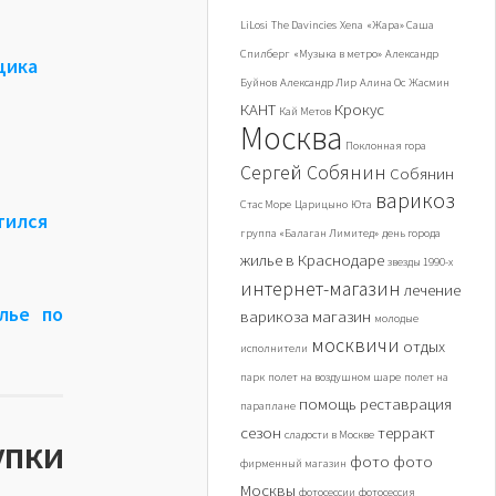
LiLosi
The Davincies
Xena
«Жара» Саша
Спилберг
«Музыка в метро»
Александр
щика
Буйнов
Александр Лир
Алина Ос
Жасмин
КАНТ
Крокус
Кай Метов
Москва
Поклонная гора
Сергей Собянин
Собянин
варикоз
Стас Море
Царицыно
Юта
тился
группа «Балаган Лимитед»
день города
жилье в Краснодаре
звезды 1990-х
интернет-магазин
лечение
лье по
варикоза
магазин
молодые
москвичи
отдых
исполнители
парк
полет на воздушном шаре
полет на
помощь
реставрация
параплане
сезон
терракт
сладости в Москве
упки
фото
фото
фирменный магазин
Москвы
фотосессии
фотосессия