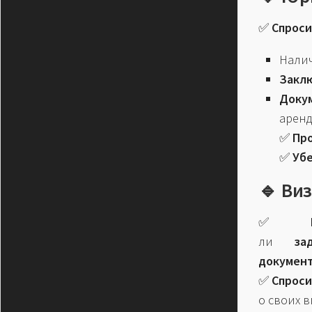
✅
Спроси
Нали
Заклю
Доку
аренд
✅
Пр
✅
Убе
🔹 Ви
✅
ли
за
докумен
✅
Спроси
о своих в