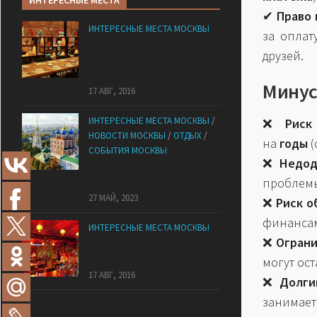
ИНТЕРЕСНЫЕ МЕСТА
✔
Право 
ИНТЕРЕСНЫЕ МЕСТА МОСКВЫ
за оплат
Здоровая еда в большом
друзей.
городе: ТОП-5 аппетитных
мест Москвы
Минус
17 АВГ, 2016
ИНТЕРЕСНЫЕ МЕСТА МОСКВЫ
/
❌
Риск
НОВОСТИ МОСКВЫ
/
ОТДЫХ
/
на
годы
(
СОБЫТИЯ МОСКВЫ
❌
Недод
Поездки из города на
выходные!
проблемы
27 МАЙ, 2023
❌
Риск о
финансам
ИНТЕРЕСНЫЕ МЕСТА МОСКВЫ
❌
Ограни
10 ресторанов Москвы с
уникальными кухнями
могут ос
17 АВГ, 2016
❌
Долги
занимае