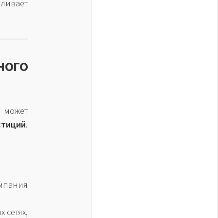
ливает
ого
может
стиций
.
пания
 сетях,