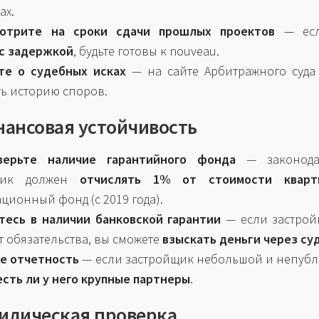
ах.
отрите на сроки сдачи прошлых проектов
— есл
с задержкой
, будьте готовы к nouveau.
те о судебных исках
— на сайте Арбитражного суда
ь историю споров.
нансовая устойчивость
верьте наличие гарантийного фонда
— законода
йщик должен
отчислять 1% от стоимости кварт
ционный фонд (с 2019 года).
тесь в наличии банковской гарантии
— если застрой
 обязательства, вы сможете
взыскать деньги через су
е отчетность
— если застройщик небольшой и непуб
есть ли у него крупные партнеры
.
идическая проверка