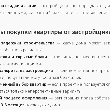
на скидки и акции
— застройщики часто предлагают д
у наличными, за ранний заказ или за привлечение
ы покупки квартиры от застройщик
 задержки строительства
— сдача дома может затя
особенно в регионах).
елки и скрытые браки
— трещины, некачественная о
 с коммуникациями.
банкротства застройщика
— если компания не справл
и, покупатели могут остаться без жилья.
ченный выбор квартир
— если проект не пользуется с
таться только неперспективные варианты.
й процесс оформления
— регистрация права собств
т
3-6 месяцев
после сдачи дома.