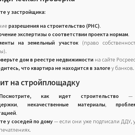
те у застройщика:
чие
разрешения на строительство (РНС)
.
чение экспертизы о соответствии проекта нормам
.
менты на земельный участок
(право собственнос
ы).
оверьте дом в реестре недвижимости
на сайте Росреес
дитесь, что квартира не находится в залоге
у банков.
зит на стройплощадку
Посмотрите, как идет строительство
— 
держки
,
некачественные материалы
,
пробл
тацией
.
те у соседей по дому
— если они уже подписали ДДУ, 
печатлениях.