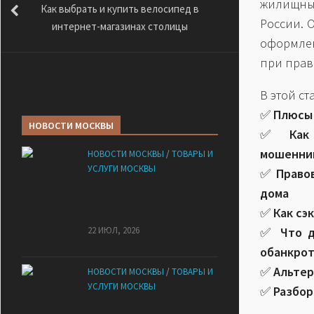
жилищные
Как выбрать и купить велосипед в
России. 
интернет-магазинах столицы
оформлен
при прав
В этой ст
✅
Плюсы 
НОВОСТИ МОСКВЫ
✅
Как
мошенни
НОВОСТИ МОСКВЫ
/
ТОВАРЫ И
УСЛУГИ МОСКВЫ
✅
Право
НМУ 2026 — Как по новым
дома
правилам разработать план
✅
Как сэ
при НМУ?
22 ИЮЛ, 2026
✅
Что 
обанкро
✅
Альтер
НОВОСТИ МОСКВЫ
/
ТОВАРЫ И
УСЛУГИ МОСКВЫ
✅
Разбор
Квартиры от застройщика: