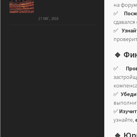
на форум
можно попасть с большой
скидкой.
✅
Посм
17 АВГ, 2016
сдавался
✅
Узнай
проверит
🔹 Фи
✅
Про
застро
компенса
✅
Убеди
выполнит
✅
Изучит
узнайте,
🔹 Юр