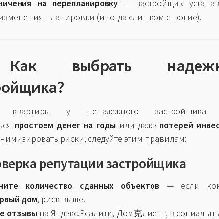
ничения на перепланировку
— застройщик устанав
изменения планировки (иногда слишком строгие).
Как выбрать надежн
ройщика?
а квартиры у ненадежного застройщика 
ться
простоем денег на годы
или даже
потерей инве
нимизировать риски, следуйте этим правилам:
оверка репутации застройщика
ните количество сданных объектов
— если ком
рвый дом
, риск выше.
е отзывы
на Яндекс.Реалити, Дом克лиент, в социальных