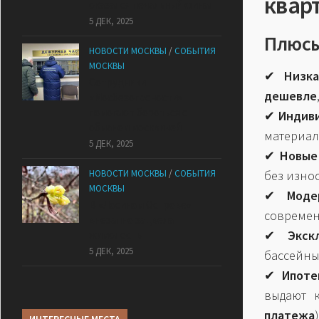
квар
оказался печальный финал
5 ДЕК, 2025
Плюсы
НОВОСТИ МОСКВЫ
/
СОБЫТИЯ
МОСКВЫ
✔
Низк
Сотрудники
дешевле
«Мосбезопасности»
помогают бороться с
✔
Индив
обманом москвичей
материал
5 ДЕК, 2025
✔
Новые
НОВОСТИ МОСКВЫ
/
СОБЫТИЯ
без износ
МОСКВЫ
✔
Моде
В «Лосином Острове»
современ
внезапно зацвела
✔
Экск
жимолость
5 ДЕК, 2025
бассейны
✔
Ипоте
выдают 
платежа
)