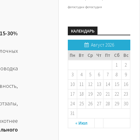
фотостудии
фотостудия
КАЛЕНДАРЬ
15-30%
Август 2026
елочных
Пн
Вт
Ср
Чт
Пт
Сб
Вс
1
2
роводка
3
4
5
6
7
8
9
10
11
12
13
14
15
16
ность,
17
18
19
20
21
22
23
тзалы,
24
25
26
27
28
29
30
31
хотнее
« Июл
льного