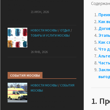
как купить без рисков и
Содержан
сэкономить
21 ИЮН, 2026
Преим
Как в
Догов
НОВОСТИ МОСКВЫ
/
ОТДЫХ
/
Этапы
ТОВАРЫ И УСЛУГИ МОСКВЫ
КАНТ: Всё для спорта и
Как с
активного отдыха в России
Что д
26 ЯНВ, 2026
Альте
Часты
Закл
СОБЫТИЯ МОСКВЫ
выго
НОВОСТИ МОСКВЫ
/
СОБЫТИЯ
МОСКВЫ
«Ноги в унитазе не было»: у
1. П
комичного эпизода в
московской квартире