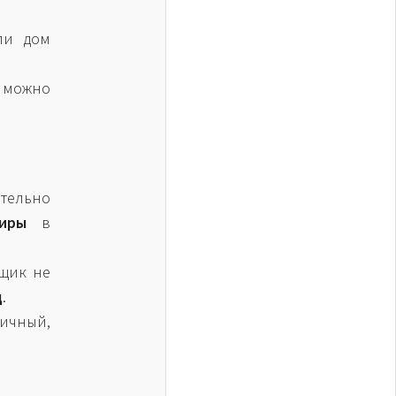
и дом
 можно
тельно
иры
в
щик не
д
.
личный,