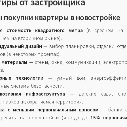
тиры от застройщика
 покупки квартиры в новостройке
ая стоимость квадратного метра
(в среднем на
, чем на вторичном рынке).
идуальный дизайн
— выбор планировки, отделки, отд
ов (в некоторых проектах).
 материалы
— стены, окна, коммуникации, электроп
а.
рные технологии
— умный дом, энергоэффектив
ные системы безопасности.
люзивная инфраструктура
— детские сады, спор
, парковки, охраняемая территория.
ка с меньшим первоначальным взносом
— банки о
кредиты на новостройки (иногда до
15% первонача
.