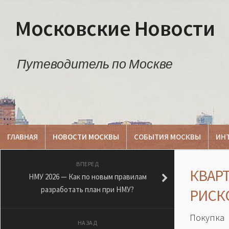
Московские Новости
Путеводитель по Москве
ГЛАВНАЯ
НОВОСТИ МОСКВЫ
СОБЫТИЯ МОСКВЫ
ИН
ВПЕРЕД
КВАРТ
НМУ 2026 — Как по новым правилам
разработать план при НМУ?
РИСК
Покупка
НАЗАД