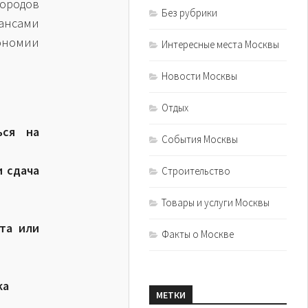
ородов
Без рубрики
юансами
ономии
Интересные места Москвы
Новости Москвы
Отдых
ься на
События Москвы
и сдача
Строительство
Товары и услуги Москвы
та или
Факты о Москве
ка
МЕТКИ