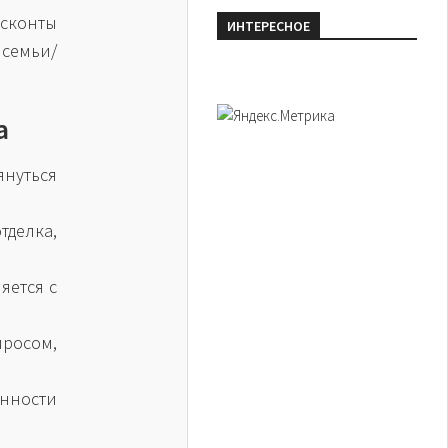
исконты
ИНТЕРЕСНОЕ
 семьи/
а
нуться
тделка,
яется с
просом,
енности