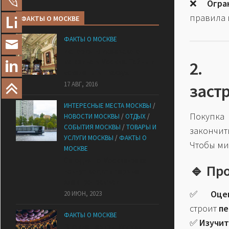
❌
Огра
правила 
ФАКТЫ О МОСКВЕ
ФАКТЫ О МОСКВЕ
История Елисеевского
магазина в Москве. Тайны и
2. 
«скелеты в шкафу».
17 АВГ, 2016
заст
ИНТЕРЕСНЫЕ МЕСТА МОСКВЫ
/
Покупк
НОВОСТИ МОСКВЫ
/
ОТДЫХ
/
СОБЫТИЯ МОСКВЫ
/
ТОВАРЫ И
закончи
УСЛУГИ МОСКВЫ
/
ФАКТЫ О
Чтобы ми
МОСКВЕ
Сегодня по Москве-реке
🔹 Пр
начнут ходить первые
электротрамваи
✅
Оце
20 ИЮН, 2023
строит
пе
ФАКТЫ О МОСКВЕ
✅
Изучит
В какие театры Москвы