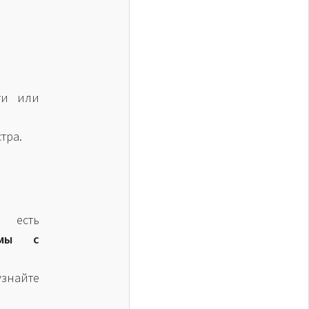
ти или
тра.
есть
емы с
узнайте