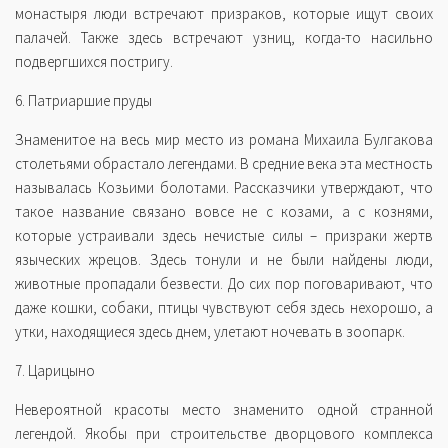
монастыря люди встречают призраков, которые ищут своих
палачей. Также здесь встречают узниц, когда-то насильно
подвергшихся постригу.
6. Патриаршие пруды
Знаменитое на весь мир место из романа Михаила Булгакова
столетьями обрастало легендами. В средние века эта местность
называлась Козьими болотами. Рассказчики утверждают, что
такое название связано вовсе не с козами, а с кознями,
которые устраивали здесь нечистые силы – призраки жертв
языческих жрецов. Здесь тонули и не были найдены люди,
животные пропадали безвести. До сих пор поговаривают, что
даже кошки, собаки, птицы чувствуют себя здесь нехорошо, а
утки, находящиеся здесь днем, улетают ночевать в зоопарк.
7. Царицыно
Невероятной красоты место знаменито одной странной
легендой. Якобы при строительстве дворцового комплекса