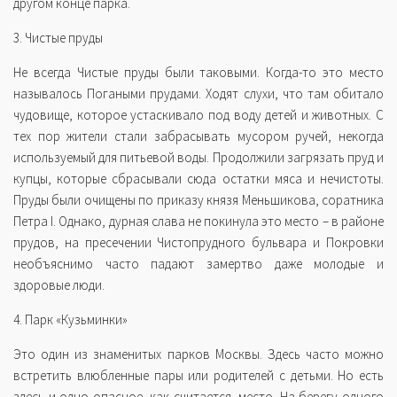
другом конце парка.
3. Чистые пруды
Не всегда Чистые пруды были таковыми. Когда-то это место
называлось Погаными прудами. Ходят слухи, что там обитало
чудовище, которое устаскивало под воду детей и животных. С
тех пор жители стали забрасывать мусором ручей, некогда
используемый для питьевой воды. Продолжили загрязать пруд и
купцы, которые сбрасывали сюда остатки мяса и нечистоты.
Пруды были очищены по приказу князя Меньшикова, соратника
Петра I. Однако, дурная слава не покинула это место – в районе
прудов, на пресечении Чистопрудного бульвара и Покровки
необъяснимо часто падают замертво даже молодые и
здоровые люди.
4. Парк «Кузьминки»
Это один из знаменитых парков Москвы. Здесь часто можно
встретить влюбленные пары или родителей с детьми. Но есть
здесь и одно опасное, как считается, место. На берегу одного