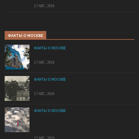
17 АВГ, 2016
ФАКТЫ О МОСКВЕ
ФАКТЫ О МОСКВЕ
Граффити в Вешняках
17 АВГ, 2016
ФАКТЫ О МОСКВЕ
Знаменитая Сухаревка: криминальное местечко
17 АВГ, 2016
ФАКТЫ О МОСКВЕ
На тротуарной плитке Чистых прудов появились
«покеболы», которые ведут к центру
тренировки покемонов возле фонтана.
17 АВГ, 2016