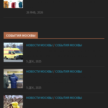
КАНТ: Всё для спорта и активного отдыха в
России
26 ЯНВ, 2026
СОБЫТИЯ МОСКВЫ
НОВОСТИ МОСКВЫ
/
СОБЫТИЯ МОСКВЫ
«Ноги в унитазе не было»: у комичного эпизода в
московской квартире оказался печальный финал
5 ДЕК, 2025
НОВОСТИ МОСКВЫ
/
СОБЫТИЯ МОСКВЫ
Сотрудники «Мосбезопасности» помогают
бороться с обманом москвичей
5 ДЕК, 2025
НОВОСТИ МОСКВЫ
/
СОБЫТИЯ МОСКВЫ
В «Лосином Острове» внезапно зацвела