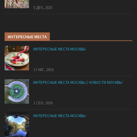
жимолость
5 ДЕК, 2025
ИНТЕРЕСНЫЕ МЕСТА
ИНТЕРЕСНЫЕ МЕСТА МОСКВЫ
Куда пригласить на свидание, если вы уже
встречаетесь сто лет
17 АВГ, 2016
ИНТЕРЕСНЫЕ МЕСТА МОСКВЫ
/
НОВОСТИ МОСКВЫ
Парк «Царицыно», умопомрачительный вид
сверху
1 СЕН, 2016
ИНТЕРЕСНЫЕ МЕСТА МОСКВЫ
В Московской области обнаружено самое
настоящее «Маленькое море» — Озеро
«Голубое»