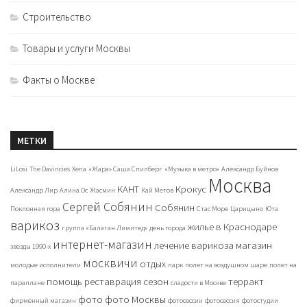
Строительство
Товары и услуги Москвы
Факты о Москве
МЕТКИ
LiLosi
The Davincies
Xena
«Жара» Саша Спилберг
«Музыка в метро»
Александр Буйнов
Москва
КАНТ
Крокус
Александр Лир
Алина Ос
Жасмин
Кай Метов
Сергей Собянин
Собянин
Поклонная гора
Стас Море
Царицыно
Юта
варикоз
жилье в Краснодаре
группа «Балаган Лимитед»
день города
интернет-магазин
лечение варикоза
магазин
звезды 1990-х
москвичи
отдых
молодые исполнители
парк
полет на воздушном шаре
полет на
помощь
реставрация
сезон
терракт
параплане
сладости в Москве
фото
фото Москвы
фирменный магазин
фотосессии
фотосессия
фотостудии