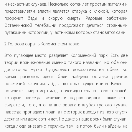
и несчастных случаев. Несколько сотен лет простым жителям и
представилетям власти является старуха с клюкой, которая
пророчит беды и скорую смерть. Рядовые работники
Останкинской телебашни продолжают делиться странными
пугающими историями, участниками которых становятся сами.
2. Голосов овраг в Коломенском парке
Это пугающее место разделяет Коломенский парк. Есть две
теории возникновения именно такого названия, но обе они
достаточно жутки. Существуют доказательства обеих: во
время раскопок здесь были найдены останки древних
поселений язычников (для которых существовал Велес –
повелитель мира мертвых), а очевидцы слышат голоса людей,
которые навсегда исчезли в недрах оврага. Также есть
свидетели, того, что на дне оврага в клубах густого тумана
навсегда пропадают люди, а некоторые выходят из него спустя
десятки или даже сотни лет. Но даже в наше время были случаи,
когда люди внезапно терялись там, а потом были найдены на