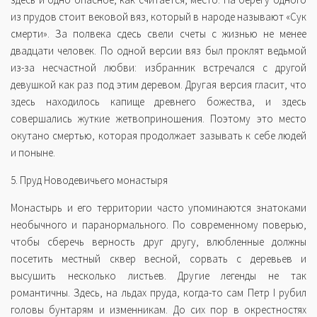
из прудов стоит вековой вяз, который в народе называют «Сук
смерти». За полвека сдесь свели счеты с жизнью не менее
двадцати человек. По одной версии вяз был проклят ведьмой
из-за несчастной любви: избранник встречался с другой
девушкой как раз под этим деревом. Другая версия гласит, что
здесь находилось капище древнего божества, и здесь
совершались жуткие жетвоприношения. Поэтому это место
окутано смертью, которая продолжает зазывать к себе людей
и поныне.
5. Пруд Новодевичьего монастыря
Монастырь и его территории часто упоминаются знатоками
необычного и паранормального. По современному поверью,
чтобы сберечь верность друг другу, влюбленные должны
посетить местный сквер весной, сорвать с деревьев и
высушить несколько листьев. Другие легенды не так
романтичны. Здесь, на льдах пруда, когда-то сам Петр I рубил
головы бунтарям и изменникам. До сих пор в окрестностях