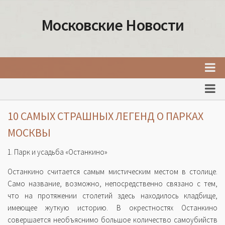
Московские Новости
Главная
Новости Москвы
10 САМЫХ СТРАШНЫХ ЛЕГЕНД О ПАРКАХ
События Москвы
МОСКВЫ
Интересные места Москвы
1. Парк и усадьба «Останкино»
Факты о Москве
Останкино считается самым мистическим местом в столице.
Москва
Само название, возможно, непосредственно связано с тем,
что на протяжении столетий здесь находилось кладбище,
Товары и услуги Москвы
имеющее жуткую историю. В окрестностях Останкино
совершается необъяснимо большое количество самоубийств