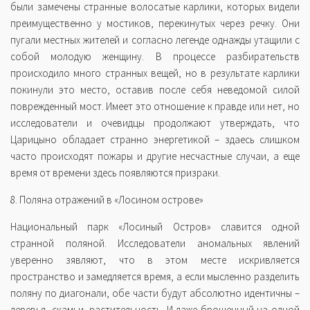
были замечены странные волосатые карлики, которых видели
преимущественно у мостиков, перекинутых через речку. Они
пугали местных жителей и согласно легенде однажды утащили с
собой молодую женщину. В процессе разбирательств
происходило много странных вещей, но в результате карлики
покинули это место, оставив после себя неведомой силой
поврежденный мост. Имеет это отношение к правде или нет, но
исследователи и очевидцы продолжают утверждать, что
Царицыно обладает странно энергетикой – здаесь слишком
часто происходят пожары и другие несчастные случаи, а еще
время от времени здесь появляются призраки.
8. Поляна отражений в «Лосином острове»
Национальный парк «Лосиный Остров» славится одной
странной поляной. Исследователи аномальных явлений
уверенно зявляют, что в этом месте искривляется
пространство и замедляется время, а если мысленно разделить
поляну по диагонали, обе части будут абсолютно идентичны –
деревья, скамьи, растительность. И даже брошенный на одной