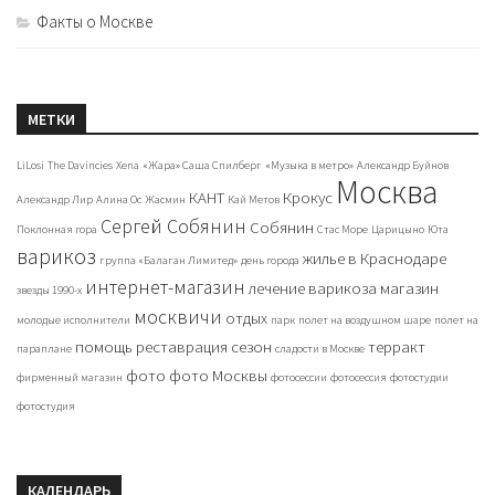
Факты о Москве
МЕТКИ
LiLosi
The Davincies
Xena
«Жара» Саша Спилберг
«Музыка в метро»
Александр Буйнов
Москва
КАНТ
Крокус
Александр Лир
Алина Ос
Жасмин
Кай Метов
Сергей Собянин
Собянин
Поклонная гора
Стас Море
Царицыно
Юта
варикоз
жилье в Краснодаре
группа «Балаган Лимитед»
день города
интернет-магазин
лечение варикоза
магазин
звезды 1990-х
москвичи
отдых
молодые исполнители
парк
полет на воздушном шаре
полет на
помощь
реставрация
сезон
терракт
параплане
сладости в Москве
фото
фото Москвы
фирменный магазин
фотосессии
фотосессия
фотостудии
фотостудия
КАЛЕНДАРЬ