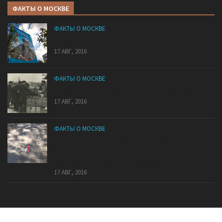
ФАКТЫ О МОСКВЕ
ФАКТЫ О МОСКВЕ
Граффити в Вешняках
17 АВГ, 2016
ФАКТЫ О МОСКВЕ
Знаменитая Сухаревка: криминальное местечко
17 АВГ, 2016
ФАКТЫ О МОСКВЕ
На тротуарной плитке Чистых прудов появились
«покеболы», которые ведут к центру
тренировки покемонов возле фонтана.
17 АВГ, 2016