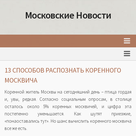
Московские Новости
Главная
Новости Москвы
13 СПОСОБОВ РАСПОЗНАТЬ КОРЕННОГО
События Москвы
МОСКВИЧА
Интересные места Москвы
Коренной житель Москвы на сегодняшний день – птица гордая
Факты о Москве
и, увы, редкая. Согласно социальным опросам, в столице
осталось около 5% коренных москвичей, и цифра эта
Москва
постепенно уменьшается. Как шутят приезжие,
Товары и услуги Москвы
«понаоставались тут». Но шанс вычислить коренного москвича
все же есть.