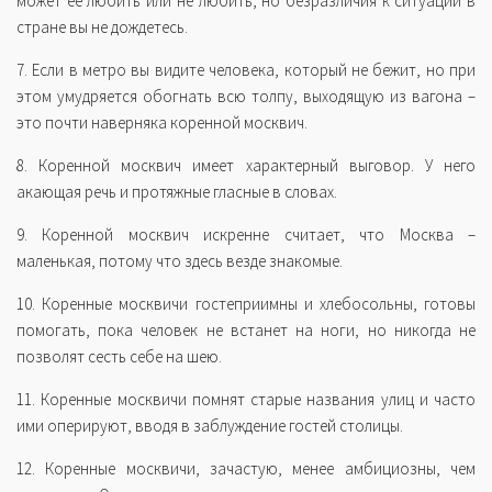
может ее любить или не любить, но безразличия к ситуации в
стране вы не дождетесь.
7. Если в метро вы видите человека, который не бежит, но при
этом умудряется обогнать всю толпу, выходящую из вагона –
это почти наверняка коренной москвич.
8. Коренной москвич имеет характерный выговор. У него
акающая речь и протяжные гласные в словах.
9. Коренной москвич искренне считает, что Москва –
маленькая, потому что здесь везде знакомые.
10. Коренные москвичи гостеприимны и хлебосольны, готовы
помогать, пока человек не встанет на ноги, но никогда не
позволят сесть себе на шею.
11. Коренные москвичи помнят старые названия улиц и часто
ими оперируют, вводя в заблуждение гостей столицы.
12. Коренные москвичи, зачастую, менее амбициозны, чем