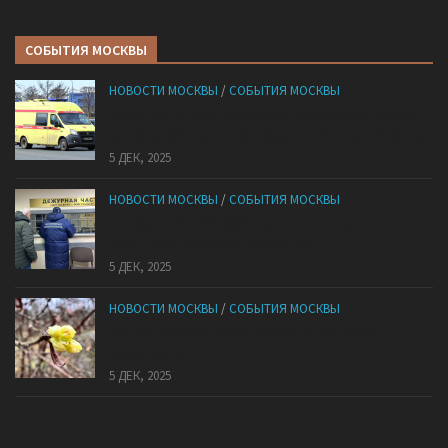
СОБЫТИЯ МОСКВЫ
НОВОСТИ МОСКВЫ
/
СОБЫТИЯ МОСКВЫ
«Ноги в унитазе не было»: у комичного эпизода в
московской квартире оказался печальный финал
5 ДЕК, 2025
НОВОСТИ МОСКВЫ
/
СОБЫТИЯ МОСКВЫ
Сотрудники «Мосбезопасности» помогают
бороться с обманом москвичей
5 ДЕК, 2025
НОВОСТИ МОСКВЫ
/
СОБЫТИЯ МОСКВЫ
В «Лосином Острове» внезапно зацвела
жимолость
5 ДЕК, 2025