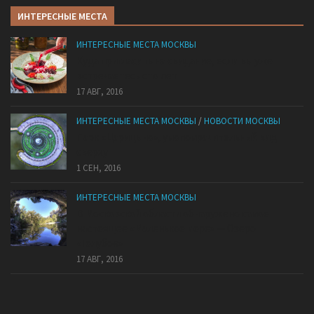
ИНТЕРЕСНЫЕ МЕСТА
ИНТЕРЕСНЫЕ МЕСТА МОСКВЫ
Куда пригласить на свидание, если вы уже
встречаетесь сто лет
17 АВГ, 2016
ИНТЕРЕСНЫЕ МЕСТА МОСКВЫ
/
НОВОСТИ МОСКВЫ
Парк «Царицыно», умопомрачительный вид
сверху
1 СЕН, 2016
ИНТЕРЕСНЫЕ МЕСТА МОСКВЫ
В Московской области обнаружено самое
настоящее «Маленькое море» — Озеро
«Голубое»
17 АВГ, 2016