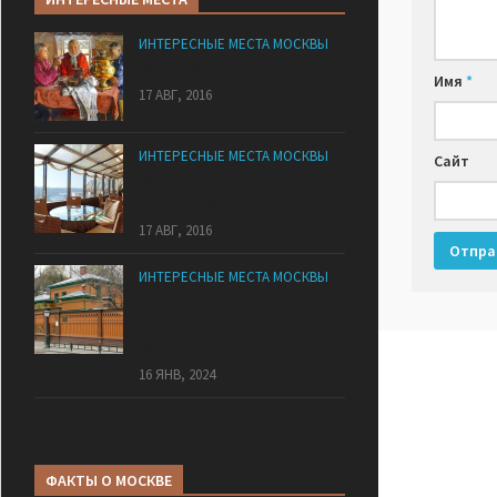
ИНТЕРЕСНЫЕ МЕСТА МОСКВЫ
Забытые русские сласти
Имя
*
17 АВГ, 2016
ИНТЕРЕСНЫЕ МЕСТА МОСКВЫ
Сайт
Рестораны с панорамным
видом в Москве
17 АВГ, 2016
ИНТЕРЕСНЫЕ МЕСТА МОСКВЫ
Дома-музеи писателей и
поэтов в Москве и
Московской области
16 ЯНВ, 2024
ФАКТЫ О МОСКВЕ