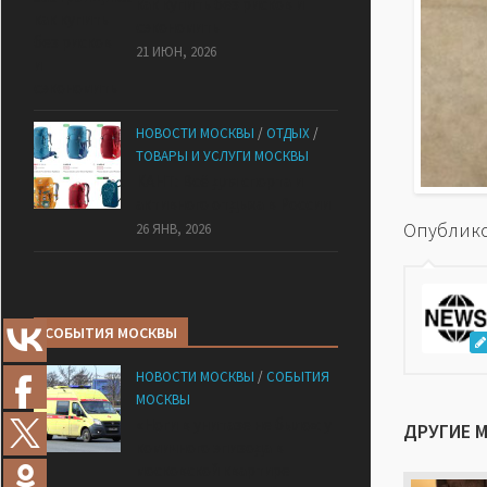
как купить без рисков и
сэкономить
21 ИЮН, 2026
НОВОСТИ МОСКВЫ
/
ОТДЫХ
/
ТОВАРЫ И УСЛУГИ МОСКВЫ
КАНТ: Всё для спорта и
активного отдыха в России
Опублико
26 ЯНВ, 2026
СОБЫТИЯ МОСКВЫ
НОВОСТИ МОСКВЫ
/
СОБЫТИЯ
МОСКВЫ
«Ноги в унитазе не было»: у
ДРУГИЕ 
комичного эпизода в
московской квартире