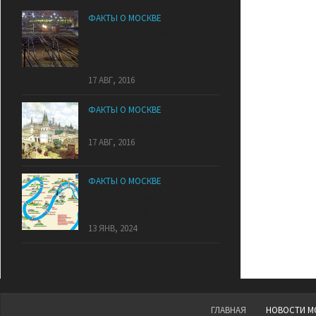
ФАКТЫ О МОСКВЕ
Расстояние от Москвы до
других городов России и
СНГ
17 АВГ, 2016
ФАКТЫ О МОСКВЕ
7 холмов Москвы
17 АВГ, 2016
ФАКТЫ О МОСКВЕ
Самые интересные факты о
Москва-реке
13 ЯНВ, 2024
ГЛАВНАЯ
НОВОСТИ М