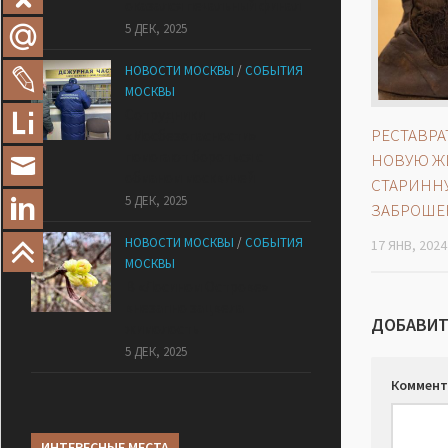
оказался печальный финал
5 ДЕК, 2025
НОВОСТИ МОСКВЫ
/
СОБЫТИЯ
МОСКВЫ
Сотрудники
РЕСТАВР
«Мосбезопасности»
помогают бороться с
НОВУЮ Ж
обманом москвичей
СТАРИНН
5 ДЕК, 2025
ЗАБРОШЕ
НОВОСТИ МОСКВЫ
/
СОБЫТИЯ
17 ЯНВ, 2024
МОСКВЫ
В «Лосином Острове»
внезапно зацвела
ДОБАВИТ
жимолость
5 ДЕК, 2025
Коммент
ИНТЕРЕСНЫЕ МЕСТА