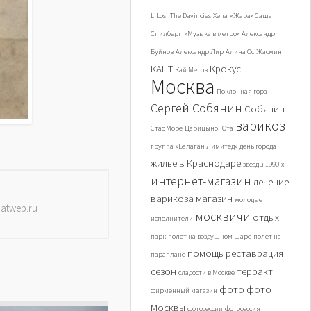
LiLosi
The Davincies
Xena
«Жара» Саша
Спилберг
«Музыка в метро»
Александр
Буйнов
Александр Лир
Алина Ос
Жасмин
КАНТ
Крокус
Кай Метов
Москва
Поклонная гора
Сергей Собянин
Собянин
варикоз
Стас Море
Царицыно
Юта
группа «Балаган Лимитед»
день города
жилье в Краснодаре
звезды 1990-х
интернет-магазин
лечение
варикоза
магазин
молодые
datweb.ru
москвичи
отдых
исполнители
парк
полет на воздушном шаре
полет на
помощь
реставрация
параплане
сезон
терракт
сладости в Москве
фото
фото
фирменный магазин
Москвы
фотосессии
фотосессия