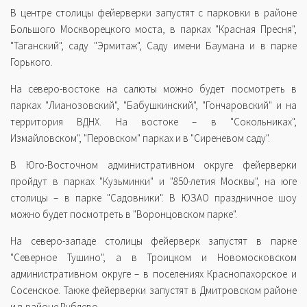
В центре столицы фейерверки запустят с парковки в районе
Большого Москворецкого моста, в парках "Красная Пресня",
"Таганский", саду "Эрмитаж", Саду имени Баумана и в парке
Горького.
На северо-востоке на салюты можно будет посмотреть в
парках "Лианозовский", "Бабушкинский", "Гончаровский" и на
территория ВДНХ. На востоке – в "Сокольниках",
Измайловском", "Перовском" парках и в "Сиреневом саду".
В Юго-Восточном административном округе фейерверки
пройдут в парках "Кузьминки" и "850-летия Москвы", на юге
столицы – в парке "Садовники". В ЮЗАО праздничное шоу
можно будет посмотреть в "Воронцовском парке".
На северо-западе столицы фейерверк запустят в парке
"Северное Тушино", а в Троицком и Новомосковском
административном округе – в поселениях Краснопахорское и
Сосенское. Также фейерверки запустят в Дмитровском районе
и в районе Рублево.