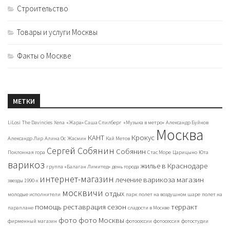
Строительство
Товары и услуги Москвы
Факты о Москве
МЕТКИ
LiLosi
The Davincies
Xena
«Жара» Саша Спилберг
«Музыка в метро»
Александр Буйнов
Москва
КАНТ
Крокус
Александр Лир
Алина Ос
Жасмин
Кай Метов
Сергей Собянин
Собянин
Поклонная гора
Стас Море
Царицыно
Юта
варикоз
жилье в Краснодаре
группа «Балаган Лимитед»
день города
интернет-магазин
лечение варикоза
магазин
звезды 1990-х
москвичи
отдых
молодые исполнители
парк
полет на воздушном шаре
полет на
помощь
реставрация
сезон
терракт
параплане
сладости в Москве
фото
фото Москвы
фирменный магазин
фотосессии
фотосессия
фотостудии