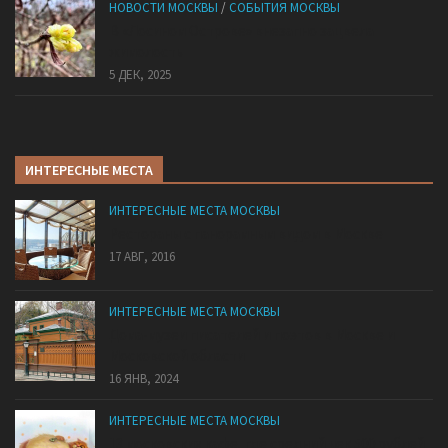
НОВОСТИ МОСКВЫ
/
СОБЫТИЯ МОСКВЫ
В «Лосином Острове» внезапно зацвела
жимолость
5 ДЕК, 2025
ИНТЕРЕСНЫЕ МЕСТА
ИНТЕРЕСНЫЕ МЕСТА МОСКВЫ
Рестораны с панорамным видом в Москве
17 АВГ, 2016
ИНТЕРЕСНЫЕ МЕСТА МОСКВЫ
Дома-музеи писателей и поэтов в Москве и
Московской области
16 ЯНВ, 2024
ИНТЕРЕСНЫЕ МЕСТА МОСКВЫ
13 московских кафе, где средний чек 500 рублей