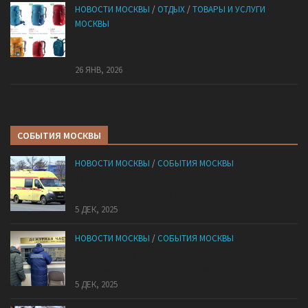
НОВОСТИ МОСКВЫ
/
ОТДЫХ
/
ТОВАРЫ И УСЛУГИ
МОСКВЫ
КАНТ: Всё для спорта и активного отдыха в
России
26 ЯНВ, 2026
СОБЫТИЯ МОСКВЫ
НОВОСТИ МОСКВЫ
/
СОБЫТИЯ МОСКВЫ
«Ноги в унитазе не было»: у комичного эпизода в
московской квартире оказался печальный финал
5 ДЕК, 2025
НОВОСТИ МОСКВЫ
/
СОБЫТИЯ МОСКВЫ
Сотрудники «Мосбезопасности» помогают
бороться с обманом москвичей
5 ДЕК, 2025