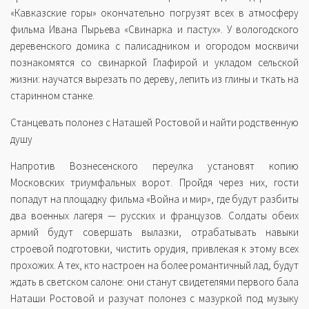
«Кавказские горы» окончательно погрузят всех в атмосферу
фильма Ивана Пырьева «Свинарка и пастух». У вологодского
деревенского домика с палисадником и огородом москвичи
познакомятся со свинаркой Глафирой и укладом сельской
жизни: научатся вырезать по дереву, лепить из глины и ткать на
старинном станке.
Станцевать полонез с Наташей Ростовой и найти родственную
душу
Напротив Вознесенского переулка установят копию
Московских триумфальных ворот. Пройдя через них, гости
попадут на площадку фильма «Война и мир», где будут разбиты
два военных лагеря — русских и французов. Солдаты обеих
армий будут совершать вылазки, отрабатывать навыки
строевой подготовки, чистить орудия, привлекая к этому всех
прохожих. А тех, кто настроен на более романтичный лад, будут
ждать в светском салоне: они станут свидетелями первого бала
Наташи Ростовой и разучат полонез с мазуркой под музыку