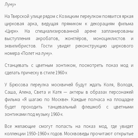
Луну»
На Тверской улице рядом с Козицким переулком появится яркая
цирковая арка, ведущая прямиком к декорациям фильма
«Цирк». На специализированной арене запланированы
выступления акробатов, жонглёров, моноциклистов и
эквилибристов. Гости увидят реконструкцию циркового
номера «Полет на луну».
Станцевать с цветным зонтиком, посмотреть показ мод и
сделать прическу в стиле 1960-х
У Брюсова переулка москвичей будут ждать Коля, Володя,
Саша, Алена, Света и Катя — актеры в образах персонажей
фильма «Я шагаю по Москве». Каждые полчаса на площадке
будет проходить танцевальный флешмоб с цветными
зонтиками под музыку 1960-х.
Все желающие смогут попасть на показ мод, где увидят
коллекции 1950–1960-х годов. Москвоведы прочитают открытые