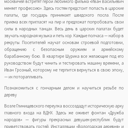
москвичей встретят герои любимого фильма «Иван Васильевич
меняет профессию». Здесь гостям предстоит попасть в царские
палаты, где государь принимает шведского посла. После
приема всех пригласят на пир и предложат попробовать свои
силы в народных танцах. Весь день в царских палатах будет
звучать народная музыка и петь хор. Каждые полчаса — набор в
рекруты. Посетителей научат основам строевой подготовки,
обращению с безопасным оружием и армейскому
барабанному бою. В квартире Шурика все желающие под его
руководством будут чинить и тестировать машину времени, а
Иван Грозный, которому не терпится вернуться в свою эпоху,
— их поторапливать.
Познакомиться с гончарным делом и научиться резьбе по
дереву
Возле Глинищевского переулка воссоздадут историческую арку
главного входа на ВДНХ. Здесь же оживет фонтан «Дружба
народов» — фигуры прекрасных девушек-республик будут
приветствовать гостей. Инсталляции «Вологодская деревня» и