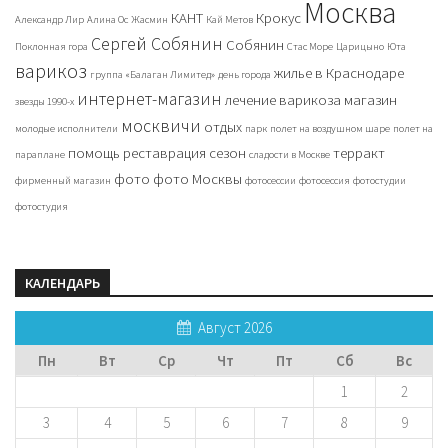
Москва
КАНТ
Крокус
Александр Лир
Алина Ос
Жасмин
Кай Метов
Сергей Собянин
Собянин
Поклонная гора
Стас Море
Царицыно
Юта
варикоз
жилье в Краснодаре
группа «Балаган Лимитед»
день города
интернет-магазин
лечение варикоза
магазин
звезды 1990-х
москвичи
отдых
молодые исполнители
парк
полет на воздушном шаре
полет на
помощь
реставрация
сезон
терракт
параплане
сладости в Москве
фото
фото Москвы
фирменный магазин
фотосессии
фотосессия
фотостудии
фотостудия
КАЛЕНДАРЬ
Август 2026
Пн
Вт
Ср
Чт
Пт
Сб
Вс
1
2
3
4
5
6
7
8
9