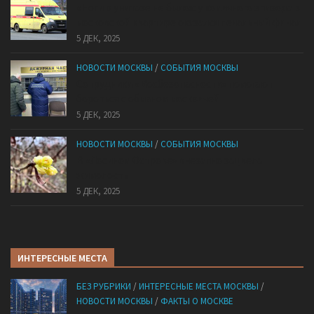
«Ноги в унитазе не было»: у комичного эпизода в
московской квартире оказался печальный финал
5 ДЕК, 2025
НОВОСТИ МОСКВЫ
/
СОБЫТИЯ МОСКВЫ
Сотрудники «Мосбезопасности» помогают
бороться с обманом москвичей
5 ДЕК, 2025
НОВОСТИ МОСКВЫ
/
СОБЫТИЯ МОСКВЫ
В «Лосином Острове» внезапно зацвела
жимолость
5 ДЕК, 2025
ИНТЕРЕСНЫЕ МЕСТА
БЕЗ РУБРИКИ
/
ИНТЕРЕСНЫЕ МЕСТА МОСКВЫ
/
НОВОСТИ МОСКВЫ
/
ФАКТЫ О МОСКВЕ