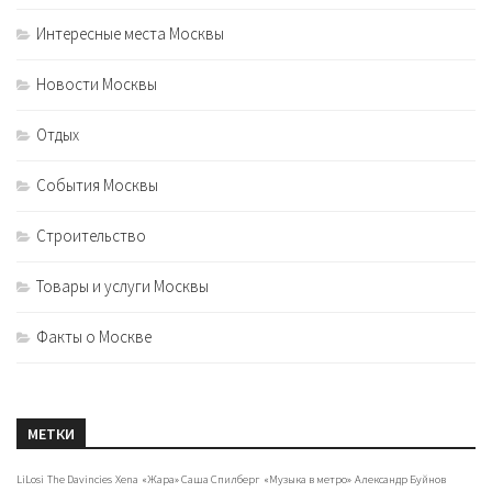
Интересные места Москвы
Новости Москвы
Отдых
События Москвы
Строительство
Товары и услуги Москвы
Факты о Москве
МЕТКИ
LiLosi
The Davincies
Xena
«Жара» Саша Спилберг
«Музыка в метро»
Александр Буйнов