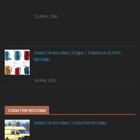
Квартиры от застройщика: как купить без рисков
и сэкономить
21 ИЮН, 2026
НОВОСТИ МОСКВЫ
/
ОТДЫХ
/
ТОВАРЫ И УСЛУГИ
МОСКВЫ
КАНТ: Всё для спорта и активного отдыха в
России
26 ЯНВ, 2026
СОБЫТИЯ МОСКВЫ
НОВОСТИ МОСКВЫ
/
СОБЫТИЯ МОСКВЫ
«Ноги в унитазе не было»: у комичного эпизода в
московской квартире оказался печальный финал