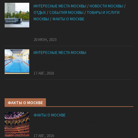
ИНТЕРЕСНЫЕ МЕСТА МОСКВЫ
/
НОВОСТИ МОСКВЫ
/
ОТДЫХ
/
СОБЫТИЯ МОСКВЫ
/
ТОВАРЫ И УСЛУГИ
МОСКВЫ
/
ФАКТЫ О МОСКВЕ
Сегодня по Москве-реке начнут ходить первые
электротрамваи
20 ИЮН, 2023
ИНТЕРЕСНЫЕ МЕСТА МОСКВЫ
Где в Москве поплавать в морской воде —
подборка для тех, кто не успел доехать до моря
17 АВГ, 2016
ФАКТЫ О МОСКВЕ
ФАКТЫ О МОСКВЕ
В какие театры Москвы можно попасть с
большой скидкой.
17 АВГ, 2016