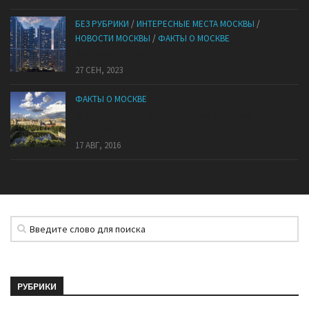
БЕЗ РУБРИКИ
/
ИНТЕРЕСНЫЕ МЕСТА МОСКВЫ
/
НОВОСТИ МОСКВЫ
/
ФАКТЫ О МОСКВЕ
Mocковский кибepпaнк
27 СЕН, 2023
ФАКТЫ О МОСКВЕ
В какой районе Москвы самые дорогие
квартиры?
17 АВГ, 2016
РУБРИКИ