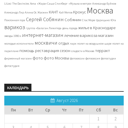
LiLosi
The Davincies
Xena
«Жара» Саша Спилберг
«Музыка в метро»
Александр Буйнов
Москва
КАНТ
Крокус
Александр Лир
Алина Ос
Жасмин
Кай Метов
Сергей Собянин
Собянин
Поклонная гора
Стас Море
Царицыно
Юта
варикоз
жилье в Краснодаре
группа «Балаган Лимитед»
день города
интернет-магазин
лечение варикоза
магазин
звезды 1990-х
москвичи
отдых
молодые исполнители
парк
полет на воздушном шаре
полет на
помощь
реставрация
сезон
терракт
параплане
сладости в Москве
фото
фото Москвы
фирменный магазин
фотосессии
фотосессия
фотостудии
фотостудия
КАЛЕНДАРЬ
Август 2026
Пн
Вт
Ср
Чт
Пт
Сб
Вс
1
2
3
4
5
6
7
8
9