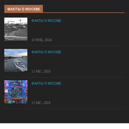
ФАКТЫ О МОСКВЕ
ФАКТЫ О МОСКВЕ
17 августа 1928 года в Москве открыли стадион
«Динамо»
10 ЯНВ, 2024
ФАКТЫ О МОСКВЕ
Водный путь от ЗИЛа до «Китай-города» займет
не более 20 минут
17 АВГ, 2016
ФАКТЫ О МОСКВЕ
Самый высокий в мире аквариум находится в
Москве
17 АВГ, 2016