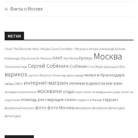
Факты о Москве
МЕТКИ
LiLosi
The Davincies
Xena
«Жара» Саша Спилберг
«Музыка в метро»
Александр Буйнов
Москва
КАНТ
Крокус
Александр Лир
Алина Ос
Жасмин
Кай Метов
Сергей Собянин
Собянин
Поклонная гора
Стас Море
Царицыно
Юта
варикоз
жилье в Краснодаре
группа «Балаган Лимитед»
день города
интернет-магазин
лечение варикоза
магазин
звезды 1990-х
москвичи
отдых
молодые исполнители
парк
полет на воздушном шаре
полет на
помощь
реставрация
сезон
терракт
параплане
сладости в Москве
фото
фото Москвы
фирменный магазин
фотосессии
фотосессия
фотостудии
фотостудия