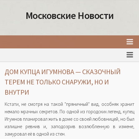
Московские Новости
Главная
Новости Москвы
ДОМ КУПЦА ИГУМНОВА — СКАЗОЧНЫЙ
События Москвы
ТЕРЕМ НЕ ТОЛЬКО СНАРУЖИ, НО И
Интересные места Москвы
ВНУТРИ
Факты о Москве
Кстати, не смотря на такой "пряничный" вид, особняк хранит
Москва
немало мрачных секретов. По одной из городских легенд, купец
Игумнов планировал жить в доме со своей любовницей, но был
Товары и услуги Москвы
излишне ревнив и, заподозрив возлюбленную в измене,
замуровал её в одной из стен.