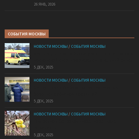
26 ЯНВ, 2026
СОБЫТИЯ МОСКВЫ
НОВОСТИ МОСКВЫ
/
СОБЫТИЯ МОСКВЫ
«Ноги в унитазе не было»: у комичного эпизода в
московской квартире оказался печальный финал
5 ДЕК, 2025
НОВОСТИ МОСКВЫ
/
СОБЫТИЯ МОСКВЫ
Сотрудники «Мосбезопасности» помогают
бороться с обманом москвичей
5 ДЕК, 2025
НОВОСТИ МОСКВЫ
/
СОБЫТИЯ МОСКВЫ
В «Лосином Острове» внезапно зацвела
жимолость
5 ДЕК, 2025