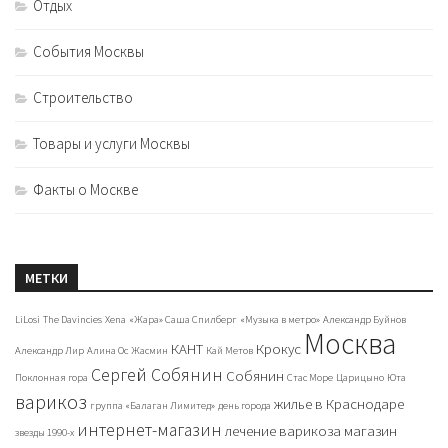
Отдых
События Москвы
Строительство
Товары и услуги Москвы
Факты о Москве
МЕТКИ
LiLosi
The Davincies
Xena
«Жара» Саша Спилберг
«Музыка в метро»
Александр Буйнов
Москва
КАНТ
Крокус
Александр Лир
Алина Ос
Жасмин
Кай Метов
Сергей Собянин
Собянин
Поклонная гора
Стас Море
Царицыно
Юта
варикоз
жилье в Краснодаре
группа «Балаган Лимитед»
день города
интернет-магазин
лечение варикоза
магазин
звезды 1990-х