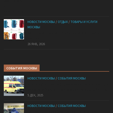
НОВОСТИ МОСКВЫ
/
ОТДЫХ
/
ТОВАРЫ И УСЛУГИ
МОСКВЫ
КАНТ: Всё для спорта и активного отдыха в
России
26 ЯНВ, 2026
СОБЫТИЯ МОСКВЫ
НОВОСТИ МОСКВЫ
/
СОБЫТИЯ МОСКВЫ
«Ноги в унитазе не было»: у комичного эпизода в
московской квартире оказался печальный финал
5 ДЕК, 2025
НОВОСТИ МОСКВЫ
/
СОБЫТИЯ МОСКВЫ
Сотрудники «Мосбезопасности» помогают