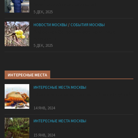
бороться с обманом москвичей
5 ДЕК, 2025
НОВОСТИ МОСКВЫ
/
СОБЫТИЯ МОСКВЫ
В «Лосином Острове» внезапно зацвела
жимолость
5 ДЕК, 2025
ИНТЕРЕСНЫЕ МЕСТА
ИНТЕРЕСНЫЕ МЕСТА МОСКВЫ
13 московских кафе, где средний чек 500 рублей
и меньше!
14 ЯНВ, 2024
ИНТЕРЕСНЫЕ МЕСТА МОСКВЫ
Куда сходить в Бибирево
15 ЯНВ, 2024