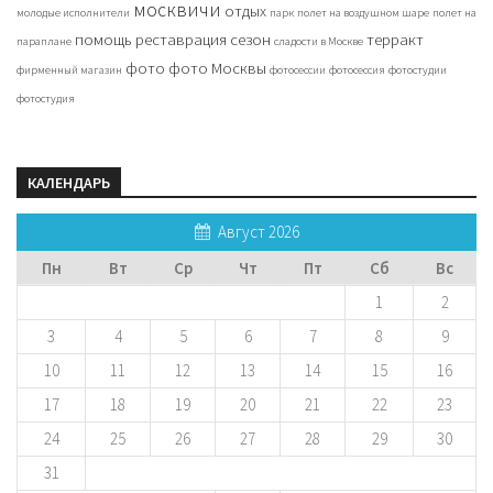
москвичи
отдых
молодые исполнители
парк
полет на воздушном шаре
полет на
помощь
реставрация
сезон
терракт
параплане
сладости в Москве
фото
фото Москвы
фирменный магазин
фотосессии
фотосессия
фотостудии
фотостудия
КАЛЕНДАРЬ
Август 2026
Пн
Вт
Ср
Чт
Пт
Сб
Вс
1
2
3
4
5
6
7
8
9
10
11
12
13
14
15
16
17
18
19
20
21
22
23
24
25
26
27
28
29
30
31