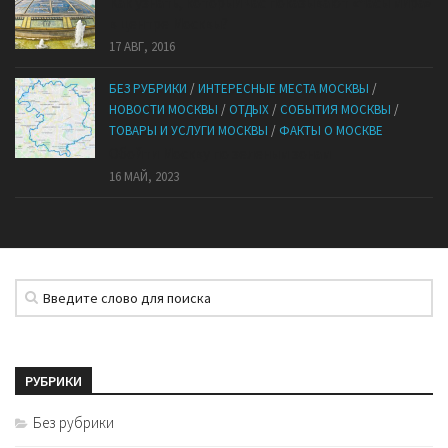
Как узнать, который час показывают «Часы мира»
в центре Москвы?
17 АВГ, 2016
БЕЗ РУБРИКИ
/
ИНТЕРЕСНЫЕ МЕСТА МОСКВЫ
/
НОВОСТИ МОСКВЫ
/
ОТДЫХ
/
СОБЫТИЯ МОСКВЫ
/
ТОВАРЫ И УСЛУГИ МОСКВЫ
/
ФАКТЫ О МОСКВЕ
Обойти Москву по зеленым зонам
16 МАЙ, 2023
РУБРИКИ
Без рубрики