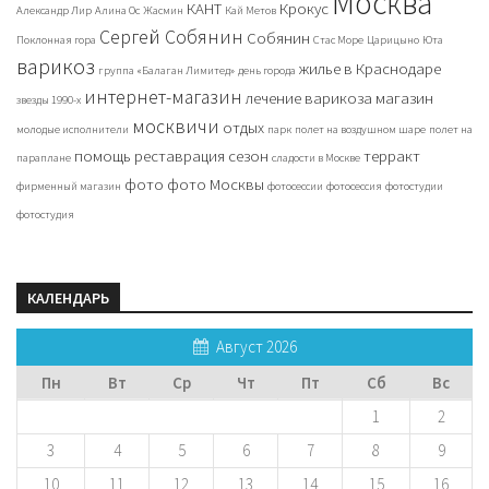
Москва
КАНТ
Крокус
Александр Лир
Алина Ос
Жасмин
Кай Метов
Сергей Собянин
Собянин
Поклонная гора
Стас Море
Царицыно
Юта
варикоз
жилье в Краснодаре
группа «Балаган Лимитед»
день города
интернет-магазин
лечение варикоза
магазин
звезды 1990-х
москвичи
отдых
молодые исполнители
парк
полет на воздушном шаре
полет на
помощь
реставрация
сезон
терракт
параплане
сладости в Москве
фото
фото Москвы
фирменный магазин
фотосессии
фотосессия
фотостудии
фотостудия
КАЛЕНДАРЬ
Август 2026
Пн
Вт
Ср
Чт
Пт
Сб
Вс
1
2
3
4
5
6
7
8
9
10
11
12
13
14
15
16