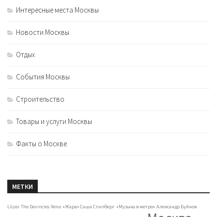
Интересные места Москвы
Новости Москвы
Отдых
События Москвы
Строительство
Товары и услуги Москвы
Факты о Москве
МЕТКИ
LiLosi
The Davincies
Xena
«Жара» Саша Спилберг
«Музыка в метро»
Александр Буйнов