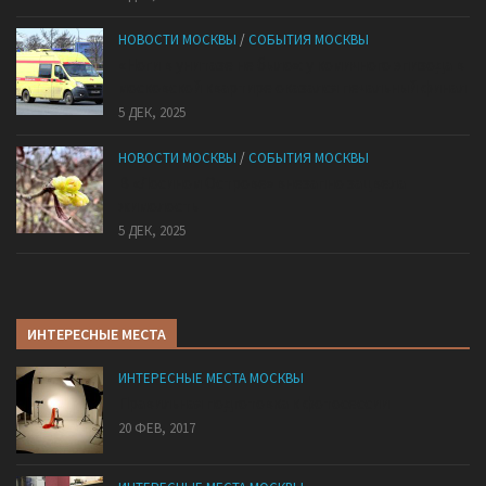
НОВОСТИ МОСКВЫ
/
СОБЫТИЯ МОСКВЫ
«Ноги в унитазе не было»: у комичного эпизода в
московской квартире оказался печальный финал
5 ДЕК, 2025
НОВОСТИ МОСКВЫ
/
СОБЫТИЯ МОСКВЫ
В «Лосином Острове» внезапно зацвела
жимолость
5 ДЕК, 2025
ИНТЕРЕСНЫЕ МЕСТА
ИНТЕРЕСНЫЕ МЕСТА МОСКВЫ
Правильная подготовка к фотосессии
20 ФЕВ, 2017