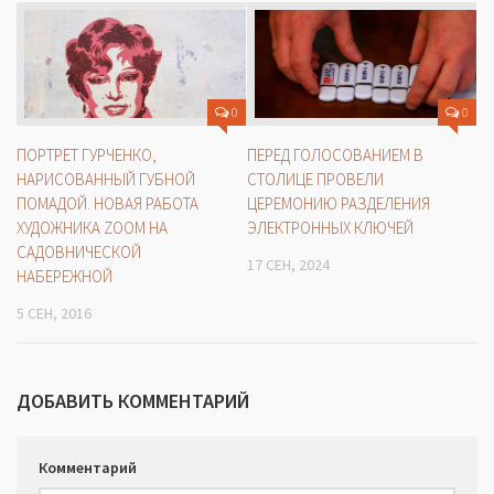
0
0
ПЕРЕД ГОЛОСОВАНИЕМ В
ПОРТРЕТ ГУРЧЕНКО,
СТОЛИЦЕ ПРОВЕЛИ
НАРИСОВАННЫЙ ГУБНОЙ
ЦЕРЕМОНИЮ РАЗДЕЛЕНИЯ
ПОМАДОЙ. НОВАЯ РАБОТА
ЭЛЕКТРОННЫХ КЛЮЧЕЙ
ХУДОЖНИКА ZOOM НА
САДОВНИЧЕСКОЙ
17 СЕН, 2024
НАБЕРЕЖНОЙ
5 СЕН, 2016
ДОБАВИТЬ КОММЕНТАРИЙ
Комментарий