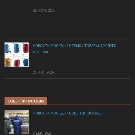
и сэкономить
21 ИЮН, 2026
НОВОСТИ МОСКВЫ
/
ОТДЫХ
/
ТОВАРЫ И УСЛУГИ
МОСКВЫ
КАНТ: Всё для спорта и активного отдыха в
России
26 ЯНВ, 2026
СОБЫТИЯ МОСКВЫ
НОВОСТИ МОСКВЫ
/
СОБЫТИЯ МОСКВЫ
Сотрудники «Мосбезопасности» помогают
бороться с обманом москвичей
5 ДЕК, 2025