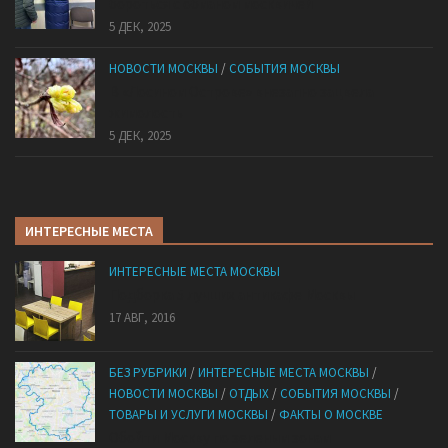
бороться с обманом москвичей
5 ДЕК, 2025
НОВОСТИ МОСКВЫ
/
СОБЫТИЯ МОСКВЫ
В «Лосином Острове» внезапно зацвела
жимолость
5 ДЕК, 2025
ИНТЕРЕСНЫЕ МЕСТА
ИНТЕРЕСНЫЕ МЕСТА МОСКВЫ
Подборка 5 лучших антикафе Москвы
17 АВГ, 2016
БЕЗ РУБРИКИ
/
ИНТЕРЕСНЫЕ МЕСТА МОСКВЫ
/
НОВОСТИ МОСКВЫ
/
ОТДЫХ
/
СОБЫТИЯ МОСКВЫ
/
ТОВАРЫ И УСЛУГИ МОСКВЫ
/
ФАКТЫ О МОСКВЕ
Обойти Москву по зеленым зонам