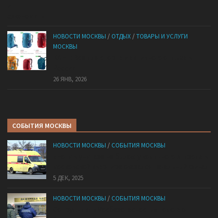
НОВОСТИ МОСКВЫ
/
ОТДЫХ
/
ТОВАРЫ И УСЛУГИ
МОСКВЫ
КАНТ: Всё для спорта и активного отдыха в
России
26 ЯНВ, 2026
СОБЫТИЯ МОСКВЫ
НОВОСТИ МОСКВЫ
/
СОБЫТИЯ МОСКВЫ
«Ноги в унитазе не было»: у комичного эпизода в
московской квартире оказался печальный финал
5 ДЕК, 2025
НОВОСТИ МОСКВЫ
/
СОБЫТИЯ МОСКВЫ
Сотрудники «Мосбезопасности» помогают