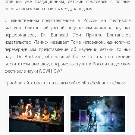
ставший уже традиционным, детский фестиваль с полным
основанием можно назвать международным.
С единственным представлением в России на фестивале
выступит британский ученый, родоначальник жанра научных
перформансов, Dr. Bunhead (Том Прингл). Британское
издательство «Таймс» называет Тома человеком, единолично
перевернувшим представление об изучении детьми точных
наук. Dr. Bunhead, объехавший более 25 стран со своими
восхитительными шоу, впервые выступит в России на детском
фестивале науки WOW! HOW?
Приобретайте билеты на нашем сайте: http://festnauki.ru/mosc