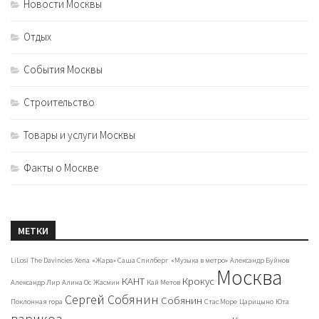
Новости Москвы
Отдых
События Москвы
Строительство
Товары и услуги Москвы
Факты о Москве
МЕТКИ
LiLosi
The Davincies
Xena
«Жара» Саша Спилберг
«Музыка в метро»
Александр Буйнов
Москва
КАНТ
Крокус
Александр Лир
Алина Ос
Жасмин
Кай Метов
Сергей Собянин
Собянин
Поклонная гора
Стас Море
Царицыно
Юта
варикоз