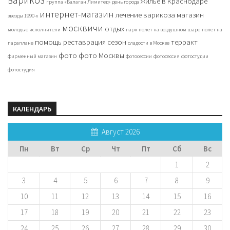
жилье в Краснодаре
группа «Балаган Лимитед»
день города
интернет-магазин
лечение варикоза
магазин
звезды 1990-х
москвичи
отдых
молодые исполнители
парк
полет на воздушном шаре
полет на
помощь
реставрация
сезон
терракт
параплане
сладости в Москве
фото
фото Москвы
фирменный магазин
фотосессии
фотосессия
фотостудии
фотостудия
КАЛЕНДАРЬ
Август 2026
Пн
Вт
Ср
Чт
Пт
Сб
Вс
1
2
3
4
5
6
7
8
9
10
11
12
13
14
15
16
17
18
19
20
21
22
23
24
25
26
27
28
29
30