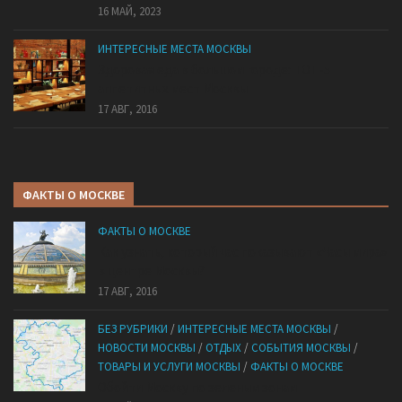
16 МАЙ, 2023
ИНТЕРЕСНЫЕ МЕСТА МОСКВЫ
Здоровая еда в большом городе: ТОП-5
аппетитных мест Москвы
17 АВГ, 2016
ФАКТЫ О МОСКВЕ
ФАКТЫ О МОСКВЕ
Как узнать, который час показывают «Часы мира»
в центре Москвы?
17 АВГ, 2016
БЕЗ РУБРИКИ
/
ИНТЕРЕСНЫЕ МЕСТА МОСКВЫ
/
НОВОСТИ МОСКВЫ
/
ОТДЫХ
/
СОБЫТИЯ МОСКВЫ
/
ТОВАРЫ И УСЛУГИ МОСКВЫ
/
ФАКТЫ О МОСКВЕ
Обойти Москву по зеленым зонам