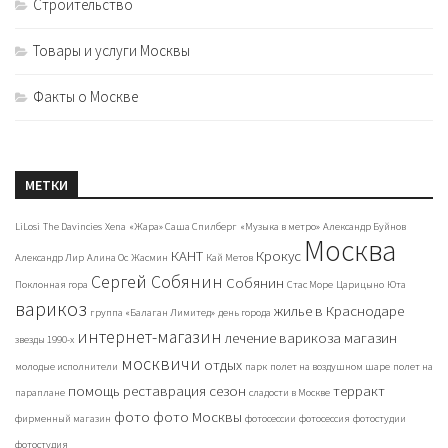
Строительство
Товары и услуги Москвы
Факты о Москве
МЕТКИ
LiLosi
The Davincies
Xena
«Жара» Саша Спилберг
«Музыка в метро»
Александр Буйнов
Москва
КАНТ
Крокус
Александр Лир
Алина Ос
Жасмин
Кай Метов
Сергей Собянин
Собянин
Поклонная гора
Стас Море
Царицыно
Юта
варикоз
жилье в Краснодаре
группа «Балаган Лимитед»
день города
интернет-магазин
лечение варикоза
магазин
звезды 1990-х
москвичи
отдых
молодые исполнители
парк
полет на воздушном шаре
полет на
помощь
реставрация
сезон
терракт
параплане
сладости в Москве
фото
фото Москвы
фирменный магазин
фотосессии
фотосессия
фотостудии
фотостудия