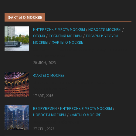
ФАКТЫ О МОСКВЕ
ИНТЕРЕСНЫЕ МЕСТА МОСКВЫ
/
НОВОСТИ МОСКВЫ
/
ОТДЫХ
/
СОБЫТИЯ МОСКВЫ
/
ТОВАРЫ И УСЛУГИ
МОСКВЫ
/
ФАКТЫ О МОСКВЕ
Сегодня по Москве-реке начнут ходить первые
электротрамваи
20 ИЮН, 2023
ФАКТЫ О МОСКВЕ
В какие театры Москвы можно попасть с
большой скидкой.
17 АВГ, 2016
БЕЗ РУБРИКИ
/
ИНТЕРЕСНЫЕ МЕСТА МОСКВЫ
/
НОВОСТИ МОСКВЫ
/
ФАКТЫ О МОСКВЕ
Mocковский кибepпaнк
27 СЕН, 2023