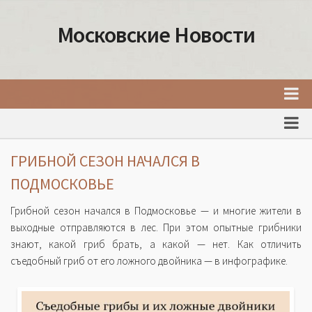
Московские Новости
Главная
Новости Москвы
ГРИБНОЙ СЕЗОН НАЧАЛСЯ В
События Москвы
ПОДМОСКОВЬЕ
Интересные места Москвы
Грибной сезон начался в Подмосковье — и многие жители в
Факты о Москве
выходные отправляются в лес. При этом опытные грибники
знают, какой гриб брать, а какой — нет. Как отличить
Москва
съедобный гриб от его ложного двойника — в инфографике.
Товары и услуги Москвы