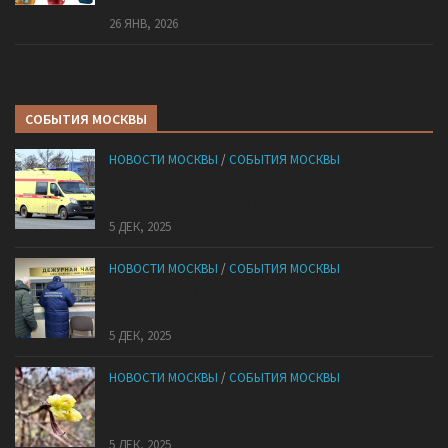
России
26 ЯНВ, 2026
СОБЫТИЯ МОСКВЫ
НОВОСТИ МОСКВЫ
/
СОБЫТИЯ МОСКВЫ
«Ноги в унитазе не было»: у комичного эпизода в
московской квартире оказался печальный финал
5 ДЕК, 2025
НОВОСТИ МОСКВЫ
/
СОБЫТИЯ МОСКВЫ
Сотрудники «Мосбезопасности» помогают
бороться с обманом москвичей
5 ДЕК, 2025
НОВОСТИ МОСКВЫ
/
СОБЫТИЯ МОСКВЫ
В «Лосином Острове» внезапно зацвела
жимолость
5 ДЕК, 2025