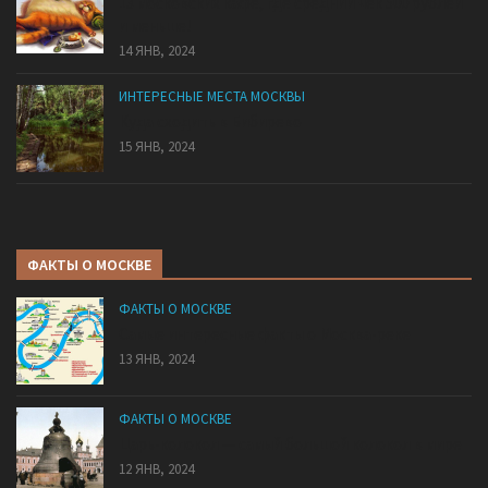
13 московских кафе, где средний чек 500 рублей
и меньше!
14 ЯНВ, 2024
ИНТЕРЕСНЫЕ МЕСТА МОСКВЫ
Куда сходить в Бибирево
15 ЯНВ, 2024
ФАКТЫ О МОСКВЕ
ФАКТЫ О МОСКВЕ
Самые интересные факты о Москва-реке
13 ЯНВ, 2024
ФАКТЫ О МОСКВЕ
Царь-колокол — самый большой колокол в мире
12 ЯНВ, 2024