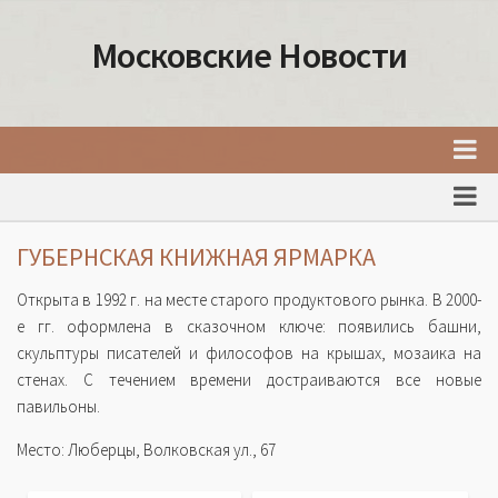
Московские Новости
Главная
Новости Москвы
ГУБЕРНСКАЯ КНИЖНАЯ ЯРМАРКА
События Москвы
Открыта в 1992 г. на месте старого продуктового рынка. В 2000-
Интересные места Москвы
е гг. оформлена в сказочном ключе: появились башни,
скульптуры писателей и философов на крышах, мозаика на
Факты о Москве
стенах. С течением времени достраиваются все новые
Москва
павильоны.
Товары и услуги Москвы
Место: Люберцы, Волковская ул., 67