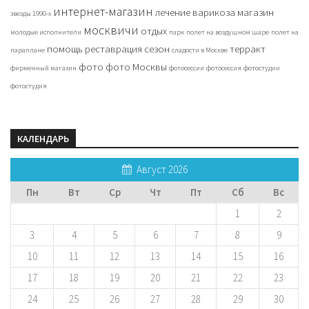
интернет-магазин
лечение варикоза
магазин
звезды 1990-х
москвичи
отдых
молодые исполнители
парк
полет на воздушном шаре
полет на
помощь
реставрация
сезон
терракт
параплане
сладости в Москве
фото
фото Москвы
фирменный магазин
фотосессии
фотосессия
фотостудии
фотостудия
КАЛЕНДАРЬ
Август 2026
Пн
Вт
Ср
Чт
Пт
Сб
Вс
1
2
3
4
5
6
7
8
9
10
11
12
13
14
15
16
17
18
19
20
21
22
23
24
25
26
27
28
29
30