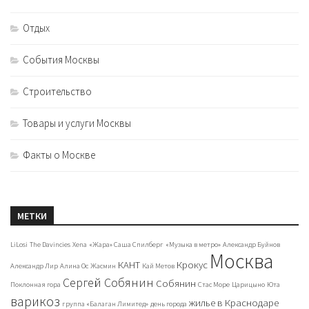
Отдых
События Москвы
Строительство
Товары и услуги Москвы
Факты о Москве
МЕТКИ
LiLosi
The Davincies
Xena
«Жара» Саша Спилберг
«Музыка в метро»
Александр Буйнов
Москва
КАНТ
Крокус
Александр Лир
Алина Ос
Жасмин
Кай Метов
Сергей Собянин
Собянин
Поклонная гора
Стас Море
Царицыно
Юта
варикоз
жилье в Краснодаре
группа «Балаган Лимитед»
день города