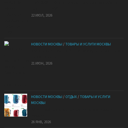
НМУ 2026 — Как по новым правилам разработать
план при НМУ?
22 ИЮЛ, 2026
НОВОСТИ МОСКВЫ
/
ТОВАРЫ И УСЛУГИ МОСКВЫ
Квартиры от застройщика: как купить без рисков
и сэкономить
21 ИЮН, 2026
НОВОСТИ МОСКВЫ
/
ОТДЫХ
/
ТОВАРЫ И УСЛУГИ
МОСКВЫ
КАНТ: Всё для спорта и активного отдыха в
России
26 ЯНВ, 2026