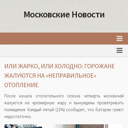
Московские Новости
Главная
Новости Москвы
ИЛИ ЖАРКО, ИЛИ ХОЛОДНО: ГОРОЖАНЕ
События Москвы
ЖАЛУЮТСЯ НА «НЕПРАВИЛЬНОЕ»
Интересные места Москвы
ОТОПЛЕНИЕ
Факты о Москве
После начала отопительного сезона четверть москвичей
Москва
жалуются на чрезмерную жару и вынуждены проветривать
помещения. Каждый пятый (21%) сообщает, что батареи греют
Товары и услуги Москвы
недостаточно.