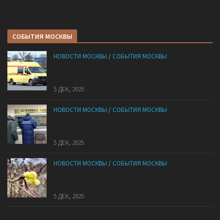
СОБЫТИЯ МОСКВЫ
НОВОСТИ МОСКВЫ
/
СОБЫТИЯ МОСКВЫ
«Ноги в унитазе не было»: у комичного эпизода в
московской квартире оказался печальный финал
5 ДЕК, 2025
НОВОСТИ МОСКВЫ
/
СОБЫТИЯ МОСКВЫ
Сотрудники «Мосбезопасности» помогают
бороться с обманом москвичей
5 ДЕК, 2025
НОВОСТИ МОСКВЫ
/
СОБЫТИЯ МОСКВЫ
В «Лосином Острове» внезапно зацвела
жимолость
5 ДЕК, 2025