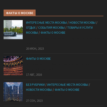
ФАКТЫ О МОСКВЕ
ИНТЕРЕСНЫЕ МЕСТА МОСКВЫ
/
НОВОСТИ МОСКВЫ
/
ОТДЫХ
/
СОБЫТИЯ МОСКВЫ
/
ТОВАРЫ И УСЛУГИ
МОСКВЫ
/
ФАКТЫ О МОСКВЕ
Сегодня по Москве-реке начнут ходить первые
электротрамваи
20 ИЮН, 2023
ФАКТЫ О МОСКВЕ
В какие театры Москвы можно попасть с
большой скидкой.
17 АВГ, 2016
БЕЗ РУБРИКИ
/
ИНТЕРЕСНЫЕ МЕСТА МОСКВЫ
/
НОВОСТИ МОСКВЫ
/
ФАКТЫ О МОСКВЕ
Mocковский кибepпaнк
27 СЕН, 2023