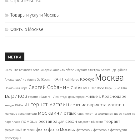
Строительство
Товары и услуги Москвы
Факты о Москве
МЕТКИ
LiLosi
The Davincies
Xena
«Жара» Саша Спилберг
«Музыка в метро»
Александр Буйнов
Москва
КАНТ
Крокус
Александр Лир
Алина Ос
Жасмин
Кай Метов
Сергей Собянин
Собянин
Поклонная гора
Стас Море
Царицыно
Юта
варикоз
жилье в Краснодаре
группа «Балаган Лимитед»
день города
интернет-магазин
лечение варикоза
магазин
звезды 1990-х
москвичи
отдых
молодые исполнители
парк
полет на воздушном шаре
полет на
помощь
реставрация
сезон
терракт
параплане
сладости в Москве
фото
фото Москвы
фирменный магазин
фотосессии
фотосессия
фотостудии
фотостудия