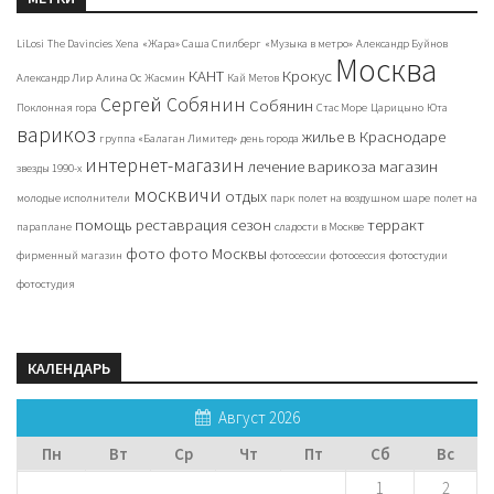
LiLosi
The Davincies
Xena
«Жара» Саша Спилберг
«Музыка в метро»
Александр Буйнов
Москва
КАНТ
Крокус
Александр Лир
Алина Ос
Жасмин
Кай Метов
Сергей Собянин
Собянин
Поклонная гора
Стас Море
Царицыно
Юта
варикоз
жилье в Краснодаре
группа «Балаган Лимитед»
день города
интернет-магазин
лечение варикоза
магазин
звезды 1990-х
москвичи
отдых
молодые исполнители
парк
полет на воздушном шаре
полет на
помощь
реставрация
сезон
терракт
параплане
сладости в Москве
фото
фото Москвы
фирменный магазин
фотосессии
фотосессия
фотостудии
фотостудия
КАЛЕНДАРЬ
Август 2026
Пн
Вт
Ср
Чт
Пт
Сб
Вс
1
2