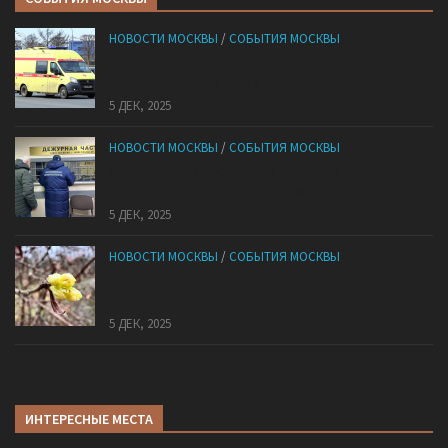
НОВОСТИ МОСКВЫ
/
СОБЫТИЯ МОСКВЫ
«Ноги в унитазе не было»: у комичного эпизода в
московской квартире оказался печальный финал
5 ДЕК, 2025
НОВОСТИ МОСКВЫ
/
СОБЫТИЯ МОСКВЫ
Сотрудники «Мосбезопасности» помогают
бороться с обманом москвичей
5 ДЕК, 2025
НОВОСТИ МОСКВЫ
/
СОБЫТИЯ МОСКВЫ
В «Лосином Острове» внезапно зацвела
жимолость
5 ДЕК, 2025
ИНТЕРЕСНЫЕ МЕСТА