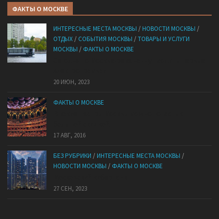
ФАКТЫ О МОСКВЕ
ИНТЕРЕСНЫЕ МЕСТА МОСКВЫ
/
НОВОСТИ МОСКВЫ
/
ОТДЫХ
/
СОБЫТИЯ МОСКВЫ
/
ТОВАРЫ И УСЛУГИ
МОСКВЫ
/
ФАКТЫ О МОСКВЕ
Сегодня по Москве-реке начнут ходить первые
электротрамваи
20 ИЮН, 2023
ФАКТЫ О МОСКВЕ
В какие театры Москвы можно попасть с
большой скидкой.
17 АВГ, 2016
БЕЗ РУБРИКИ
/
ИНТЕРЕСНЫЕ МЕСТА МОСКВЫ
/
НОВОСТИ МОСКВЫ
/
ФАКТЫ О МОСКВЕ
Mocковский кибepпaнк
27 СЕН, 2023