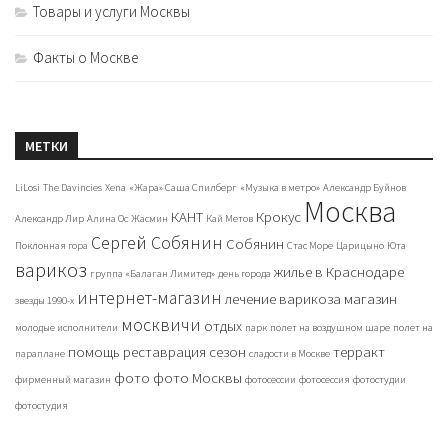
Товары и услуги Москвы
Факты о Москве
МЕТКИ
LiLosi
The Davincies
Xena
«Жара» Саша Спилберг
«Музыка в метро»
Александр Буйнов
Москва
КАНТ
Крокус
Александр Лир
Алина Ос
Жасмин
Кай Метов
Сергей Собянин
Собянин
Поклонная гора
Стас Море
Царицыно
Юта
варикоз
жилье в Краснодаре
группа «Балаган Лимитед»
день города
интернет-магазин
лечение варикоза
магазин
звезды 1990-х
москвичи
отдых
молодые исполнители
парк
полет на воздушном шаре
полет на
помощь
реставрация
сезон
терракт
параплане
сладости в Москве
фото
фото Москвы
фирменный магазин
фотосессии
фотосессия
фотостудии
фотостудия