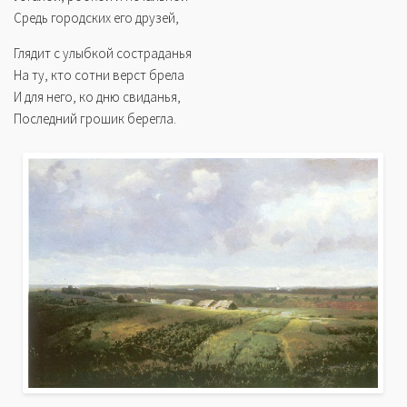
Средь городских его друзей,
Глядит с улыбкой состраданья
На ту, кто сотни верст брела
И для него, ко дню свиданья,
Последний грошик берегла.