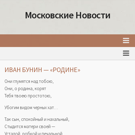
Московские Новости
Главная
Новости Москвы
ИВАН БУНИН — «РОДИНЕ»
События Москвы
Они глумятся над тобою,
Интересные места Москвы
Они, о родина, корят
Тебя твоею простотою,
Факты о Москве
Убогим видом черных хат…
Москва
Товары и услуги Москвы
Так сын, спокойный и нахальный,
Стыдится матери своей —
Усталой, робкой и печальной