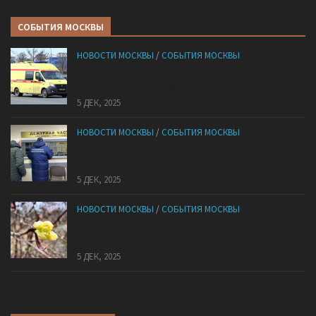
СОБЫТИЯ МОСКВЫ
НОВОСТИ МОСКВЫ
/
СОБЫТИЯ МОСКВЫ
«Ноги в унитазе не было»: у комичного эпизода в
московской квартире оказался печальный финал
5 ДЕК, 2025
НОВОСТИ МОСКВЫ
/
СОБЫТИЯ МОСКВЫ
Сотрудники «Мосбезопасности» помогают
бороться с обманом москвичей
5 ДЕК, 2025
НОВОСТИ МОСКВЫ
/
СОБЫТИЯ МОСКВЫ
В «Лосином Острове» внезапно зацвела
жимолость
5 ДЕК, 2025