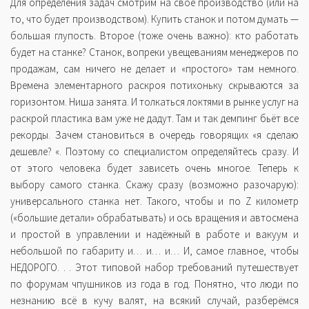
Для определения задач смотрим на своё производство (или на
то, что будет производством). Купить станок и потом думать —
большая глупость. Второе (тоже очень важно): кто работать
будет на станке? Станок, вопреки увещеваниям менеджеров по
продажам, сам ничего не делает и «простого» там немного.
Времена элементарного раскроя потихоньку скрываются за
горизонтом. Ниша занята. И толкаться локтями в рынке услуг на
раскрой пластика вам уже не дадут. Там и так демпинг бьёт все
рекорды. Зачем становиться в очередь говорящих «я сделаю
дешевле? «. Поэтому со специалистом определяйтесь сразу. И
от этого человека будет зависеть очень многое. Теперь к
выбору самого станка. Скажу сразу (возможно разочарую):
универсального станка нет. Такого, чтобы и по Z километр
(«большие детали» обрабатывать) и ось вращения и автосмена
и простой в управлении и надёжный в работе и вакуум и
небольшой по габариту и… и… и… И, самое главное, чтобы
НЕДОРОГО. . . Этот типовой набор требований путешествует
по форумам чпушников из года в год. Понятно, что люди по
незнанию всё в кучу валят, на всякий случай, разберёмся