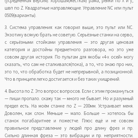
(усреднённая версия): хорошая(жесткая) рама, рейки по Х и у,
швп по Z. Квадратные направляющие. Управление NC или пульт
0509(варианты).
3. Система управления: как говорил выше, это пульт или NC.
Экзотику всякую брать не советую. Серьёзные станки на серво,
с серьёзными стойками управления — это другая ценовая
категория и достойны предметного разговора, но это уже
совсем другая история. По пультам для якобы «4-х осей» могу
сказать, что сам не сталкивался(пока), а то, что знаю про них,
это то, что обработка будет не непрерывной, а позиционной.
Что в принципе легко достигается и без таких ухищрений.
4. Высота по Z. Это вопрос вопросов. Если с этим промахнуться
— пиши пропало. скажу так — много не бывает. Но и разумный
предел есть. На моём станке по Z — 200мм. Устраивает меня.
Доволен, как слон. Меньше — мало. Больше — хотелось бы
станок погабаритнее и пожестче. Плюс ещё и не совсем
правильное представление у людей про длину фрез и пр.
Сильно длинная фреза — это вибрации и пр. неприятности.