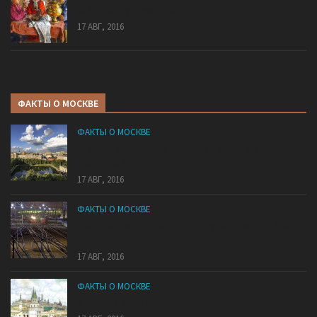
Забытые русские сласти
17 АВГ, 2016
ФАКТЫ О МОСКВЕ
ФАКТЫ О МОСКВЕ
В какой районе Москвы самые дорогие
квартиры?
17 АВГ, 2016
ФАКТЫ О МОСКВЕ
Расстояние от Москвы до других городов России
и СНГ
17 АВГ, 2016
ФАКТЫ О МОСКВЕ
7 холмов Москвы