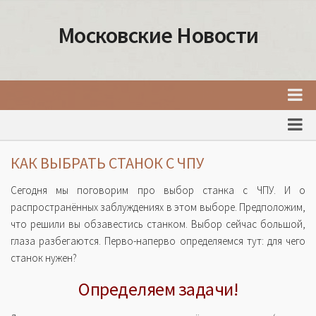
Московские Новости
Главная
Новости Москвы
КАК ВЫБРАТЬ СТАНОК С ЧПУ
События Москвы
Сегодня мы поговорим про выбор станка с ЧПУ. И о
Интересные места Москвы
распространённых заблуждениях в этом выборе. Предположим,
что решили вы обзавестись станком. Выбор сейчас большой,
Факты о Москве
глаза разбегаются. Перво-наперво определяемся тут: для чего
Москва
станок нужен?
Товары и услуги Москвы
Определяем задачи!