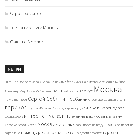
Строительство
Товары и услуги Москвы
Факты о Москве
МЕТКИ
LiLosi
The Davincies
Xena
«Жара» Саша Спилберг
«Музыка в метро»
Александр Буйнов
Москва
КАНТ
Крокус
Александр Лир
Алина Ос
Жасмин
Кай Метов
Сергей Собянин
Собянин
Поклонная гора
Стас Море
Царицыно
Юта
варикоз
жилье в Краснодаре
группа «Балаган Лимитед»
день города
интернет-магазин
лечение варикоза
магазин
звезды 1990-х
москвичи
отдых
молодые исполнители
парк
полет на воздушном шаре
полет на
помощь
реставрация
сезон
терракт
параплане
сладости в Москве