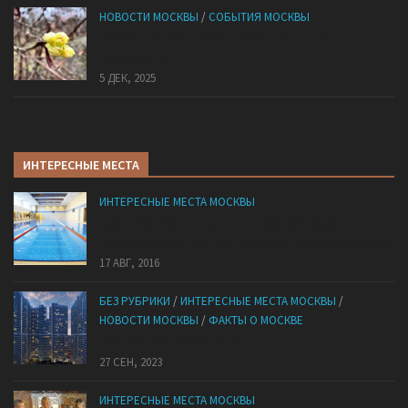
НОВОСТИ МОСКВЫ
/
СОБЫТИЯ МОСКВЫ
В «Лосином Острове» внезапно зацвела
жимолость
5 ДЕК, 2025
ИНТЕРЕСНЫЕ МЕСТА
ИНТЕРЕСНЫЕ МЕСТА МОСКВЫ
Где в Москве поплавать в морской воде —
подборка для тех, кто не успел доехать до моря
17 АВГ, 2016
БЕЗ РУБРИКИ
/
ИНТЕРЕСНЫЕ МЕСТА МОСКВЫ
/
НОВОСТИ МОСКВЫ
/
ФАКТЫ О МОСКВЕ
Mocковский кибepпaнк
27 СЕН, 2023
ИНТЕРЕСНЫЕ МЕСТА МОСКВЫ