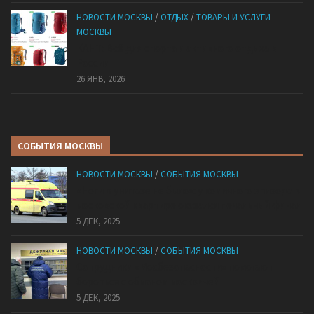
НОВОСТИ МОСКВЫ
/
ОТДЫХ
/
ТОВАРЫ И УСЛУГИ
МОСКВЫ
КАНТ: Всё для спорта и активного отдыха в
России
26 ЯНВ, 2026
СОБЫТИЯ МОСКВЫ
НОВОСТИ МОСКВЫ
/
СОБЫТИЯ МОСКВЫ
«Ноги в унитазе не было»: у комичного эпизода в
московской квартире оказался печальный финал
5 ДЕК, 2025
НОВОСТИ МОСКВЫ
/
СОБЫТИЯ МОСКВЫ
Сотрудники «Мосбезопасности» помогают
бороться с обманом москвичей
5 ДЕК, 2025