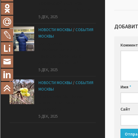
московской квартире
оказался печальный финал
5 ДЕК, 2025
ДОБАВИТ
НОВОСТИ МОСКВЫ
/
СОБЫТИЯ
МОСКВЫ
Сотрудники
Коммент
«Мосбезопасности»
помогают бороться с
обманом москвичей
5 ДЕК, 2025
НОВОСТИ МОСКВЫ
/
СОБЫТИЯ
Имя
*
МОСКВЫ
В «Лосином Острове»
внезапно зацвела
жимолость
Сайт
5 ДЕК, 2025