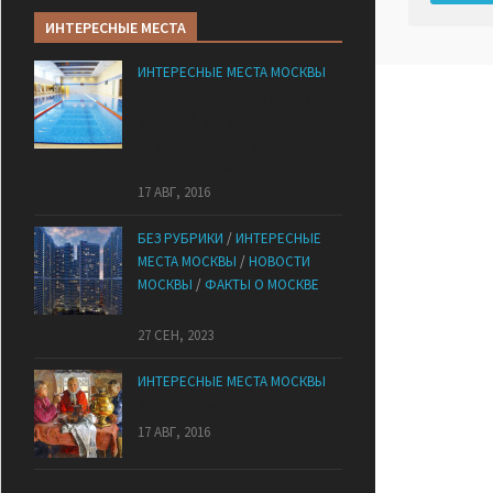
ИНТЕРЕСНЫЕ МЕСТА
ИНТЕРЕСНЫЕ МЕСТА МОСКВЫ
Где в Москве поплавать в
морской воде — подборка
для тех, кто не успел
доехать до моря
17 АВГ, 2016
БЕЗ РУБРИКИ
/
ИНТЕРЕСНЫЕ
МЕСТА МОСКВЫ
/
НОВОСТИ
МОСКВЫ
/
ФАКТЫ О МОСКВЕ
Mocковский кибepпaнк
27 СЕН, 2023
ИНТЕРЕСНЫЕ МЕСТА МОСКВЫ
Забытые русские сласти
17 АВГ, 2016