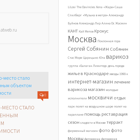
LiLosi
The Davincies
Xena
«Жара» Саша
Спилберг
«Музыка в метро»
Александр
Буйнов
Александр Лир
Алина Ос
Жасмин
datweb.ru
КАНТ
Крокус
Кай Метов
Москва
Поклонная гора
Сергей Собянин
Собянин
варикоз
Стас Море
Царицыно
Юта
группа «Балаган Лимитед»
день города
жилье в Краснодаре
звезды 1990-х
интернет-магазин
лечение
варикоза
магазин
молодые
0
москвичи
отдых
исполнители
МЕСТО СТАЛО
парк
полет на воздушном шаре
полет на
помощь
реставрация
ЕННЫМ
параплане
сезон
терракт
ОМ
сладости в Москве
фото
фото
ИМОСТИ
фирменный магазин
Москвы
фотосессии
фотосессия