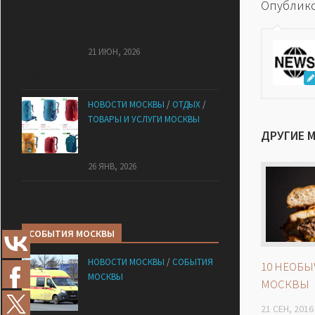
Опублико
Квартиры от застройщика:
как купить без рисков и
сэкономить
21 ИЮН, 2026
НОВОСТИ МОСКВЫ
/
ОТДЫХ
/
ТОВАРЫ И УСЛУГИ МОСКВЫ
ДРУГИЕ 
КАНТ: Всё для спорта и
активного отдыха в России
26 ЯНВ, 2026
СОБЫТИЯ МОСКВЫ
НОВОСТИ МОСКВЫ
/
СОБЫТИЯ
10 НЕОБЫ
МОСКВЫ
МОСКВЫ
«Ноги в унитазе не было»: у
комичного эпизода в
21 СЕН, 2016