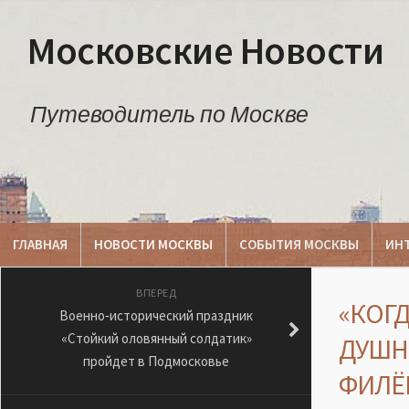
Московские Новости
Путеводитель по Москве
ГЛАВНАЯ
НОВОСТИ МОСКВЫ
СОБЫТИЯ МОСКВЫ
ИН
ВПЕРЕД
«КОГД
Военно‑исторический праздник
«Стойкий оловянный солдатик»
ДУШН
пройдет в Подмосковье
ФИЛЁ