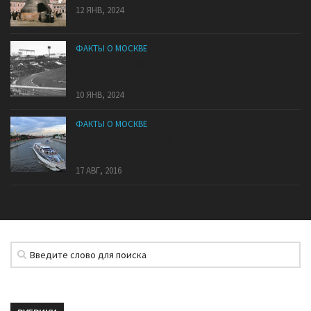
12 ЯНВ, 2024
ФАКТЫ О МОСКВЕ
17 августа 1928 года в Москве открыли стадион
«Динамо»
10 ЯНВ, 2024
ФАКТЫ О МОСКВЕ
Водный путь от ЗИЛа до «Китай-города» займет
не более 20 минут
17 АВГ, 2016