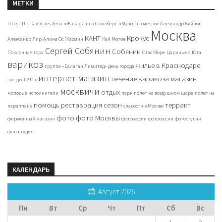
МЕТКИ
LiLosi
The Davincies
Xena
«Жара» Саша Спилберг
«Музыка в метро»
Александр Буйнов
Москва
КАНТ
Крокус
Александр Лир
Алина Ос
Жасмин
Кай Метов
Сергей Собянин
Собянин
Поклонная гора
Стас Море
Царицыно
Юта
варикоз
жилье в Краснодаре
группа «Балаган Лимитед»
день города
интернет-магазин
лечение варикоза
магазин
звезды 1990-х
москвичи
отдых
молодые исполнители
парк
полет на воздушном шаре
полет на
помощь
реставрация
сезон
терракт
параплане
сладости в Москве
фото
фото Москвы
фирменный магазин
фотосессии
фотосессия
фотостудии
фотостудия
КАЛЕНДАРЬ
Август 2026
Пн
Вт
Ср
Чт
Пт
Сб
Вс