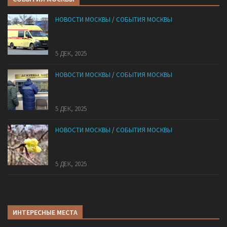
НОВОСТИ МОСКВЫ
/
СОБЫТИЯ МОСКВЫ
«Ноги в унитазе не было»: у комичного эпизода в
московской квартире оказался печальный финал
5 ДЕК, 2025
НОВОСТИ МОСКВЫ
/
СОБЫТИЯ МОСКВЫ
Сотрудники «Мосбезопасности» помогают
бороться с обманом москвичей
5 ДЕК, 2025
НОВОСТИ МОСКВЫ
/
СОБЫТИЯ МОСКВЫ
В «Лосином Острове» внезапно зацвела
жимолость
5 ДЕК, 2025
ИНТЕРЕСНЫЕ МЕСТА