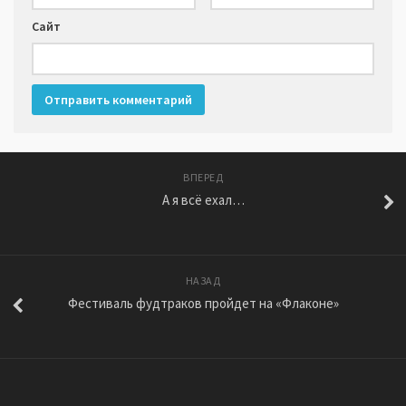
Сайт
ВПЕРЕД
А я всё ехал…
НАЗАД
Фестиваль фудтраков пройдет на «Флаконе»