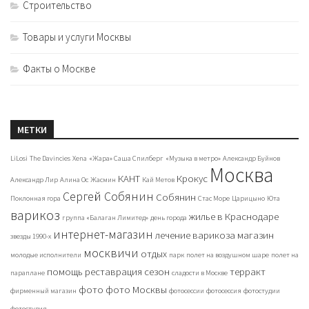
Строительство
Товары и услуги Москвы
Факты о Москве
МЕТКИ
LiLosi
The Davincies
Xena
«Жара» Саша Спилберг
«Музыка в метро»
Александр Буйнов
Москва
КАНТ
Крокус
Александр Лир
Алина Ос
Жасмин
Кай Метов
Сергей Собянин
Собянин
Поклонная гора
Стас Море
Царицыно
Юта
варикоз
жилье в Краснодаре
группа «Балаган Лимитед»
день города
интернет-магазин
лечение варикоза
магазин
звезды 1990-х
москвичи
отдых
молодые исполнители
парк
полет на воздушном шаре
полет на
помощь
реставрация
сезон
терракт
параплане
сладости в Москве
фото
фото Москвы
фирменный магазин
фотосессии
фотосессия
фотостудии
фотостудия