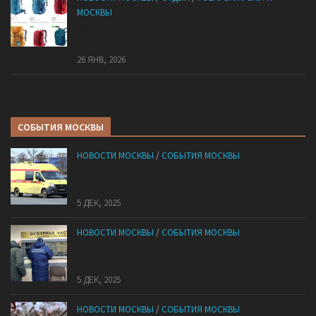
МОСКВЫ
КАНТ: Всё для спорта и активного отдыха в
России
26 ЯНВ, 2026
СОБЫТИЯ МОСКВЫ
НОВОСТИ МОСКВЫ
/
СОБЫТИЯ МОСКВЫ
«Ноги в унитазе не было»: у комичного эпизода в
московской квартире оказался печальный финал
5 ДЕК, 2025
НОВОСТИ МОСКВЫ
/
СОБЫТИЯ МОСКВЫ
Сотрудники «Мосбезопасности» помогают
бороться с обманом москвичей
5 ДЕК, 2025
НОВОСТИ МОСКВЫ
/
СОБЫТИЯ МОСКВЫ