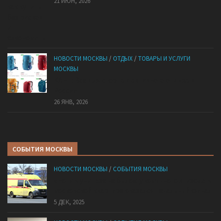
21 ИЮН, 2026
НОВОСТИ МОСКВЫ
/
ОТДЫХ
/
ТОВАРЫ И УСЛУГИ
МОСКВЫ
КАНТ: Всё для спорта и активного отдыха в
России
26 ЯНВ, 2026
СОБЫТИЯ МОСКВЫ
НОВОСТИ МОСКВЫ
/
СОБЫТИЯ МОСКВЫ
«Ноги в унитазе не было»: у комичного эпизода в
московской квартире оказался печальный финал
5 ДЕК, 2025