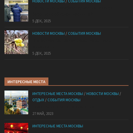
НОВОСТИ МОСКВЫ
/
СОБЫТИЯ МОСКВЫ
Сотрудники «Мосбезопасности» помогают
бороться с обманом москвичей
5 ДЕК, 2025
НОВОСТИ МОСКВЫ
/
СОБЫТИЯ МОСКВЫ
В «Лосином Острове» внезапно зацвела
жимолость
5 ДЕК, 2025
ИНТЕРЕСНЫЕ МЕСТА
ИНТЕРЕСНЫЕ МЕСТА МОСКВЫ
/
НОВОСТИ МОСКВЫ
/
ОТДЫХ
/
СОБЫТИЯ МОСКВЫ
Поездки из города на выходные!
27 МАЙ, 2023
ИНТЕРЕСНЫЕ МЕСТА МОСКВЫ
10 ресторанов Москвы с уникальными кухнями