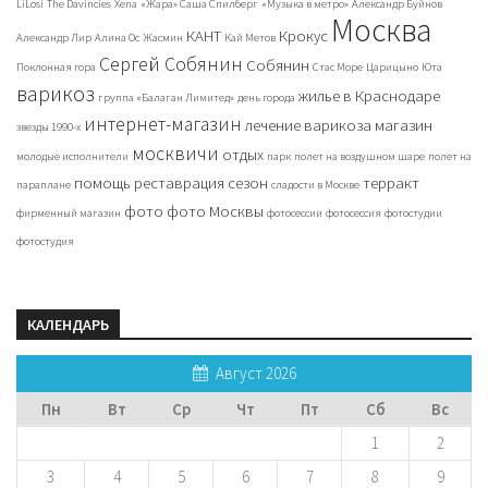
LiLosi
The Davincies
Xena
«Жара» Саша Спилберг
«Музыка в метро»
Александр Буйнов
Москва
КАНТ
Крокус
Александр Лир
Алина Ос
Жасмин
Кай Метов
Сергей Собянин
Собянин
Поклонная гора
Стас Море
Царицыно
Юта
варикоз
жилье в Краснодаре
группа «Балаган Лимитед»
день города
интернет-магазин
лечение варикоза
магазин
звезды 1990-х
москвичи
отдых
молодые исполнители
парк
полет на воздушном шаре
полет на
помощь
реставрация
сезон
терракт
параплане
сладости в Москве
фото
фото Москвы
фирменный магазин
фотосессии
фотосессия
фотостудии
фотостудия
КАЛЕНДАРЬ
Август 2026
Пн
Вт
Ср
Чт
Пт
Сб
Вс
1
2
3
4
5
6
7
8
9