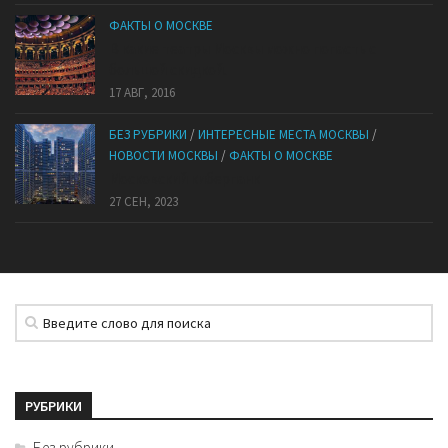
ФАКТЫ О МОСКВЕ
В какие театры Москвы можно попасть с
большой скидкой.
17 АВГ, 2016
БЕЗ РУБРИКИ
/
ИНТЕРЕСНЫЕ МЕСТА МОСКВЫ
/
НОВОСТИ МОСКВЫ
/
ФАКТЫ О МОСКВЕ
Mocковский кибepпaнк
27 СЕН, 2023
РУБРИКИ
Без рубрики