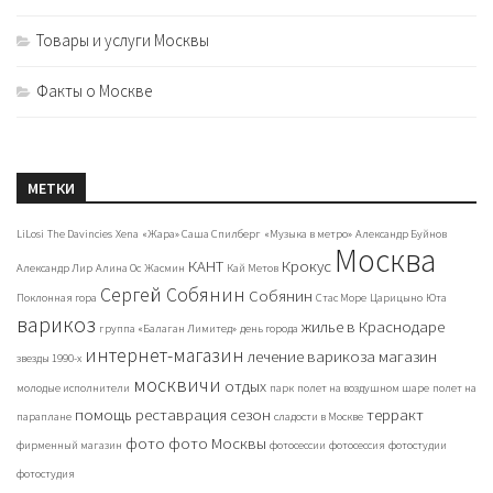
Товары и услуги Москвы
Факты о Москве
МЕТКИ
LiLosi
The Davincies
Xena
«Жара» Саша Спилберг
«Музыка в метро»
Александр Буйнов
Москва
КАНТ
Крокус
Александр Лир
Алина Ос
Жасмин
Кай Метов
Сергей Собянин
Собянин
Поклонная гора
Стас Море
Царицыно
Юта
варикоз
жилье в Краснодаре
группа «Балаган Лимитед»
день города
интернет-магазин
лечение варикоза
магазин
звезды 1990-х
москвичи
отдых
молодые исполнители
парк
полет на воздушном шаре
полет на
помощь
реставрация
сезон
терракт
параплане
сладости в Москве
фото
фото Москвы
фирменный магазин
фотосессии
фотосессия
фотостудии
фотостудия