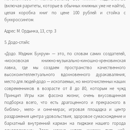
(включая раритеты, которые в обычных книжных уже не найти),
целая коробка книг по цене 100 рублей и стойка с
буккроссингом.
Адрес: М. Ордынка, 13, стр. 3
5. Додо-спэйс
«Додо. Мэджик Букрум» — это, по словам самих создателей,
«московская книжно-музыкально-киношно-хреновинская
лавка, где мы создаем пространство качественного
высокоинтеллектуального вдохновенного дуракаваляния;
место для людей-додо — ископаемых, но многочисленных наших
современников в возрасте от 8 до 80, которым не чужд
Принцип Игры как фасона жизни; очень вкусовщинная
подборка всего, что есть драгоценного и прекрасного в
библио-, мело- и сине-мирах; игровая площадка и центр
раздражения центра удовольствия; здоровое сумасхождение и
бархатный внутренний карман на пиджаке нашего города