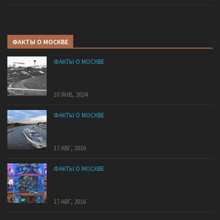
ФАКТЫ О МОСКВЕ
ФАКТЫ О МОСКВЕ
17 августа 1928 года в Москве открыли стадион
«Динамо»
10 ЯНВ, 2024
ФАКТЫ О МОСКВЕ
Водный путь от ЗИЛа до «Китай-города» займет
не более 20 минут
17 АВГ, 2016
ФАКТЫ О МОСКВЕ
Самый высокий в мире аквариум находится в
Москве
17 АВГ, 2016