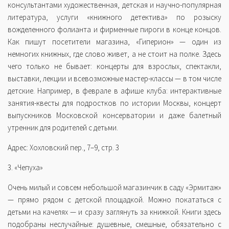
консультантами художественная, детская и научно-популярная
литература, услуги «книжного детектива» по розыску
вожделенного фолианта и фирменные пироги в конце концов.
Как пишут посетители магазина, «Гиперион» — один из
немногих книжных, где слово живет, а не стоит на полке. Здесь
чего только не бывает: концерты для взрослых, спектакли,
выставки, лекции и всевозможные мастер-классы — в том числе
детские. Например, в феврале в афише клуба: интерактивные
занятия-квесты для подростков по истории Москвы, концерт
выпускников Московской консерватории и даже балетный
утренник для родителей с детьми.
Адрес: Хохловский пер., 7–9, стр. 3
3. «Чепуха»
Очень милый и совсем небольшой магазинчик в саду «Эрмитаж»
— прямо рядом с детской площадкой. Можно покататься с
детьми на качелях — и сразу заглянуть за книжкой. Книги здесь
подобраны неслучайные: душевные, смешные, обязательно с