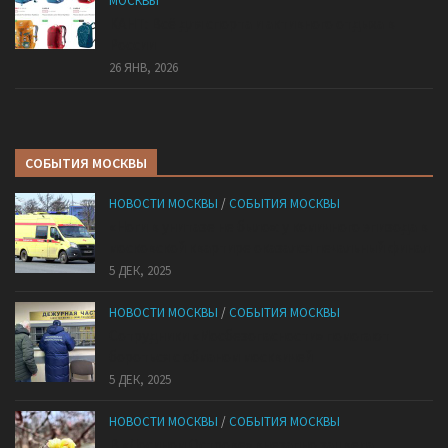
МОСКВЫ
КАНТ: Всё для спорта и активного отдыха в
России
26 ЯНВ, 2026
СОБЫТИЯ МОСКВЫ
НОВОСТИ МОСКВЫ
/
СОБЫТИЯ МОСКВЫ
«Ноги в унитазе не было»: у комичного эпизода в
московской квартире оказался печальный финал
5 ДЕК, 2025
НОВОСТИ МОСКВЫ
/
СОБЫТИЯ МОСКВЫ
Сотрудники «Мосбезопасности» помогают
бороться с обманом москвичей
5 ДЕК, 2025
НОВОСТИ МОСКВЫ
/
СОБЫТИЯ МОСКВЫ
В «Лосином Острове» внезапно зацвела