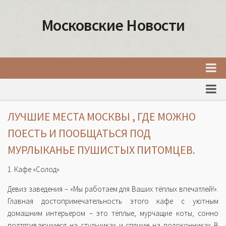
Московские Новости
Главная
Новости Москвы
ЛУЧШИЕ МЕСТА МОСКВЫ , ГДЕ МОЖНО
События Москвы
ПОЕСТЬ И ПООБЩАТЬСЯ ПОД
Интересные места Москвы
МУРЛЫКАНЬЕ ПУШИСТЫХ ПИТОМЦЕВ.
Факты о Москве
1. Кафе «Солод»
Москва
Девиз заведения – «Мы работаем для Ваших тёплых впечатлей!».
Товары и услуги Москвы
Главная достопримечательность этого кафе с уютным
домашним интерьером – это тёплые, мурчащие коты, сонно
подтягивающиеся на стульчиках и спящие на подоконниках В