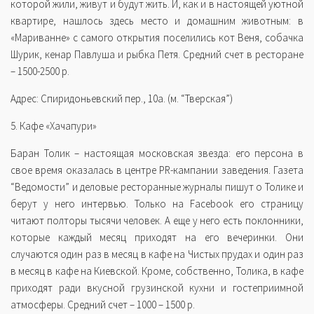
которой жили, живут и будут жить. И, как и в настоящей уютной
квартире, нашлось здесь место и домашним животным: в
«Мариванне» с самого открытия поселились кот Веня, собачка
Шурик, кенар Павлуша и рыбка Петя. Средний счет в ресторане
– 1500-2500 р.
Адрес: Спиридоньевский пер., 10а. (м. “Тверская”)
5. Кафе «Хачапури»
Баран Толик – настоящая московская звезда: его персона в
свое время оказалась в центре PR-кампании заведения. Газета
“Ведомости” и деловые ресторанные журналы пишут о Толике и
берут у него интервью. Только на Facebook его страницу
читают полторы тысячи человек. А еще у него есть поклонники,
которые каждый месяц приходят на его вечеринки. Они
случаются один раз в месяц в кафе на Чистых прудах и один раз
в месяц в кафе на Киевской. Кроме, собственно, Толика, в кафе
приходят ради вкусной грузинской кухни и гостеприимной
атмосферы. Средний счет – 1000 – 1500 р.