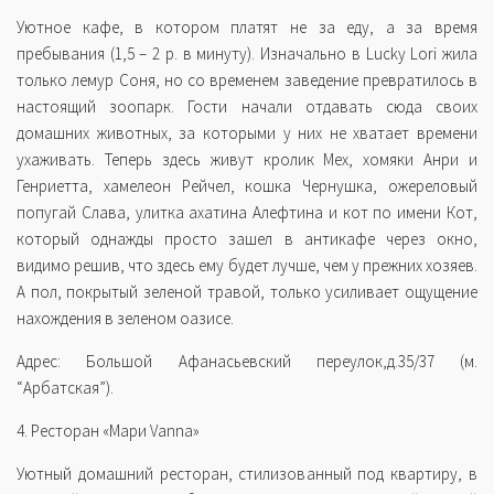
Уютное кафе, в котором платят не за еду, а за время
пребывания (1,5 – 2 р. в минуту). Изначально в Lucky Lori жила
только лемур Соня, но со временем заведение превратилось в
настоящий зоопарк. Гости начали отдавать сюда своих
домашних животных, за которыми у них не хватает времени
ухаживать. Теперь здесь живут кролик Мех, хомяки Анри и
Генриетта, хамелеон Рейчел, кошка Чернушка, ожереловый
попугай Слава, улитка ахатина Алефтина и кот по имени Кот,
который однажды просто зашел в антикафе через окно,
видимо решив, что здесь ему будет лучше, чем у прежних хозяев.
А пол, покрытый зеленой травой, только усиливает ощущение
нахождения в зеленом оазисе.
Адрес: Большой Афанасьевский переулок,д.35/37 (м.
“Арбатская”).
4. Ресторан «Мари Vanna»
Уютный домашний ресторан, стилизованный под квартиру, в