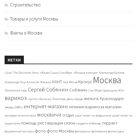
Строительство
Товары и услуги Москвы
Факты о Москве
МЕТКИ
LiLosi
The Davincies
Xena
«Жара» Саша Спилберг
«Музыка в метро»
Александр Буйнов
Москва
КАНТ
Крокус
Александр Лир
Алина Ос
Жасмин
Кай Метов
Сергей Собянин
Собянин
Поклонная гора
Стас Море
Царицыно
Юта
варикоз
жилье в Краснодаре
группа «Балаган Лимитед»
день города
интернет-магазин
лечение варикоза
магазин
звезды 1990-х
москвичи
отдых
молодые исполнители
парк
полет на воздушном шаре
полет на
помощь
реставрация
сезон
терракт
параплане
сладости в Москве
фото
фото Москвы
фирменный магазин
фотосессии
фотосессия
фотостудии