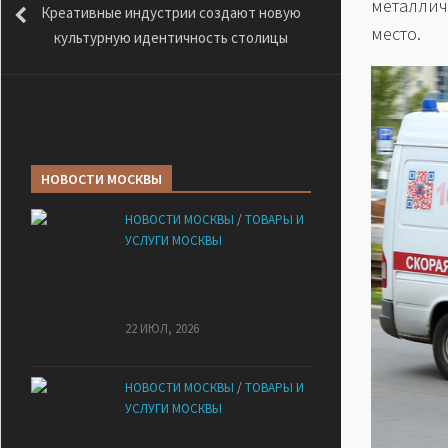
металли
Креативные индустрии создают новую
место.
культурную идентичность столицы
НОВОСТИ МОСКВЫ
НОВОСТИ МОСКВЫ
/
ТОВАРЫ И
УСЛУГИ МОСКВЫ
НМУ 2026 — Как по новым
правилам разработать план
при НМУ?
22 ИЮЛ, 2026
НОВОСТИ МОСКВЫ
/
ТОВАРЫ И
УСЛУГИ МОСКВЫ
Квартиры от застройщика: