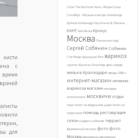
LiLosi
The Davincies
Xena
«Жара» Саша
Спилберг
«Музыка в метро»
Александр
Буйнов
Александр Лир
Алина Ос
Жасмин
КАНТ
Крокус
Кай Метов
Москва
Поклонная гора
Сергей Собянин
Собянин
варикоз
 кисти
Стас Море
Царицыно
Юта
чина с
группа «Балаган Лимитед»
день города
жилье в Краснодаре
звезды 1990-х
 время
интернет-магазин
лечение
 врачей
варикоза
магазин
молодые
москвичи
отдых
исполнители
иалисты
парк
полет на воздушном шаре
полет на
помощь
реставрация
параплане
новили
сезон
терракт
сладости в Москве
терии,
фото
фото
фирменный магазин
вы для
Москвы
фотосессии
фотосессия