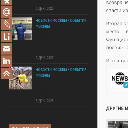
возвраще
оказался печальный финал
5 ДЕК, 2025
спасти и
НОВОСТИ МОСКВЫ
/
СОБЫТИЯ
Вторая о
МОСКВЫ
место 
Сотрудники
Функцион
«Мосбезопасности»
помогают бороться с
подвижно
обманом москвичей
5 ДЕК, 2025
Источник
НОВОСТИ МОСКВЫ
/
СОБЫТИЯ
МОСКВЫ
В «Лосином Острове»
внезапно зацвела
жимолость
5 ДЕК, 2025
ДРУГИЕ 