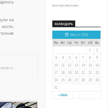
удалось
фотостудии
фотостудия
нули на
КАЛЕНДАРЬ
кисти.
полная
Август 2026
Пн
Вт
Ср
Чт
Пт
Сб
Вс
1
2
3
4
5
6
7
8
9
10
11
12
13
14
15
16
datweb.ru
17
18
19
20
21
22
23
24
25
26
27
28
29
30
31
« Июл