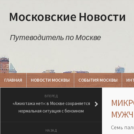
Московские Новости
Путеводитель по Москве
ГЛАВНАЯ
НОВОСТИ МОСКВЫ
СОБЫТИЯ МОСКВЫ
ИН
ВПЕРЕД
МИКР
«Ажиотажа нет»: в Москве сохраняется
нормальная ситуация с бензином
МУЖЧ
Семь пал
НАЗАД