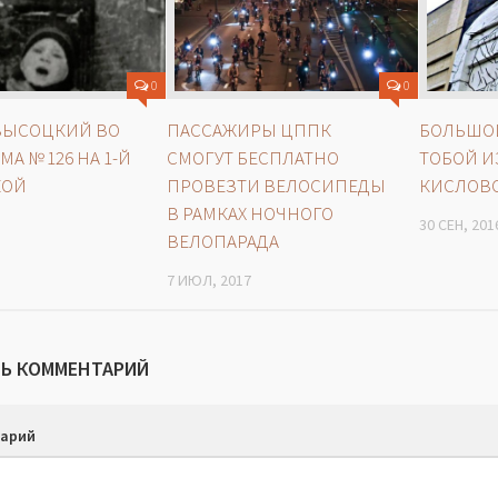
0
0
ВЫСОЦКИЙ ВО
ПАССАЖИРЫ ЦППК
БОЛЬШОЙ
А № 126 НА 1-Й
СМОГУТ БЕСПЛАТНО
ТОБОЙ И
КОЙ
ПРОВЕЗТИ ВЕЛОСИПЕДЫ
КИСЛОВС
В РАМКАХ НОЧНОГО
30 СЕН, 201
ВЕЛОПАРАДА
7 ИЮЛ, 2017
Ь КОММЕНТАРИЙ
арий