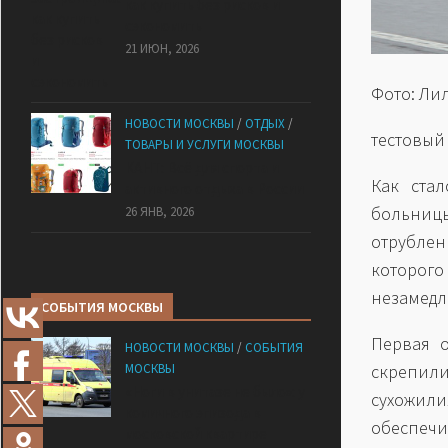
как купить без рисков и
сэкономить
21 ИЮН, 2026
Фото: Ли
НОВОСТИ МОСКВЫ
/
ОТДЫХ
/
тестовый
ТОВАРЫ И УСЛУГИ МОСКВЫ
КАНТ: Всё для спорта и
Как ста
активного отдыха в России
больниц
26 ЯНВ, 2026
отрубле
которого
незамедл
СОБЫТИЯ МОСКВЫ
Первая о
НОВОСТИ МОСКВЫ
/
СОБЫТИЯ
МОСКВЫ
скрепил
«Ноги в унитазе не было»: у
сухожил
комичного эпизода в
обеспеч
московской квартире