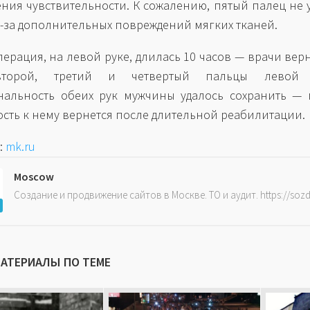
ния чувствительности. К сожалению, пятый палец не 
з-за дополнительных повреждений мягких тканей.
перация, на левой руке, длилась 10 часов — врачи вер
второй, третий и четвертый пальцы левой 
альность обеих рук мужчины удалось сохранить — 
сть к нему вернется после длительной реабилитации.
:
mk.ru
Moscow
Создание и продвижение сайтов в Москве. ТО и аудит. https://soz
МАТЕРИАЛЫ ПО ТЕМЕ