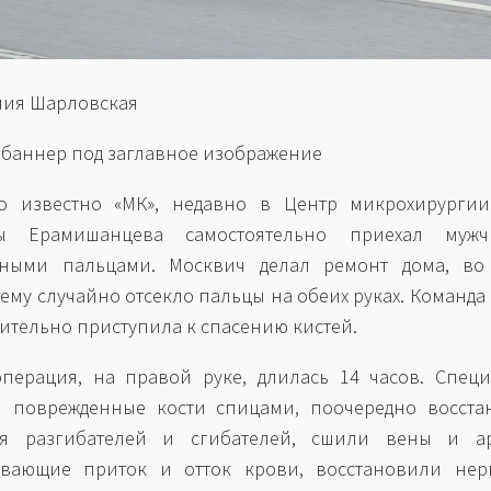
лия Шарловская
 баннер под заглавное изображение
ло известно «МК», недавно в Центр микрохирургии
ы Ерамишанцева самостоятельно приехал муж
нными пальцами. Москвич делал ремонт дома, во
 ему случайно отсекло пальцы на обеих руках. Команда
ительно приступила к спасению кистей.
перация, на правой руке, длилась 14 часов. Спец
и поврежденные кости спицами, поочередно восста
ия разгибателей и сгибателей, сшили вены и ар
ивающие приток и отток крови, восстановили нер