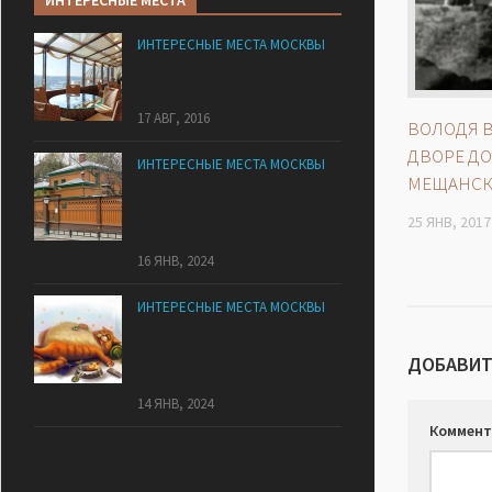
ИНТЕРЕСНЫЕ МЕСТА
ИНТЕРЕСНЫЕ МЕСТА МОСКВЫ
Рестораны с панорамным
видом в Москве
17 АВГ, 2016
ВОЛОДЯ 
ДВОРЕ ДОМ
ИНТЕРЕСНЫЕ МЕСТА МОСКВЫ
МЕЩАНС
Дома-музеи писателей и
поэтов в Москве и
25 ЯНВ, 2017
Московской области
16 ЯНВ, 2024
ИНТЕРЕСНЫЕ МЕСТА МОСКВЫ
13 московских кафе, где
средний чек 500 рублей и
ДОБАВИТ
меньше!
14 ЯНВ, 2024
Коммент