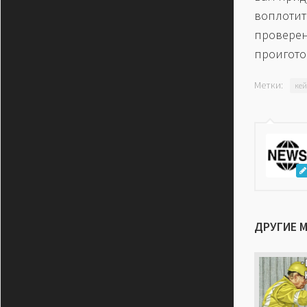
воплотит
провер
проигото
Метки:
ке
ДРУГИЕ 