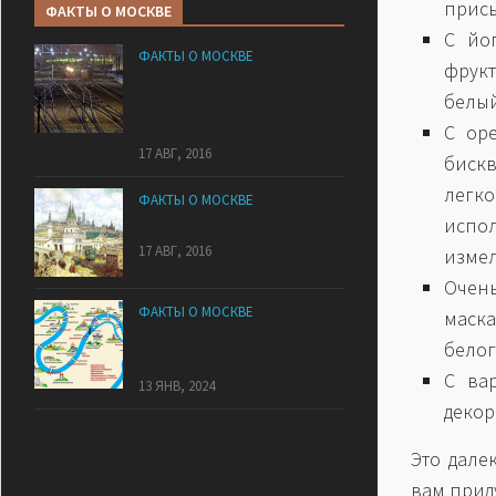
присы
ФАКТЫ О МОСКВЕ
С йо
ФАКТЫ О МОСКВЕ
фрук
Расстояние от Москвы до
белый
других городов России и
СНГ
С ор
17 АВГ, 2016
бискв
легк
ФАКТЫ О МОСКВЕ
испол
7 холмов Москвы
17 АВГ, 2016
измел
Очен
ФАКТЫ О МОСКВЕ
маска
Самые интересные факты о
белог
Москва-реке
С ва
13 ЯНВ, 2024
декор
Это дале
вам прид