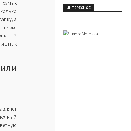
 самых
ИНТЕРЕСНОЕ
колько
авку, а
р также
ладной
ьтяшных
или
авляют
олочный
ветную