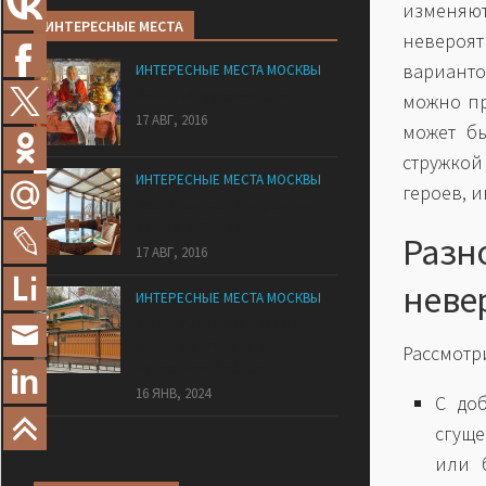
изменяю
ИНТЕРЕСНЫЕ МЕСТА
невероя
варианто
ИНТЕРЕСНЫЕ МЕСТА МОСКВЫ
Забытые русские сласти
можно пр
17 АВГ, 2016
может б
стружкой
ИНТЕРЕСНЫЕ МЕСТА МОСКВЫ
героев, 
Рестораны с панорамным
видом в Москве
Раз
17 АВГ, 2016
неве
ИНТЕРЕСНЫЕ МЕСТА МОСКВЫ
Дома-музеи писателей и
поэтов в Москве и
Рассмотр
Московской области
16 ЯНВ, 2024
С до
сгуще
или 