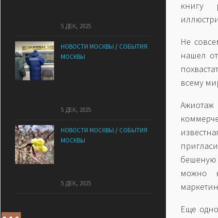
московской квартире
книгу 
оказался печальный финал
иллюстри
5 ДЕК, 2025
Не совсе
НОВОСТИ МОСКВЫ
/
СОБЫТИЯ
нашел от
МОСКВЫ
Сотрудники
похваст
«Мосбезопасности»
всему ми
помогают бороться с
обманом москвичей
Ажиотаж
5 ДЕК, 2025
коммерч
НОВОСТИ МОСКВЫ
/
СОБЫТИЯ
известна
МОСКВЫ
пригласи
В «Лосином Острове»
бешеную 
внезапно зацвела
жимолость
можно н
5 ДЕК, 2025
маркетин
Еще одно