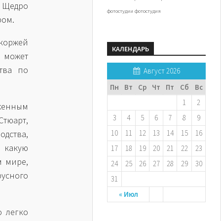
Щедро
фотостудии
фотостудия
ром.
 коржей
КАЛЕНДАРЬ
е может
тва по
Август 2026
Пн
Вт
Ср
Чт
Пт
Сб
Вс
1
2
женным
3
4
5
6
7
8
9
тюарт,
дства,
10
11
12
13
14
15
16
 какую
17
18
19
20
21
22
23
м мире,
24
25
26
27
28
29
30
усного
31
« Июл
о легко