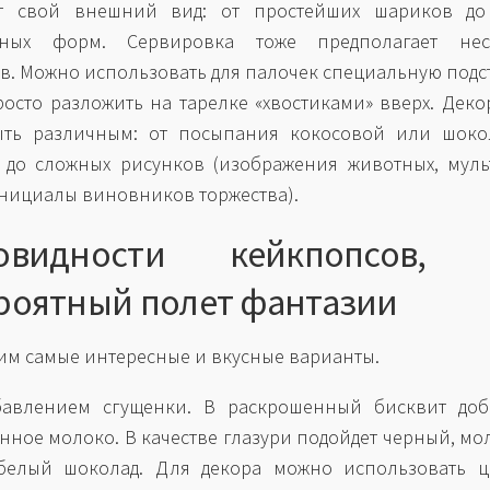
т свой внешний вид: от простейших шариков до
тных форм. Сервировка тоже предполагает нес
в. Можно использовать для палочек специальную подст
осто разложить на тарелке «хвостиками» вверх. Деко
ыть различным: от посыпания кокосовой или шоко
 до сложных рисунков (изображения животных, мул
инициалы виновников торжества).
новидности кейкпопсов, 
роятный полет фантазии
им самые интересные и вкусные варианты.
бавлением сгущенки. В раскрошенный бисквит доб
нное молоко. В качестве глазури подойдет черный, м
белый шоколад. Для декора можно использовать ц