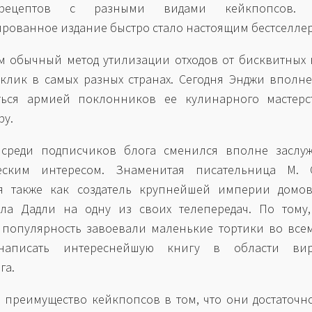
рецептов с разными видами кейкпопсов. 
рованное издание быстро стало настоящим бестселле
м обычный метод утилизации отходов от бисквитных
клик в самых разных странах. Сегодня Энджи вполн
аться армией поклонников ее кулинарного мастерс
ру.
 среди подписчиков блога сменился вполне заслу
еским интересом. Знаменитая писательница М. С
я также как создатель крупнейшей империи домово
ла Дадли на одну из своих телепередач. По тому,
популярность завоевали маленькие тортики во все
аписать интереснейшую книгу в области вир
га.
 преимущество кейкпопсов в том, что они достаточн