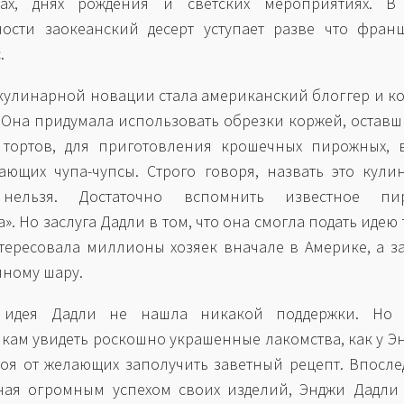
ках, днях рождения и светских мероприятиях. В
ости заокеанский десерт уступает разве что фран
.
кулинарной новации стала американский блоггер и к
. Она придумала использовать обрезки коржей, оставш
 тортов, для приготовления крошечных пирожных, 
ющих чупа-чупсы. Строго говоря, назвать это кул
 нельзя. Достаточно вспомнить известное пи
». Но заслуга Дадли в том, что она смогла подать идею т
тересовала миллионы хозяек вначале в Америке, а з
мному шару.
 идея Дадли не нашла никакой поддержки. Но 
кам увидеть роскошно украшенные лакомства, как у Э
боя от желающих заполучить заветный рецепт. Впосле
ая огромным успехом своих изделий, Энджи Дадли 