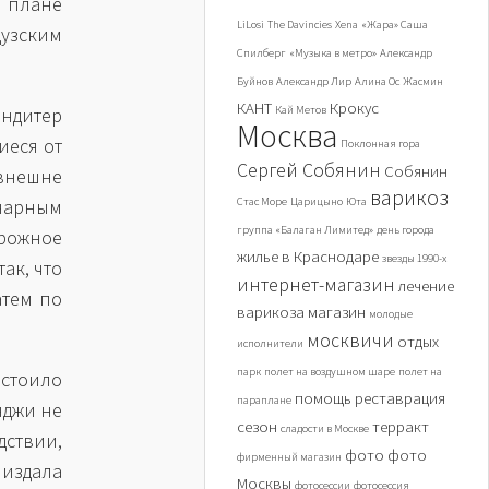
 плане
LiLosi
The Davincies
Xena
«Жара» Саша
цузским
Спилберг
«Музыка в метро»
Александр
Буйнов
Александр Лир
Алина Ос
Жасмин
КАНТ
Крокус
ондитер
Кай Метов
Москва
иеся от
Поклонная гора
Сергей Собянин
Собянин
внешне
варикоз
инарным
Стас Море
Царицыно
Юта
группа «Балаган Лимитед»
день города
рожное
жилье в Краснодаре
звезды 1990-х
ак, что
интернет-магазин
лечение
атем по
варикоза
магазин
молодые
москвичи
отдых
исполнители
парк
полет на воздушном шаре
полет на
стоило
помощь
реставрация
параплане
нджи не
сезон
терракт
сладости в Москве
дствии,
фото
фото
фирменный магазин
издала
Москвы
фотосессии
фотосессия