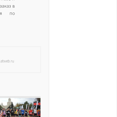
заказ в
ия по
datweb.ru