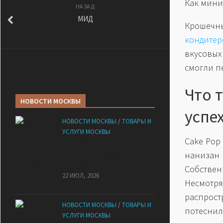
Как мини
НАЗАД
МИД
Крошечн
кондитер
вкусовы
смогли п
Что т
НОВОСТИ МОСКВЫ
успе
НОВОСТИ МОСКВЫ
/
ТОВАРЫ И
УСЛУГИ МОСКВЫ
Cake Pop
НМУ 2026 — Как по новым
правилам разработать план
нанизан
при НМУ?
Собствен
22 ИЮЛ, 2026
Несмотр
распрост
НОВОСТИ МОСКВЫ
/
ТОВАРЫ И
потесни
УСЛУГИ МОСКВЫ