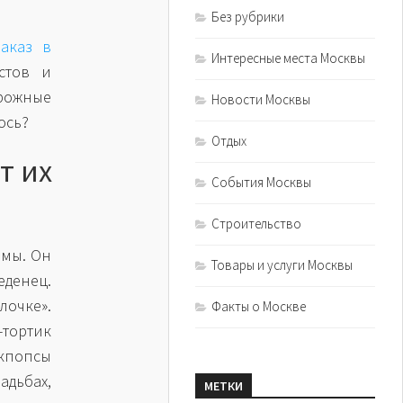
Без рубрики
аказ в
Интересные места Москвы
стов и
рожные
Новости Москвы
ось?
Отдых
т их
События Москвы
Строительство
рмы. Он
Товары и услуги Москвы
денец.
лочке».
Факты о Москве
тортик
кпопсы
дьбах,
МЕТКИ