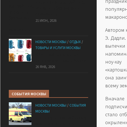
праздни
Квартиры от застройщика:
как купить без рисков и
популярн
сэкономить
макаронс
21 ИЮН, 2026
Автором 
Э. Дадли
НОВОСТИ МОСКВЫ
/
ОТДЫХ
/
выпечки
ТОВАРЫ И УСЛУГИ МОСКВЫ
напомина
КАНТ: Всё для спорта и
активного отдыха в России
ноу-хау
26 ЯНВ, 2026
«картошка
она заин
всему зе
СОБЫТИЯ МОСКВЫ
Вначале
НОВОСТИ МОСКВЫ
/
СОБЫТИЯ
подписчи
МОСКВЫ
стало от
«Ноги в унитазе не было»: у
окрыленн
комичного эпизода в