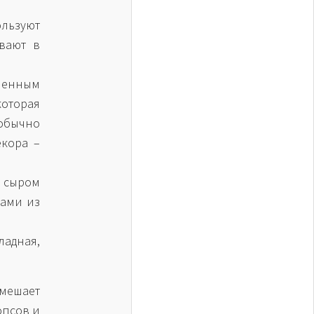
льзуют
вают в
шенным
которая
обычно
екора –
 сыром
сами из
адная,
 мешает
опсов и