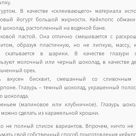
пку.
гуртом. В качестве «склеивающего» материала испо
товый йогурт большой жирности. Кейкпопс обмаки
 шоколад, растопленный на водяной бане.
еховой пастой. Она отлично смешивается с раскро
итом, образуя пластичную, но не липкую, массу, 
о скатывается в шарики. В качестве глазури 
ьзуют молочный или черный шоколад, в качестве д
ьченный орех.
ь вкусен бисквит, смешанный со сливочным
рпоне. Глазурь – темный шоколад, украшенный поло
о шоколада.
реньем (малиновое или клубничное). Глазурь шокол
 можно сделать из карамельной крошки.
ко не полный список вариантов. Впрочем, ничто не
умать свой собственный способ приготовления кейкп