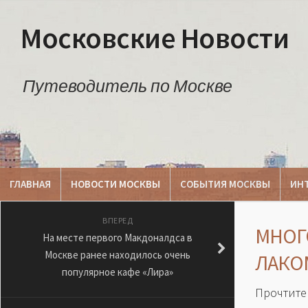
Московские Новости
Путеводитель по Москве
ГЛАВНАЯ
НОВОСТИ МОСКВЫ
СОБЫТИЯ МОСКВЫ
ИН
ВПЕРЕД
МНОГ
На месте первого Макдоналдса в
Москве ранее находилось очень
ЛАКО
популярное кафе «Лира»
Прочтите