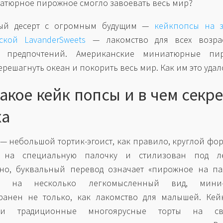
атюрное пирожное смогло завоевать весь мир?
ый десерт с огромным будущим —
кейкпопсы на з
ской LavanderSweets
— лакомство для всех возра
х предпочтений. Американские миниатюрные пи
ерешагнуть океан и покорить весь мир. Как им это удал
акое кейк попсы и в чем секре
ха
 — небольшой тортик-эгоист, как правило, круглой фо
 на специальную палочку и стилизован под ле
но, буквальный перевод означает «пирожное на па
я на несколько легкомысленный вид, мини-
ранен не только, как лакомство для малышей. Кей
ли традиционные многоярусные торты на сва