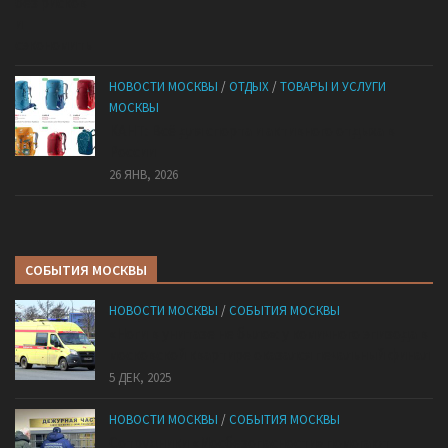
НОВОСТИ МОСКВЫ
/
ОТДЫХ
/
ТОВАРЫ И УСЛУГИ
МОСКВЫ
КАНТ: Всё для спорта и активного отдыха в
России
26 ЯНВ, 2026
СОБЫТИЯ МОСКВЫ
НОВОСТИ МОСКВЫ
/
СОБЫТИЯ МОСКВЫ
«Ноги в унитазе не было»: у комичного эпизода в
московской квартире оказался печальный финал
5 ДЕК, 2025
НОВОСТИ МОСКВЫ
/
СОБЫТИЯ МОСКВЫ
Сотрудники «Мосбезопасности» помогают