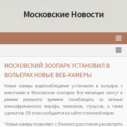
Московские Новости
Главная
Новости Москвы
МОСКОВСКИЙ ЗООПАРК УСТАНОВИЛ В
События Москвы
ВОЛЬЕРАХ НОВЫЕ ВЕБ-КАМЕРЫ‍
Интересные места Москвы
Новые камеры видеонаблюдения установили в вольерах с
Факты о Москве
животными в Московском зоопарке. Все желающие смогут в
режиме реального времени понаблюдать за жизнью
Москва
южноафриканского жирафа, пеликанов, страусов, а также
Товары и услуги Москвы
сурикатов. Об этом сообщается на сайте столичной мэрии.
"Новые камеры позволяют с близкого расстояния рассмотреть