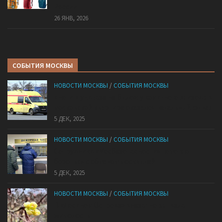
России
26 ЯНВ, 2026
СОБЫТИЯ МОСКВЫ
НОВОСТИ МОСКВЫ
/
СОБЫТИЯ МОСКВЫ
«Ноги в унитазе не было»: у комичного эпизода в
московской квартире оказался печальный финал
5 ДЕК, 2025
НОВОСТИ МОСКВЫ
/
СОБЫТИЯ МОСКВЫ
Сотрудники «Мосбезопасности» помогают
бороться с обманом москвичей
5 ДЕК, 2025
НОВОСТИ МОСКВЫ
/
СОБЫТИЯ МОСКВЫ
В «Лосином Острове» внезапно зацвела
жимолость