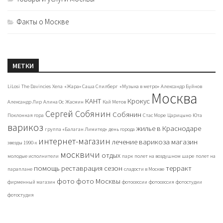
Факты о Москве
МЕТКИ
LiLosi
The Davincies
Xena
«Жара» Саша Спилберг
«Музыка в метро»
Александр Буйнов
Москва
КАНТ
Крокус
Александр Лир
Алина Ос
Жасмин
Кай Метов
Сергей Собянин
Собянин
Поклонная гора
Стас Море
Царицыно
Юта
варикоз
жилье в Краснодаре
группа «Балаган Лимитед»
день города
интернет-магазин
лечение варикоза
магазин
звезды 1990-х
москвичи
отдых
молодые исполнители
парк
полет на воздушном шаре
полет на
помощь
реставрация
сезон
терракт
параплане
сладости в Москве
фото
фото Москвы
фирменный магазин
фотосессии
фотосессия
фотостудии
фотостудия