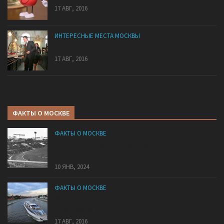
17 АВГ, 2016
ИНТЕРЕСНЫЕ МЕСТА МОСКВЫ
Где в Москве можно поесть очень дешево?
17 АВГ, 2016
ФАКТЫ О МОСКВЕ
ФАКТЫ О МОСКВЕ
17 августа 1928 года в Москве открыли стадион
«Динамо»
10 ЯНВ, 2024
ФАКТЫ О МОСКВЕ
Водный путь от ЗИЛа до «Китай-города» займет
не более 20 минут
17 АВГ, 2016