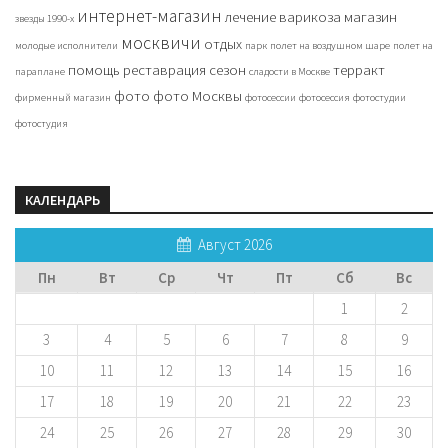
интернет-магазин
лечение варикоза
магазин
звезды 1990-х
москвичи
отдых
молодые исполнители
парк
полет на воздушном шаре
полет на
помощь
реставрация
сезон
терракт
параплане
сладости в Москве
фото
фото Москвы
фирменный магазин
фотосессии
фотосессия
фотостудии
фотостудия
КАЛЕНДАРЬ
Август 2026
Пн
Вт
Ср
Чт
Пт
Сб
Вс
1
2
3
4
5
6
7
8
9
10
11
12
13
14
15
16
17
18
19
20
21
22
23
24
25
26
27
28
29
30