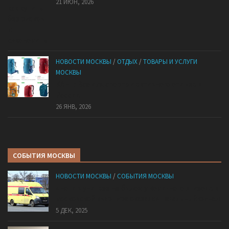
21 ИЮН, 2026
НОВОСТИ МОСКВЫ
/
ОТДЫХ
/
ТОВАРЫ И УСЛУГИ
МОСКВЫ
КАНТ: Всё для спорта и активного отдыха в
России
26 ЯНВ, 2026
СОБЫТИЯ МОСКВЫ
НОВОСТИ МОСКВЫ
/
СОБЫТИЯ МОСКВЫ
«Ноги в унитазе не было»: у комичного эпизода в
московской квартире оказался печальный финал
5 ДЕК, 2025