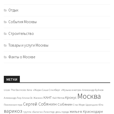
Отдых
События Москвы
Строительство
Товары и услуги Москвы
Факты о Москве
МЕТКИ
LiLosi
The Davincies
Xena
«Жара» Саша Спилберг
«Музыка в метро»
Александр Буйнов
Москва
КАНТ
Крокус
Александр Лир
Алина Ос
Жасмин
Кай Метов
Сергей Собянин
Собянин
Поклонная гора
Стас Море
Царицыно
Юта
варикоз
жилье в Краснодаре
группа «Балаган Лимитед»
день города