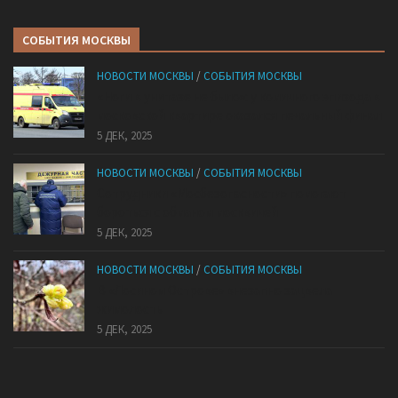
СОБЫТИЯ МОСКВЫ
НОВОСТИ МОСКВЫ
/
СОБЫТИЯ МОСКВЫ
«Ноги в унитазе не было»: у комичного эпизода в
московской квартире оказался печальный финал
5 ДЕК, 2025
НОВОСТИ МОСКВЫ
/
СОБЫТИЯ МОСКВЫ
Сотрудники «Мосбезопасности» помогают
бороться с обманом москвичей
5 ДЕК, 2025
НОВОСТИ МОСКВЫ
/
СОБЫТИЯ МОСКВЫ
В «Лосином Острове» внезапно зацвела
жимолость
5 ДЕК, 2025