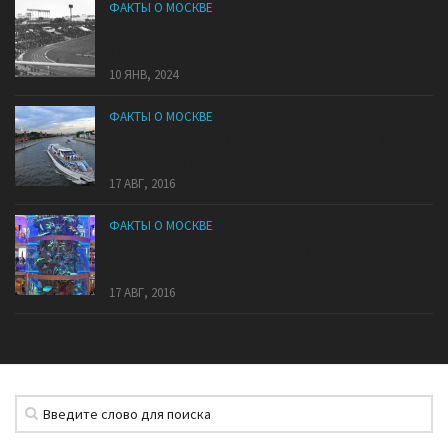
ФАКТЫ О МОСКВЕ
17 августа 1928 года в Москве открыли стадион
«Динамо»
10 ЯНВ, 2024
ФАКТЫ О МОСКВЕ
Водный путь от ЗИЛа до «Китай-города» займет
не более 20 минут
17 АВГ, 2016
ФАКТЫ О МОСКВЕ
Самый высокий в мире аквариум находится в
Москве
17 АВГ, 2016