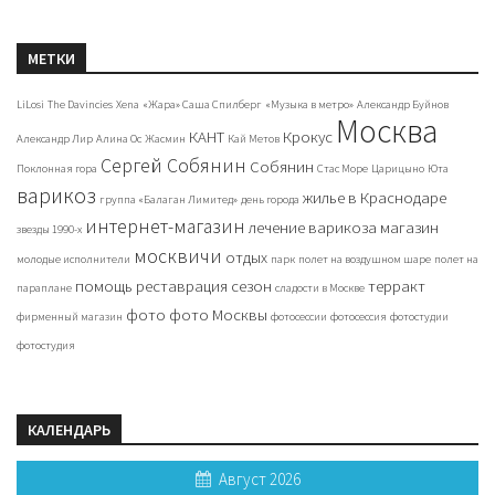
МЕТКИ
LiLosi
The Davincies
Xena
«Жара» Саша Спилберг
«Музыка в метро»
Александр Буйнов
Москва
КАНТ
Крокус
Александр Лир
Алина Ос
Жасмин
Кай Метов
Сергей Собянин
Собянин
Поклонная гора
Стас Море
Царицыно
Юта
варикоз
жилье в Краснодаре
группа «Балаган Лимитед»
день города
интернет-магазин
лечение варикоза
магазин
звезды 1990-х
москвичи
отдых
молодые исполнители
парк
полет на воздушном шаре
полет на
помощь
реставрация
сезон
терракт
параплане
сладости в Москве
фото
фото Москвы
фирменный магазин
фотосессии
фотосессия
фотостудии
фотостудия
КАЛЕНДАРЬ
Август 2026