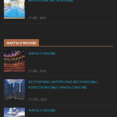
ИНТЕРЕСНЫЕ МЕСТА МОСКВЫ
Где в Москве поплавать в морской воде —
подборка для тех, кто не успел доехать до моря
17 АВГ, 2016
ФАКТЫ О МОСКВЕ
ФАКТЫ О МОСКВЕ
В какие театры Москвы можно попасть с
большой скидкой.
17 АВГ, 2016
БЕЗ РУБРИКИ
/
ИНТЕРЕСНЫЕ МЕСТА МОСКВЫ
/
НОВОСТИ МОСКВЫ
/
ФАКТЫ О МОСКВЕ
Mocковский кибepпaнк
27 СЕН, 2023
ФАКТЫ О МОСКВЕ
В какой районе Москвы самые дорогие