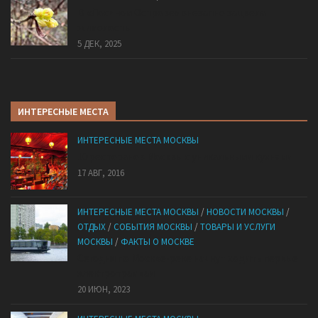
В «Лосином Острове» внезапно зацвела
жимолость
5 ДЕК, 2025
ИНТЕРЕСНЫЕ МЕСТА
ИНТЕРЕСНЫЕ МЕСТА МОСКВЫ
10 ресторанов Москвы с уникальными кухнями
17 АВГ, 2016
ИНТЕРЕСНЫЕ МЕСТА МОСКВЫ
/
НОВОСТИ МОСКВЫ
/
ОТДЫХ
/
СОБЫТИЯ МОСКВЫ
/
ТОВАРЫ И УСЛУГИ
МОСКВЫ
/
ФАКТЫ О МОСКВЕ
Сегодня по Москве-реке начнут ходить первые
электротрамваи
20 ИЮН, 2023