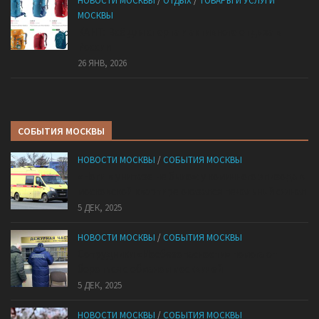
НОВОСТИ МОСКВЫ
/
ОТДЫХ
/
ТОВАРЫ И УСЛУГИ
МОСКВЫ
КАНТ: Всё для спорта и активного отдыха в
России
26 ЯНВ, 2026
СОБЫТИЯ МОСКВЫ
НОВОСТИ МОСКВЫ
/
СОБЫТИЯ МОСКВЫ
«Ноги в унитазе не было»: у комичного эпизода в
московской квартире оказался печальный финал
5 ДЕК, 2025
НОВОСТИ МОСКВЫ
/
СОБЫТИЯ МОСКВЫ
Сотрудники «Мосбезопасности» помогают
бороться с обманом москвичей
5 ДЕК, 2025
НОВОСТИ МОСКВЫ
/
СОБЫТИЯ МОСКВЫ