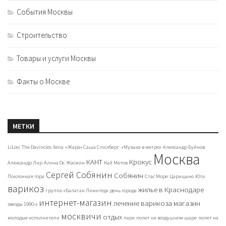
События Москвы
Строительство
Товары и услуги Москвы
Факты о Москве
МЕТКИ
LiLosi
The Davincies
Xena
«Жара» Саша Спилберг
«Музыка в метро»
Александр Буйнов
Москва
КАНТ
Крокус
Александр Лир
Алина Ос
Жасмин
Кай Метов
Сергей Собянин
Собянин
Поклонная гора
Стас Море
Царицыно
Юта
варикоз
жилье в Краснодаре
группа «Балаган Лимитед»
день города
интернет-магазин
лечение варикоза
магазин
звезды 1990-х
москвичи
отдых
молодые исполнители
парк
полет на воздушном шаре
полет на