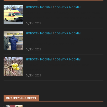
НОВОСТИ МОСКВЫ
/
СОБЫТИЯ МОСКВЫ
«Ноги в унитазе не было»: у комичного эпизода в
московской квартире оказался печальный финал
5 ДЕК, 2025
НОВОСТИ МОСКВЫ
/
СОБЫТИЯ МОСКВЫ
Сотрудники «Мосбезопасности» помогают
бороться с обманом москвичей
5 ДЕК, 2025
НОВОСТИ МОСКВЫ
/
СОБЫТИЯ МОСКВЫ
В «Лосином Острове» внезапно зацвела
жимолость
5 ДЕК, 2025
ИНТЕРЕСНЫЕ МЕСТА