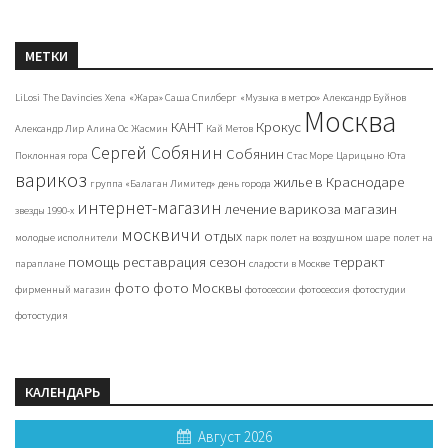
МЕТКИ
LiLosi
The Davincies
Xena
«Жара» Саша Спилберг
«Музыка в метро»
Александр Буйнов
Москва
КАНТ
Крокус
Александр Лир
Алина Ос
Жасмин
Кай Метов
Сергей Собянин
Собянин
Поклонная гора
Стас Море
Царицыно
Юта
варикоз
жилье в Краснодаре
группа «Балаган Лимитед»
день города
интернет-магазин
лечение варикоза
магазин
звезды 1990-х
москвичи
отдых
молодые исполнители
парк
полет на воздушном шаре
полет на
помощь
реставрация
сезон
терракт
параплане
сладости в Москве
фото
фото Москвы
фирменный магазин
фотосессии
фотосессия
фотостудии
фотостудия
КАЛЕНДАРЬ
Август 2026