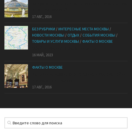
Как узнать, который час показывают «Часы мира»
в центре Москвы?
17 АВГ, 2016
БЕЗ РУБРИКИ
/
ИНТЕРЕСНЫЕ МЕСТА МОСКВЫ
/
НОВОСТИ МОСКВЫ
/
ОТДЫХ
/
СОБЫТИЯ МОСКВЫ
/
ТОВАРЫ И УСЛУГИ МОСКВЫ
/
ФАКТЫ О МОСКВЕ
Обойти Москву по зеленым зонам
16 МАЙ, 2023
ФАКТЫ О МОСКВЕ
История Елисеевского магазина в Москве. Тайны
и «скелеты в шкафу».
17 АВГ, 2016