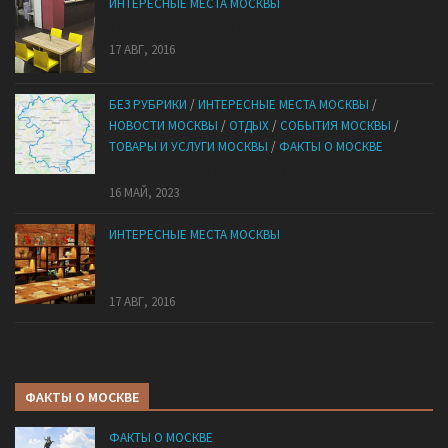
ИНТЕРЕСНЫЕ МЕСТА МОСКВЫ
Подборка 5 лучших антикафе Москвы
17 АВГ, 2016
БЕЗ РУБРИКИ
/
ИНТЕРЕСНЫЕ МЕСТА МОСКВЫ
/
НОВОСТИ МОСКВЫ
/
ОТДЫХ
/
СОБЫТИЯ МОСКВЫ
/
ТОВАРЫ И УСЛУГИ МОСКВЫ
/
ФАКТЫ О МОСКВЕ
Обойти Москву по зеленым зонам
16 МАЙ, 2023
ИНТЕРЕСНЫЕ МЕСТА МОСКВЫ
Здоровая еда в большом городе: ТОП-5
аппетитных мест Москвы
17 АВГ, 2016
ФАКТЫ О МОСКВЕ
ФАКТЫ О МОСКВЕ