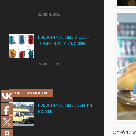
как купить без рисков и
сэкономить
21 ИЮН, 2026
НОВОСТИ МОСКВЫ
/
ОТДЫХ
/
ТОВАРЫ И УСЛУГИ МОСКВЫ
КАНТ: Всё для спорта и
активного отдыха в России
26 ЯНВ, 2026
СОБЫТИЯ МОСКВЫ
НОВОСТИ МОСКВЫ
/
СОБЫТИЯ
МОСКВЫ
«Ноги в унитазе не было»: у
комичного эпизода в
московской квартире
Опублико