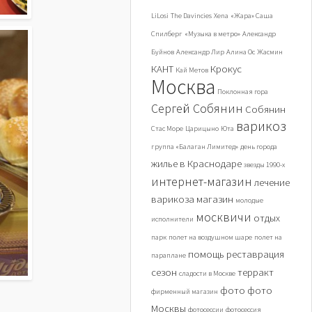
LiLosi
The Davincies
Xena
«Жара» Саша
Спилберг
«Музыка в метро»
Александр
Буйнов
Александр Лир
Алина Ос
Жасмин
КАНТ
Крокус
Кай Метов
Москва
Поклонная гора
Сергей Собянин
Собянин
варикоз
Стас Море
Царицыно
Юта
группа «Балаган Лимитед»
день города
жилье в Краснодаре
звезды 1990-х
интернет-магазин
лечение
варикоза
магазин
молодые
москвичи
отдых
исполнители
парк
полет на воздушном шаре
полет на
помощь
реставрация
параплане
сезон
терракт
сладости в Москве
фото
фото
фирменный магазин
Москвы
фотосессии
фотосессия