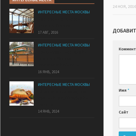
24 НОЯ, 201
ИНТЕРЕСНЫЕ МЕСТА МОСКВЫ
Рестораны с панорамным
видом в Москве
ДОБАВИТ
17 АВГ, 2016
ИНТЕРЕСНЫЕ МЕСТА МОСКВЫ
Коммент
Дома-музеи писателей и
поэтов в Москве и
Московской области
16 ЯНВ, 2024
ИНТЕРЕСНЫЕ МЕСТА МОСКВЫ
Имя
*
13 московских кафе, где
средний чек 500 рублей и
меньше!
14 ЯНВ, 2024
Сайт