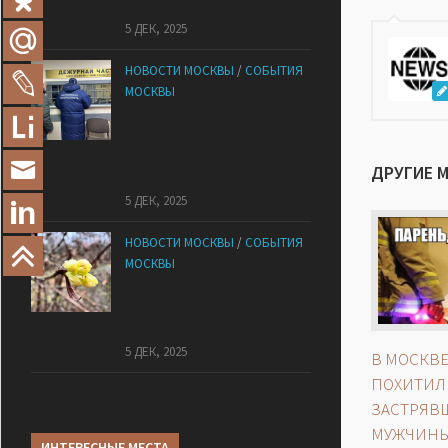
оказался печальный финал
5 ДЕК, 2025
НОВОСТИ МОСКВЫ
/
СОБЫТИЯ
МОСКВЫ
Сотрудники
«Мосбезопасности»
помогают бороться с
ДРУГИЕ 
обманом москвичей
5 ДЕК, 2025
НОВОСТИ МОСКВЫ
/
СОБЫТИЯ
МОСКВЫ
В «Лосином Острове»
внезапно зацвела
жимолость
5 ДЕК, 2025
В МОСКВ
ПОХИТИЛ 
ЗАСТРЯВШ
МУЖЧИН
ИНТЕРЕСНЫЕ МЕСТА