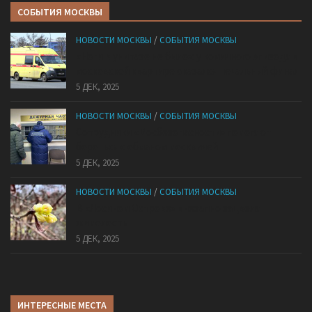
СОБЫТИЯ МОСКВЫ
НОВОСТИ МОСКВЫ
/
СОБЫТИЯ МОСКВЫ
«Ноги в унитазе не было»: у комичного эпизода в
московской квартире оказался печальный финал
5 ДЕК, 2025
НОВОСТИ МОСКВЫ
/
СОБЫТИЯ МОСКВЫ
Сотрудники «Мосбезопасности» помогают
бороться с обманом москвичей
5 ДЕК, 2025
НОВОСТИ МОСКВЫ
/
СОБЫТИЯ МОСКВЫ
В «Лосином Острове» внезапно зацвела
жимолость
5 ДЕК, 2025
ИНТЕРЕСНЫЕ МЕСТА