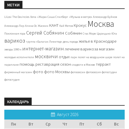
МЕТКИ
LiLosi
The Davincies
Xena
«Жара» Саша Спилберг
«Музыка в метро»
Александр Буйнов
Москва
КАНТ
Крокус
Александр Лир
Алина Ос
Жасмин
Кай Метов
Сергей Собянин
Собянин
Поклонная гора
Стас Море
Царицыно
Юта
варикоз
жилье в Краснодаре
группа «Балаган Лимитед»
день города
интернет-магазин
лечение варикоза
магазин
звезды 1990-х
москвичи
отдых
молодые исполнители
парк
полет на воздушном шаре
полет на
помощь
реставрация
сезон
терракт
параплане
сладости в Москве
фото
фото Москвы
фирменный магазин
фотосессии
фотосессия
фотостудии
фотостудия
КАЛЕНДАРЬ
Август 2026
Пн
Вт
Ср
Чт
Пт
Сб
Вс