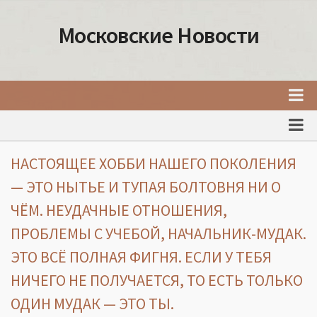
Московские Новости
Главная
Новости Москвы
НАСТОЯЩЕЕ ХОББИ НАШЕГО ПОКОЛЕНИЯ
События Москвы
— ЭТО НЫТЬЕ И ТУПАЯ БОЛТОВНЯ НИ О
Интересные места Москвы
ЧЁМ. НЕУДАЧНЫЕ ОТНОШЕНИЯ,
Факты о Москве
ПРОБЛЕМЫ С УЧЕБОЙ, НАЧАЛЬНИК-МУДАК.
ЭТО ВСЁ ПОЛНАЯ ФИГНЯ. ЕСЛИ У ТЕБЯ
Москва
НИЧЕГО НЕ ПОЛУЧАЕТСЯ, ТО ЕСТЬ ТОЛЬКО
Товары и услуги Москвы
ОДИН МУДАК — ЭТО ТЫ.