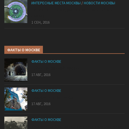
ИНТЕРЕСНЫЕ МЕСТА МОСКВЫ
/
НОВОСТИ МОСКВЫ
Парк «Царицыно», умопомрачительный вид
сверху
1 СЕН, 2016
ФАКТЫ О МОСКВЕ
ФАКТЫ О МОСКВЕ
Тайны подземной Москвы
17 АВГ, 2016
ФАКТЫ О МОСКВЕ
Граффити в Вешняках
17 АВГ, 2016
ФАКТЫ О МОСКВЕ
Знаменитая Сухаревка: криминальное местечко