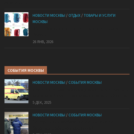
НОВОСТИ МОСКВЫ
/
ОТДЫХ
/
ТОВАРЫ И УСЛУГИ
МОСКВЫ
КАНТ: Всё для спорта и активного отдыха в
России
26 ЯНВ, 2026
СОБЫТИЯ МОСКВЫ
НОВОСТИ МОСКВЫ
/
СОБЫТИЯ МОСКВЫ
«Ноги в унитазе не было»: у комичного эпизода в
московской квартире оказался печальный финал
5 ДЕК, 2025
НОВОСТИ МОСКВЫ
/
СОБЫТИЯ МОСКВЫ
Сотрудники «Мосбезопасности» помогают
бороться с обманом москвичей