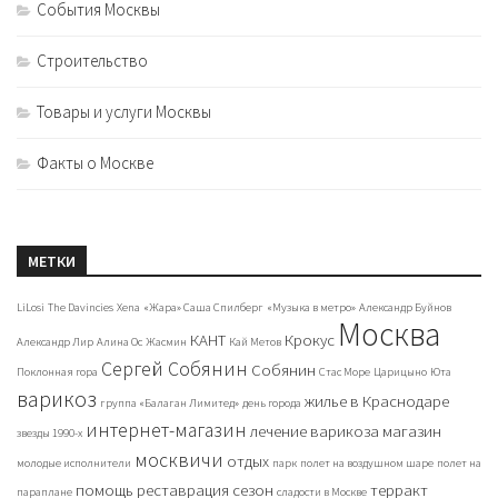
События Москвы
Строительство
Товары и услуги Москвы
Факты о Москве
МЕТКИ
LiLosi
The Davincies
Xena
«Жара» Саша Спилберг
«Музыка в метро»
Александр Буйнов
Москва
КАНТ
Крокус
Александр Лир
Алина Ос
Жасмин
Кай Метов
Сергей Собянин
Собянин
Поклонная гора
Стас Море
Царицыно
Юта
варикоз
жилье в Краснодаре
группа «Балаган Лимитед»
день города
интернет-магазин
лечение варикоза
магазин
звезды 1990-х
москвичи
отдых
молодые исполнители
парк
полет на воздушном шаре
полет на
помощь
реставрация
сезон
терракт
параплане
сладости в Москве