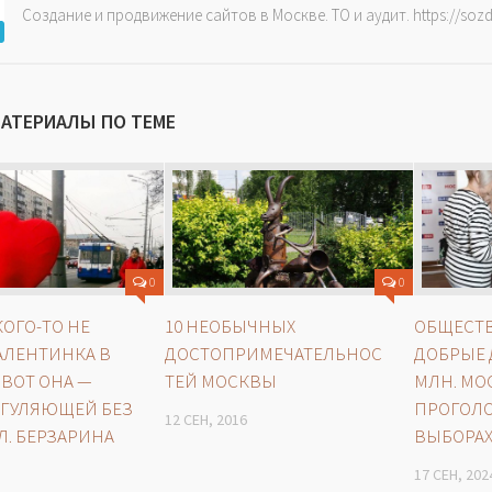
Создание и продвижение сайтов в Москве. ТО и аудит. https://soz
МАТЕРИАЛЫ ПО ТЕМЕ
0
0
КОГО-ТО НЕ
10 НЕОБЫЧНЫХ
ОБЩЕСТ
АЛЕНТИНКА В
ДОСТОПРИМЕЧАТЕЛЬНОС
ДОБРЫЕ 
 ВОТ ОНА —
ТЕЙ МОСКВЫ
МЛН. МО
 ГУЛЯЮЩЕЙ БЕЗ
ПРОГОЛ
12 СЕН, 2016
УЛ. БЕРЗАРИНА
ВЫБОРАХ
17 СЕН, 202