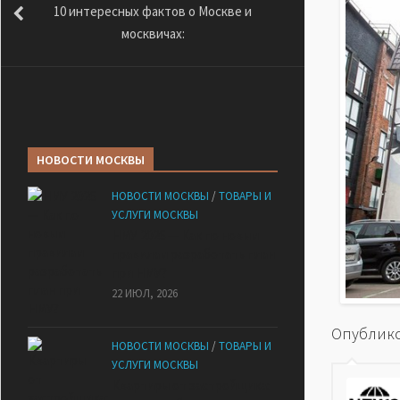
10 интересных фактов о Москве и
москвичах:
НОВОСТИ МОСКВЫ
НОВОСТИ МОСКВЫ
/
ТОВАРЫ И
УСЛУГИ МОСКВЫ
НМУ 2026 — Как по новым
правилам разработать план
при НМУ?
22 ИЮЛ, 2026
Опублико
НОВОСТИ МОСКВЫ
/
ТОВАРЫ И
УСЛУГИ МОСКВЫ
Квартиры от застройщика: