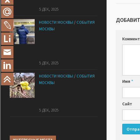
оказался печальный финал
5 ДЕК, 2025
ДОБАВИТ
НОВОСТИ МОСКВЫ
/
СОБЫТИЯ
МОСКВЫ
Сотрудники
Коммент
«Мосбезопасности»
помогают бороться с
обманом москвичей
5 ДЕК, 2025
НОВОСТИ МОСКВЫ
/
СОБЫТИЯ
Имя
*
МОСКВЫ
В «Лосином Острове»
внезапно зацвела
жимолость
Сайт
5 ДЕК, 2025