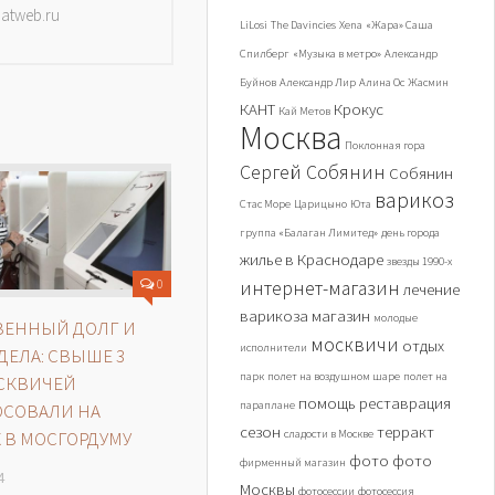
datweb.ru
LiLosi
The Davincies
Xena
«Жара» Саша
Спилберг
«Музыка в метро»
Александр
Буйнов
Александр Лир
Алина Ос
Жасмин
КАНТ
Крокус
Кай Метов
Москва
Поклонная гора
Сергей Собянин
Собянин
варикоз
Стас Море
Царицыно
Юта
группа «Балаган Лимитед»
день города
жилье в Краснодаре
звезды 1990-х
0
интернет-магазин
лечение
варикоза
магазин
молодые
ВЕННЫЙ ДОЛГ И
москвичи
отдых
исполнители
ДЕЛА: СВЫШЕ 3
парк
полет на воздушном шаре
полет на
СКВИЧЕЙ
помощь
реставрация
параплане
ОСОВАЛИ НА
сезон
терракт
 В МОСГОРДУМУ
сладости в Москве
фото
фото
фирменный магазин
4
Москвы
фотосессии
фотосессия