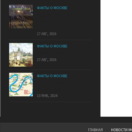
ФАКТЫ О МОСКВЕ
Расстояние от Москвы до
других городов России и
СНГ
17 АВГ, 2016
ФАКТЫ О МОСКВЕ
7 холмов Москвы
17 АВГ, 2016
ФАКТЫ О МОСКВЕ
Самые интересные факты о
Москва-реке
13 ЯНВ, 2024
ГЛАВНАЯ
НОВОСТИ М