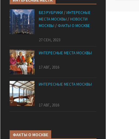
ИНТЕРЕСНЫЕ МЕСТА
БЕЗ РУБРИКИ
/
ИНТЕРЕСНЫЕ
МЕСТА МОСКВЫ
/
НОВОСТИ
МОСКВЫ
/
ФАКТЫ О МОСКВЕ
Mocковский кибepпaнк
27 СЕН, 2023
ИНТЕРЕСНЫЕ МЕСТА МОСКВЫ
Забытые русские сласти
17 АВГ, 2016
ИНТЕРЕСНЫЕ МЕСТА МОСКВЫ
Рестораны с панорамным
видом в Москве
17 АВГ, 2016
ФАКТЫ О МОСКВЕ