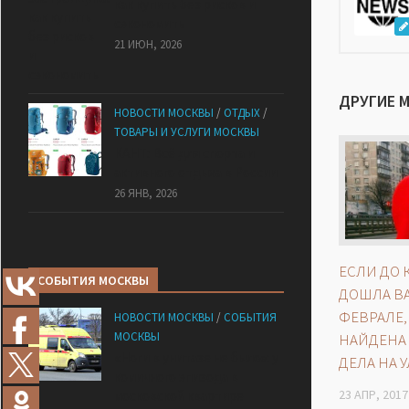
как купить без рисков и
сэкономить
21 ИЮН, 2026
ДРУГИЕ 
НОВОСТИ МОСКВЫ
/
ОТДЫХ
/
ТОВАРЫ И УСЛУГИ МОСКВЫ
КАНТ: Всё для спорта и
активного отдыха в России
26 ЯНВ, 2026
ЕСЛИ ДО 
СОБЫТИЯ МОСКВЫ
ДОШЛА В
ФЕВРАЛЕ,
НОВОСТИ МОСКВЫ
/
СОБЫТИЯ
МОСКВЫ
НАЙДЕНА
«Ноги в унитазе не было»: у
ДЕЛА НА 
комичного эпизода в
23 АПР, 2017
московской квартире