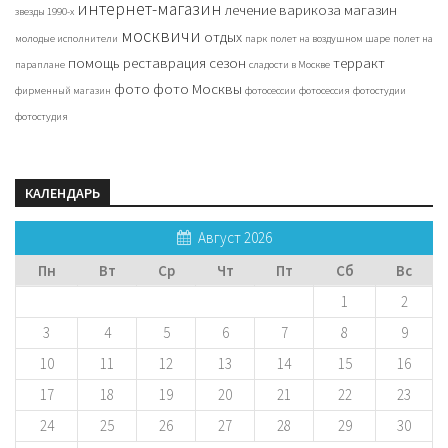
интернет-магазин
лечение варикоза
магазин
звезды 1990-х
москвичи
отдых
молодые исполнители
парк
полет на воздушном шаре
полет на
помощь
реставрация
сезон
терракт
параплане
сладости в Москве
фото
фото Москвы
фирменный магазин
фотосессии
фотосессия
фотостудии
фотостудия
КАЛЕНДАРЬ
Август 2026
Пн
Вт
Ср
Чт
Пт
Сб
Вс
1
2
3
4
5
6
7
8
9
10
11
12
13
14
15
16
17
18
19
20
21
22
23
24
25
26
27
28
29
30