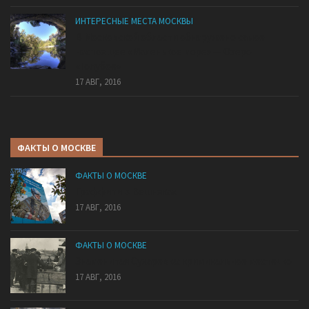
ИНТЕРЕСНЫЕ МЕСТА МОСКВЫ
В Московской области обнаружено самое
настоящее «Маленькое море» — Озеро
«Голубое»
17 АВГ, 2016
ФАКТЫ О МОСКВЕ
ФАКТЫ О МОСКВЕ
Граффити в Вешняках
17 АВГ, 2016
ФАКТЫ О МОСКВЕ
Знаменитая Сухаревка: криминальное местечко
17 АВГ, 2016