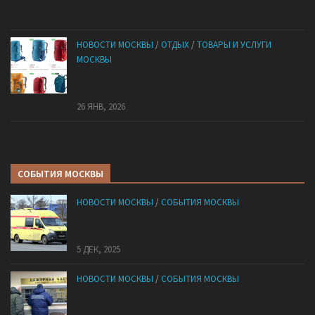
НОВОСТИ МОСКВЫ
/
ОТДЫХ
/
ТОВАРЫ И УСЛУГИ
МОСКВЫ
КАНТ: Всё для спорта и активного отдыха в
России
26 ЯНВ, 2026
СОБЫТИЯ МОСКВЫ
НОВОСТИ МОСКВЫ
/
СОБЫТИЯ МОСКВЫ
«Ноги в унитазе не было»: у комичного эпизода в
московской квартире оказался печальный финал
5 ДЕК, 2025
НОВОСТИ МОСКВЫ
/
СОБЫТИЯ МОСКВЫ
Сотрудники «Мосбезопасности» помогают
бороться с обманом москвичей