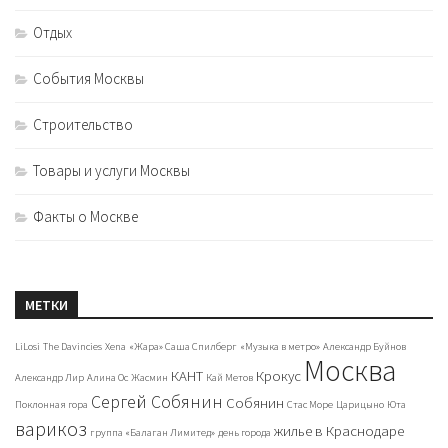
Отдых
События Москвы
Строительство
Товары и услуги Москвы
Факты о Москве
МЕТКИ
LiLosi
The Davincies
Xena
«Жара» Саша Спилберг
«Музыка в метро»
Александр Буйнов
Москва
КАНТ
Крокус
Александр Лир
Алина Ос
Жасмин
Кай Метов
Сергей Собянин
Собянин
Поклонная гора
Стас Море
Царицыно
Юта
варикоз
жилье в Краснодаре
группа «Балаган Лимитед»
день города