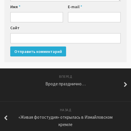
Имя
*
E-mail
*
Сайт
ВПЕРЕД
Вроде празднично…
НАЗАД
«Живая фотостудия» открылась в Измайловском
кремле