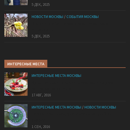
5 ДЕК, 2025
НОВОСТИ МОСКВЫ
/
СОБЫТИЯ МОСКВЫ
В «Лосином Острове» внезапно зацвела
жимолость
5 ДЕК, 2025
ИНТЕРЕСНЫЕ МЕСТА
ИНТЕРЕСНЫЕ МЕСТА МОСКВЫ
Куда пригласить на свидание, если вы уже
встречаетесь сто лет
17 АВГ, 2016
ИНТЕРЕСНЫЕ МЕСТА МОСКВЫ
/
НОВОСТИ МОСКВЫ
Парк «Царицыно», умопомрачительный вид
сверху
1 СЕН, 2016