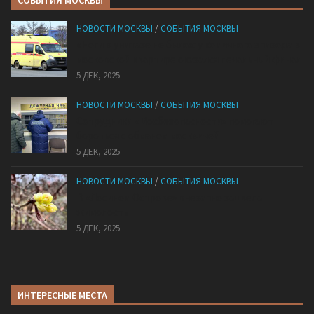
СОБЫТИЯ МОСКВЫ
НОВОСТИ МОСКВЫ
/
СОБЫТИЯ МОСКВЫ
«Ноги в унитазе не было»: у комичного эпизода в
московской квартире оказался печальный финал
5 ДЕК, 2025
НОВОСТИ МОСКВЫ
/
СОБЫТИЯ МОСКВЫ
Сотрудники «Мосбезопасности» помогают
бороться с обманом москвичей
5 ДЕК, 2025
НОВОСТИ МОСКВЫ
/
СОБЫТИЯ МОСКВЫ
В «Лосином Острове» внезапно зацвела
жимолость
5 ДЕК, 2025
ИНТЕРЕСНЫЕ МЕСТА