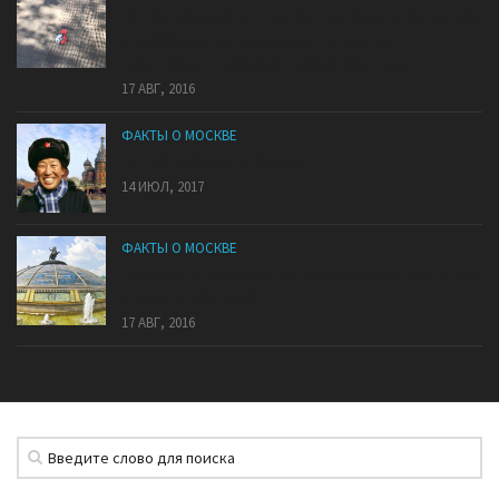
На тротуарной плитке Чистых прудов появились
«покеболы», которые ведут к центру
тренировки покемонов возле фонтана.
17 АВГ, 2016
ФАКТЫ О МОСКВЕ
Китайский след в Москве
14 ИЮЛ, 2017
ФАКТЫ О МОСКВЕ
Как узнать, который час показывают «Часы мира»
в центре Москвы?
17 АВГ, 2016