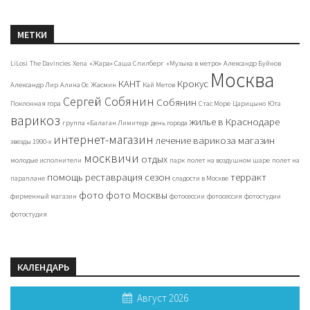
МЕТКИ
LiLosi
The Davincies
Xena
«Жара» Саша Спилберг
«Музыка в метро»
Александр Буйнов
Москва
КАНТ
Крокус
Александр Лир
Алина Ос
Жасмин
Кай Метов
Сергей Собянин
Собянин
Поклонная гора
Стас Море
Царицыно
Юта
варикоз
жилье в Краснодаре
группа «Балаган Лимитед»
день города
интернет-магазин
лечение варикоза
магазин
звезды 1990-х
москвичи
отдых
молодые исполнители
парк
полет на воздушном шаре
полет на
помощь
реставрация
сезон
терракт
параплане
сладости в Москве
фото
фото Москвы
фирменный магазин
фотосессии
фотосессия
фотостудии
фотостудия
КАЛЕНДАРЬ
Август 2026