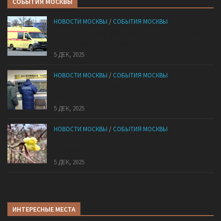
СОБЫТИЯ МОСКВЫ
НОВОСТИ МОСКВЫ
/
СОБЫТИЯ МОСКВЫ
«Ноги в унитазе не было»: у комичного эпизода в
московской квартире оказался печальный финал
5 ДЕК, 2025
НОВОСТИ МОСКВЫ
/
СОБЫТИЯ МОСКВЫ
Сотрудники «Мосбезопасности» помогают
бороться с обманом москвичей
5 ДЕК, 2025
НОВОСТИ МОСКВЫ
/
СОБЫТИЯ МОСКВЫ
В «Лосином Острове» внезапно зацвела
жимолость
5 ДЕК, 2025
ИНТЕРЕСНЫЕ МЕСТА