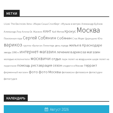
МЕТКИ
LiLosi
The Davincies
Xena
«Жара» Саша Спилберг
«Музыка в метро»
Александр Буйнов
Москва
КАНТ
Крокус
Александр Лир
Алина Ос
Жасмин
Кай Метов
Сергей Собянин
Собянин
Поклонная гора
Стас Море
Царицыно
Юта
варикоз
жилье в Краснодаре
группа «Балаган Лимитед»
день города
интернет-магазин
лечение варикоза
магазин
звезды 1990-х
москвичи
отдых
молодые исполнители
парк
полет на воздушном шаре
полет на
помощь
реставрация
сезон
терракт
параплане
сладости в Москве
фото
фото Москвы
фирменный магазин
фотосессии
фотосессия
фотостудии
фотостудия
КАЛЕНДАРЬ
Август 2026