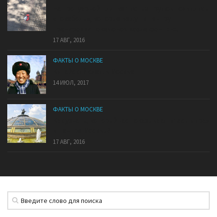
На тротуарной плитке Чистых прудов появились
«покеболы», которые ведут к центру
тренировки покемонов возле фонтана.
17 АВГ, 2016
ФАКТЫ О МОСКВЕ
Китайский след в Москве
14 ИЮЛ, 2017
ФАКТЫ О МОСКВЕ
Как узнать, который час показывают «Часы мира»
в центре Москвы?
17 АВГ, 2016