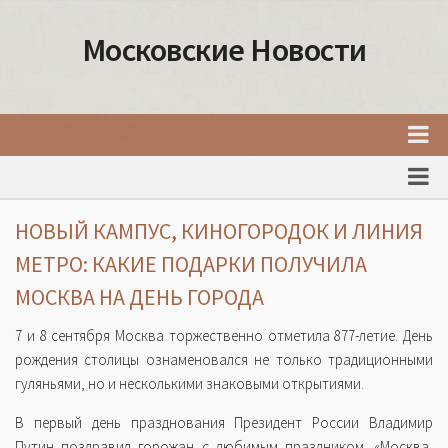
Московские Новости
Главная
Новости Москвы
НОВЫЙ КАМПУС, КИНОГОРОДОК И ЛИНИЯ
События Москвы
МЕТРО: КАКИЕ ПОДАРКИ ПОЛУЧИЛА
Интересные места Москвы
МОСКВА НА ДЕНЬ ГОРОДА
Факты о Москве
7 и 8 сентября Москва торжественно отметила 877-летие. День
Москва
рождения столицы ознаменовался не только традиционными
гуляньями, но и несколькими знаковыми открытиями.
Товары и услуги Москвы
В первый день празднования Президент России Владимир
Путин поздравил горожан с любимым праздником. «Москва,