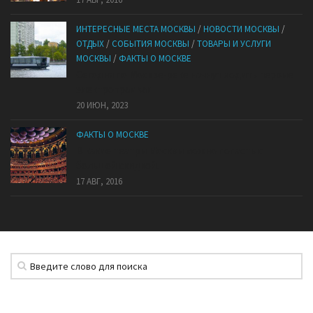
ИНТЕРЕСНЫЕ МЕСТА МОСКВЫ
/
НОВОСТИ МОСКВЫ
/
ОТДЫХ
/
СОБЫТИЯ МОСКВЫ
/
ТОВАРЫ И УСЛУГИ
МОСКВЫ
/
ФАКТЫ О МОСКВЕ
Сегодня по Москве-реке начнут ходить первые
электротрамваи
20 ИЮН, 2023
ФАКТЫ О МОСКВЕ
В какие театры Москвы можно попасть с
большой скидкой.
17 АВГ, 2016