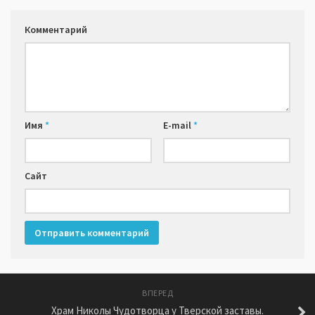
Комментарий
Имя
*
E-mail
*
Сайт
ВПЕРЕД
Храм Николы Чудотворца у Тверской заставы.