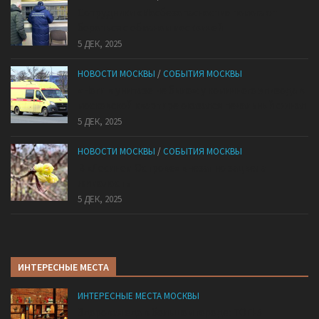
Сотрудники «Мосбезопасности» помогают
бороться с обманом москвичей
5 ДЕК, 2025
НОВОСТИ МОСКВЫ
/
СОБЫТИЯ МОСКВЫ
«Ноги в унитазе не было»: у комичного эпизода в
московской квартире оказался печальный финал
5 ДЕК, 2025
НОВОСТИ МОСКВЫ
/
СОБЫТИЯ МОСКВЫ
В «Лосином Острове» внезапно зацвела
жимолость
5 ДЕК, 2025
ИНТЕРЕСНЫЕ МЕСТА
ИНТЕРЕСНЫЕ МЕСТА МОСКВЫ
Здоровая еда в большом городе: ТОП-5