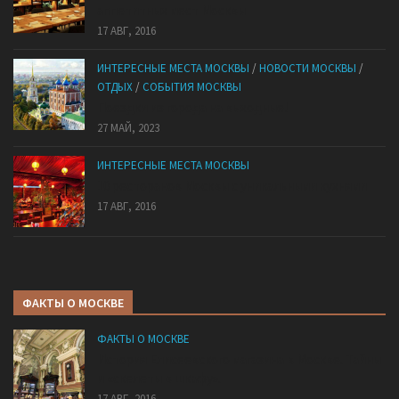
аппетитных мест Москвы
17 АВГ, 2016
ИНТЕРЕСНЫЕ МЕСТА МОСКВЫ
/
НОВОСТИ МОСКВЫ
/
ОТДЫХ
/
СОБЫТИЯ МОСКВЫ
Поездки из города на выходные!
27 МАЙ, 2023
ИНТЕРЕСНЫЕ МЕСТА МОСКВЫ
10 ресторанов Москвы с уникальными кухнями
17 АВГ, 2016
ФАКТЫ О МОСКВЕ
ФАКТЫ О МОСКВЕ
История Елисеевского магазина в Москве. Тайны
и «скелеты в шкафу».
17 АВГ, 2016