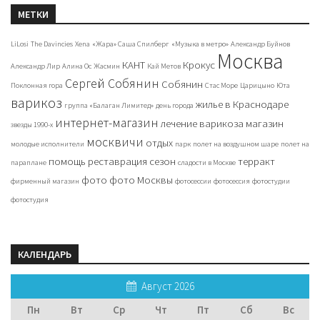
МЕТКИ
LiLosi
The Davincies
Xena
«Жара» Саша Спилберг
«Музыка в метро»
Александр Буйнов
Москва
КАНТ
Крокус
Александр Лир
Алина Ос
Жасмин
Кай Метов
Сергей Собянин
Собянин
Поклонная гора
Стас Море
Царицыно
Юта
варикоз
жилье в Краснодаре
группа «Балаган Лимитед»
день города
интернет-магазин
лечение варикоза
магазин
звезды 1990-х
москвичи
отдых
молодые исполнители
парк
полет на воздушном шаре
полет на
помощь
реставрация
сезон
терракт
параплане
сладости в Москве
фото
фото Москвы
фирменный магазин
фотосессии
фотосессия
фотостудии
фотостудия
КАЛЕНДАРЬ
Август 2026
Пн
Вт
Ср
Чт
Пт
Сб
Вс