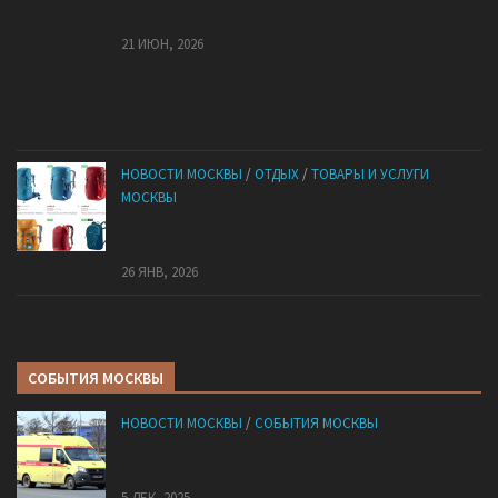
и сэкономить
21 ИЮН, 2026
НОВОСТИ МОСКВЫ
/
ОТДЫХ
/
ТОВАРЫ И УСЛУГИ
МОСКВЫ
КАНТ: Всё для спорта и активного отдыха в
России
26 ЯНВ, 2026
СОБЫТИЯ МОСКВЫ
НОВОСТИ МОСКВЫ
/
СОБЫТИЯ МОСКВЫ
«Ноги в унитазе не было»: у комичного эпизода в
московской квартире оказался печальный финал
5 ДЕК, 2025