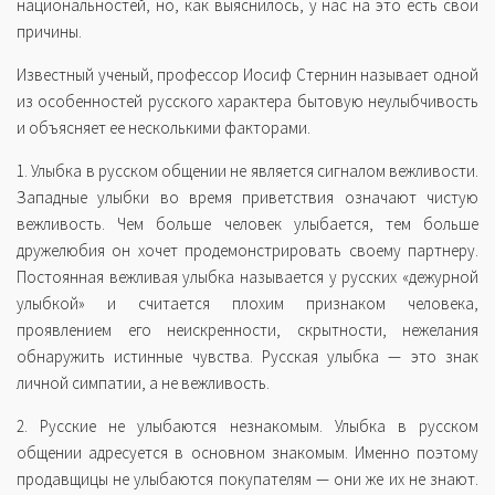
национальностей, но, как выяснилось, у нас на это есть свои
причины.
Известный ученый, профессор Иосиф Стернин называет одной
из особенностей русского характера бытовую неулыбчивость
и объясняет ее несколькими факторами.
1. Улыбка в русском общении не является сигналом вежливости.
Западные улыбки во время приветствия означают чистую
вежливость. Чем больше человек улыбается, тем больше
дружелюбия он хочет продемонстрировать своему партнеру.
Постоянная вежливая улыбка называется у русских «дежурной
улыбкой» и считается плохим признаком человека,
проявлением его неискренности, скрытности, нежелания
обнаружить истинные чувства. Русская улыбка — это знак
личной симпатии, а не вежливость.
2. Русские не улыбаются незнакомым. Улыбка в русском
общении адресуется в основном знакомым. Именно поэтому
продавщицы не улыбаются покупателям — они же их не знают.