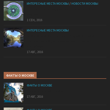
ИНТЕРЕСНЫЕ МЕСТА МОСКВЫ
/
НОВОСТИ МОСКВЫ
Парк «Царицыно», умопомрачительный вид
сверху
1 СЕН, 2016
ИНТЕРЕСНЫЕ МЕСТА МОСКВЫ
В Московской области обнаружено самое
настоящее «Маленькое море» — Озеро
«Голубое»
17 АВГ, 2016
ФАКТЫ О МОСКВЕ
ФАКТЫ О МОСКВЕ
Граффити в Вешняках
17 АВГ, 2016