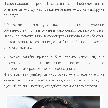
И смех наводит на грех. — И смех, и грех. — Иной смех плачем
отзывается. — В шутках правды не бывает. — Шутка к добру не
приведет.
6. У русских не принято улыбаться при исполнении служебных
обязанностей, при выполнении какого-либо серьезного дела.
Например, таможенники в аэропортах никогда не улыбаются,
поскольку заняты серьезным делом. Эта особенность русской
улыбки уникальна.
7. Русская улыбка призвана быть только искренней, она
рассматривается как искреннее выражение хорошего
настроения или расположения к собеседнику.
Итак, если вам улыбнулся иностранец — это еще ничего не
значит, его учили улыбаться каждому, а если улыбнулся
русский, то лишь потому, что действительно этого захотел.