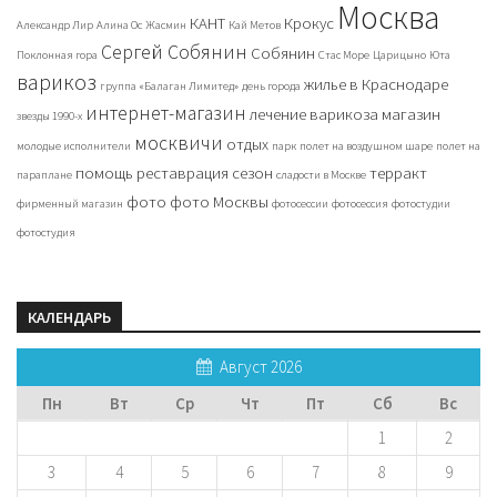
Москва
КАНТ
Крокус
Александр Лир
Алина Ос
Жасмин
Кай Метов
Сергей Собянин
Собянин
Поклонная гора
Стас Море
Царицыно
Юта
варикоз
жилье в Краснодаре
группа «Балаган Лимитед»
день города
интернет-магазин
лечение варикоза
магазин
звезды 1990-х
москвичи
отдых
молодые исполнители
парк
полет на воздушном шаре
полет на
помощь
реставрация
сезон
терракт
параплане
сладости в Москве
фото
фото Москвы
фирменный магазин
фотосессии
фотосессия
фотостудии
фотостудия
КАЛЕНДАРЬ
Август 2026
Пн
Вт
Ср
Чт
Пт
Сб
Вс
1
2
3
4
5
6
7
8
9