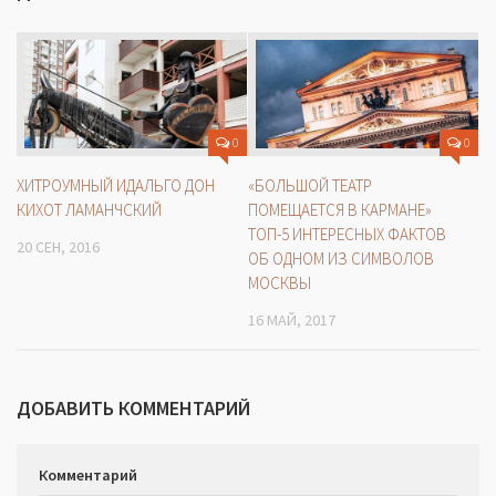
0
0
ХИТРОУМНЫЙ ИДАЛЬГО ДОН
«БОЛЬШОЙ ТЕАТР
КИХОТ ЛАМАНЧСКИЙ
ПОМЕЩАЕТСЯ В КАРМАНЕ»
ТОП-5 ИНТЕРЕСНЫХ ФАКТОВ
20 СЕН, 2016
ОБ ОДНОМ ИЗ СИМВОЛОВ
МОСКВЫ
16 МАЙ, 2017
ДОБАВИТЬ КОММЕНТАРИЙ
Комментарий