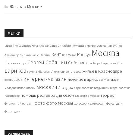
Факты о Москве
МЕТКИ
LiLosi
The Davincies
Xena
«Жара» Саша Спилберг
«Музыка в метро»
Александр Буйнов
Москва
КАНТ
Крокус
Александр Лир
Алина Ос
Жасмин
Кай Метов
Сергей Собянин
Собянин
Поклонная гора
Стас Море
Царицыно
Юта
варикоз
жилье в Краснодаре
группа «Балаган Лимитед»
день города
интернет-магазин
лечение варикоза
магазин
звезды 1990-х
москвичи
отдых
молодые исполнители
парк
полет на воздушном шаре
полет на
помощь
реставрация
сезон
терракт
параплане
сладости в Москве
фото
фото Москвы
фирменный магазин
фотосессии
фотосессия
фотостудии
фотостудия
КАЛЕНДАРЬ