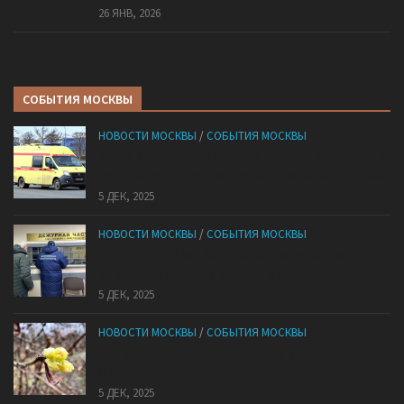
26 ЯНВ, 2026
СОБЫТИЯ МОСКВЫ
НОВОСТИ МОСКВЫ
/
СОБЫТИЯ МОСКВЫ
«Ноги в унитазе не было»: у комичного эпизода в
московской квартире оказался печальный финал
5 ДЕК, 2025
НОВОСТИ МОСКВЫ
/
СОБЫТИЯ МОСКВЫ
Сотрудники «Мосбезопасности» помогают
бороться с обманом москвичей
5 ДЕК, 2025
НОВОСТИ МОСКВЫ
/
СОБЫТИЯ МОСКВЫ
В «Лосином Острове» внезапно зацвела
жимолость
5 ДЕК, 2025