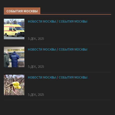
СОБЫТИЯ МОСКВЫ
НОВОСТИ МОСКВЫ
/
СОБЫТИЯ МОСКВЫ
«Ноги в унитазе не было»: у комичного эпизода в
московской квартире оказался печальный финал
5 ДЕК, 2025
НОВОСТИ МОСКВЫ
/
СОБЫТИЯ МОСКВЫ
Сотрудники «Мосбезопасности» помогают
бороться с обманом москвичей
5 ДЕК, 2025
НОВОСТИ МОСКВЫ
/
СОБЫТИЯ МОСКВЫ
В «Лосином Острове» внезапно зацвела
жимолость
5 ДЕК, 2025