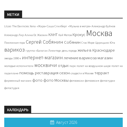
МЕТКИ
LiLosi
The Davincies
Xena
«Жара» Саша Спилберг
«Музыка в метро»
Александр Буйнов
Москва
КАНТ
Крокус
Александр Лир
Алина Ос
Жасмин
Кай Метов
Сергей Собянин
Собянин
Поклонная гора
Стас Море
Царицыно
Юта
варикоз
жилье в Краснодаре
группа «Балаган Лимитед»
день города
интернет-магазин
лечение варикоза
магазин
звезды 1990-х
москвичи
отдых
молодые исполнители
парк
полет на воздушном шаре
полет на
помощь
реставрация
сезон
терракт
параплане
сладости в Москве
фото
фото Москвы
фирменный магазин
фотосессии
фотосессия
фотостудии
фотостудия
КАЛЕНДАРЬ
Август 2026