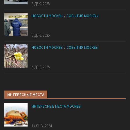
5 ДЕК, 2025
НОВОСТИ МОСКВЫ
/
СОБЫТИЯ МОСКВЫ
Сотрудники «Мосбезопасности» помогают
бороться с обманом москвичей
5 ДЕК, 2025
НОВОСТИ МОСКВЫ
/
СОБЫТИЯ МОСКВЫ
В «Лосином Острове» внезапно зацвела
жимолость
5 ДЕК, 2025
ИНТЕРЕСНЫЕ МЕСТА
ИНТЕРЕСНЫЕ МЕСТА МОСКВЫ
13 московских кафе, где средний чек 500 рублей
и меньше!
14 ЯНВ, 2024