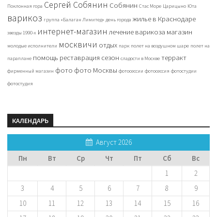
Сергей Собянин
Собянин
Поклонная гора
Стас Море
Царицыно
Юта
варикоз
жилье в Краснодаре
группа «Балаган Лимитед»
день города
интернет-магазин
лечение варикоза
магазин
звезды 1990-х
москвичи
отдых
молодые исполнители
парк
полет на воздушном шаре
полет на
помощь
реставрация
сезон
терракт
параплане
сладости в Москве
фото
фото Москвы
фирменный магазин
фотосессии
фотосессия
фотостудии
фотостудия
КАЛЕНДАРЬ
Август 2026
Пн
Вт
Ср
Чт
Пт
Сб
Вс
1
2
3
4
5
6
7
8
9
10
11
12
13
14
15
16