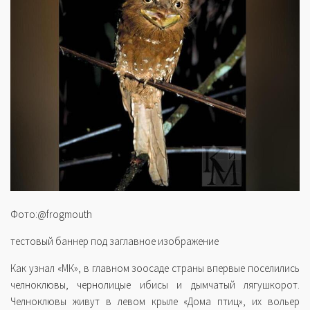
Фото:@frogmouth
тестовый баннер под заглавное изображение
Как узнал «МК», в главном зоосаде страны впервые поселились
челноклювы, чернолицые ибисы и дымчатый лягушкорот.
Челноклювы живут в левом крыле «Дома птиц», их вольер