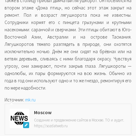
Также в столицу прибыл дымчатый лягушкорот. Он поселился на
втором этаже «Дома птиц», но сейчас этот этаж закрыт на
ремонт. Пол и возраст лягушкорота пока не известны.
Сотрудники кормят его с пинцета грызунами и крупными
насекомыми: саранчой и сверчками. Эти птицы обитают в Юго-
Восточной Азии, Австралии и на острове Тасмания.
Лягушкоротов тяжело разглядеть в природе, они охотятся
исключительно ночью. Днём же они сидят на брёвнах или на
ветвях деревьев, сливаясь с ними благодаря окрасу. Чувствуя
угрозу, они замирают, почти закрыв глаза. Лягушкороты —
однолюбы, их пары формируются на всю жизнь. Обычно из
года в год они используют одно и то же гнездо, ремонтируя его
по мере надобности.
Источник:
mk.ru
Moscow
Создание и продвижение сайтов в Москве. ТО и аудит.
https://sozdatweb.ru