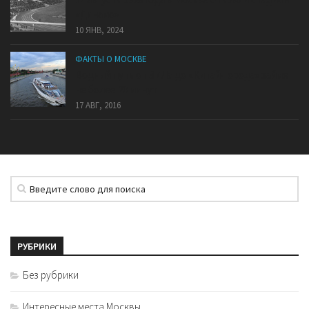
«Динамо»
10 ЯНВ, 2024
ФАКТЫ О МОСКВЕ
Водный путь от ЗИЛа до «Китай-города» займет
не более 20 минут
17 АВГ, 2016
РУБРИКИ
Без рубрики
Интересные места Москвы