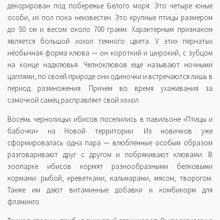
декорирован под побережье Белого моря. Это четыре юные
особи, их пол пока неизвестен. Это крупные птицы размером
до 50 см и весом около 700 грамм. Характерным признаком
является большой хохол темного цвета. У этих пернатых
необычная форма клюва — он короткий и широкий, с зубцом
на конце надклювья. Челноклювов еще называют ночными
цаплями, по своей природе они одиночки и встречаются лишь в
период размножения. Причем во время ухаживания за
самочкой самец расправляет свой хохол.
Восемь чернолицых ибисов поселились в павильоне «Птицы и
бабочки» на Новой территории. Из новичков уже
сформировалась одна пара — влюбленные особым образом
разговаривают друг с другом и побрякивают клювами. В
зоопарке ибисов кормят разнообразными белковыми
кормами: рыбой, креветками, кальмарами, мясом, творогом.
Также им дают витаминные добавки и комбикорм для
фламинго.