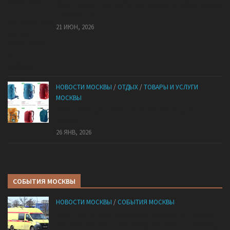
Квартиры от застройщика: как купить без рисков
и сэкономить
21 ИЮН, 2026
НОВОСТИ МОСКВЫ
/
ОТДЫХ
/
ТОВАРЫ И УСЛУГИ
МОСКВЫ
КАНТ: Всё для спорта и активного отдыха в
России
26 ЯНВ, 2026
СОБЫТИЯ МОСКВЫ
НОВОСТИ МОСКВЫ
/
СОБЫТИЯ МОСКВЫ
«Ноги в унитазе не было»: у комичного эпизода в
московской квартире оказался печальный финал