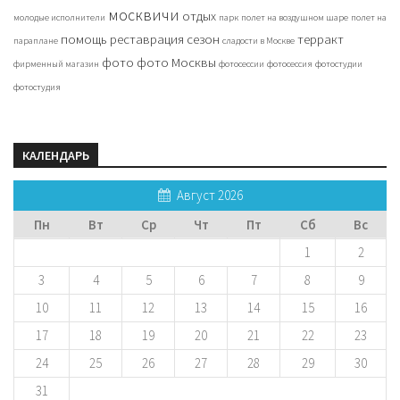
москвичи
отдых
молодые исполнители
парк
полет на воздушном шаре
полет на
помощь
реставрация
сезон
терракт
параплане
сладости в Москве
фото
фото Москвы
фирменный магазин
фотосессии
фотосессия
фотостудии
фотостудия
КАЛЕНДАРЬ
Август 2026
Пн
Вт
Ср
Чт
Пт
Сб
Вс
1
2
3
4
5
6
7
8
9
10
11
12
13
14
15
16
17
18
19
20
21
22
23
24
25
26
27
28
29
30
31