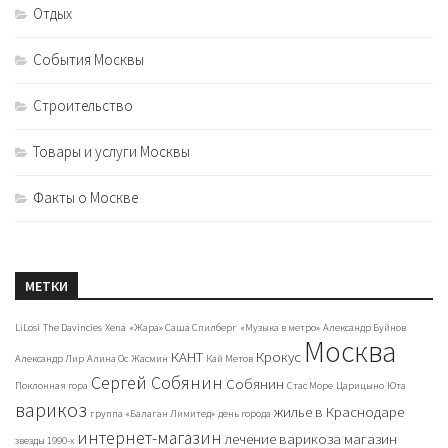
Отдых
События Москвы
Строительство
Товары и услуги Москвы
Факты о Москве
МЕТКИ
LiLosi
The Davincies
Xena
«Жара» Саша Спилберг
«Музыка в метро»
Александр Буйнов
Москва
КАНТ
Крокус
Александр Лир
Алина Ос
Жасмин
Кай Метов
Сергей Собянин
Собянин
Поклонная гора
Стас Море
Царицыно
Юта
варикоз
жилье в Краснодаре
группа «Балаган Лимитед»
день города
интернет-магазин
лечение варикоза
магазин
звезды 1990-х