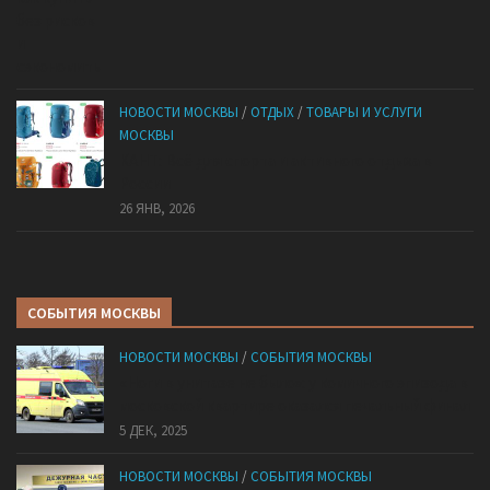
НОВОСТИ МОСКВЫ
/
ОТДЫХ
/
ТОВАРЫ И УСЛУГИ
МОСКВЫ
КАНТ: Всё для спорта и активного отдыха в
России
26 ЯНВ, 2026
СОБЫТИЯ МОСКВЫ
НОВОСТИ МОСКВЫ
/
СОБЫТИЯ МОСКВЫ
«Ноги в унитазе не было»: у комичного эпизода в
московской квартире оказался печальный финал
5 ДЕК, 2025
НОВОСТИ МОСКВЫ
/
СОБЫТИЯ МОСКВЫ