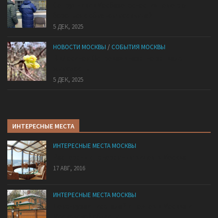
Сотрудники «Мосбезопасности» помогают
бороться с обманом москвичей
5 ДЕК, 2025
НОВОСТИ МОСКВЫ
/
СОБЫТИЯ МОСКВЫ
В «Лосином Острове» внезапно зацвела
жимолость
5 ДЕК, 2025
ИНТЕРЕСНЫЕ МЕСТА
ИНТЕРЕСНЫЕ МЕСТА МОСКВЫ
Рестораны с панорамным видом в Москве
17 АВГ, 2016
ИНТЕРЕСНЫЕ МЕСТА МОСКВЫ
Дома-музеи писателей и поэтов в Москве и
Московской области