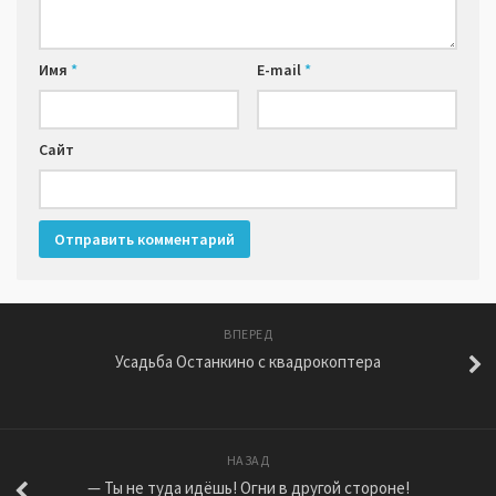
Имя
*
E-mail
*
Сайт
ВПЕРЕД
Усадьба Останкино с квадрокоптера
НАЗАД
— Ты не туда идёшь! Огни в другой стороне!