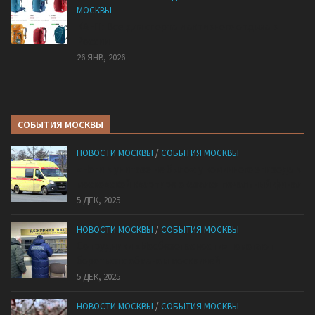
МОСКВЫ
КАНТ: Всё для спорта и активного отдыха в
России
26 ЯНВ, 2026
СОБЫТИЯ МОСКВЫ
НОВОСТИ МОСКВЫ
/
СОБЫТИЯ МОСКВЫ
«Ноги в унитазе не было»: у комичного эпизода в
московской квартире оказался печальный финал
5 ДЕК, 2025
НОВОСТИ МОСКВЫ
/
СОБЫТИЯ МОСКВЫ
Сотрудники «Мосбезопасности» помогают
бороться с обманом москвичей
5 ДЕК, 2025
НОВОСТИ МОСКВЫ
/
СОБЫТИЯ МОСКВЫ