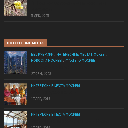
В «Лосином Острове» внезапно зацвела
жимолость
5 ДЕК, 2025
ИНТЕРЕСНЫЕ МЕСТА
БЕЗ РУБРИКИ
/
ИНТЕРЕСНЫЕ МЕСТА МОСКВЫ
/
НОВОСТИ МОСКВЫ
/
ФАКТЫ О МОСКВЕ
Mocковский кибepпaнк
27 СЕН, 2023
ИНТЕРЕСНЫЕ МЕСТА МОСКВЫ
Забытые русские сласти
17 АВГ, 2016
ИНТЕРЕСНЫЕ МЕСТА МОСКВЫ
Рестораны с панорамным видом в Москве
17 АВГ, 2016