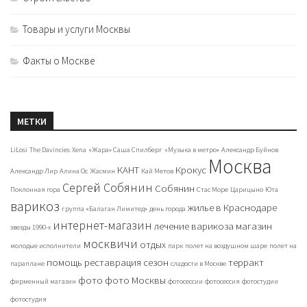
Товары и услуги Москвы
Факты о Москве
МЕТКИ
LiLosi
The Davincies
Xena
«Жара» Саша Спилберг
«Музыка в метро»
Александр Буйнов
Москва
КАНТ
Крокус
Александр Лир
Алина Ос
Жасмин
Кай Метов
Сергей Собянин
Собянин
Поклонная гора
Стас Море
Царицыно
Юта
варикоз
жилье в Краснодаре
группа «Балаган Лимитед»
день города
интернет-магазин
лечение варикоза
магазин
звезды 1990-х
москвичи
отдых
молодые исполнители
парк
полет на воздушном шаре
полет на
помощь
реставрация
сезон
терракт
параплане
сладости в Москве
фото
фото Москвы
фирменный магазин
фотосессии
фотосессия
фотостудии
фотостудия