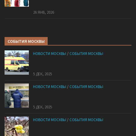
России
26 ЯНВ, 2026
СОБЫТИЯ МОСКВЫ
НОВОСТИ МОСКВЫ
/
СОБЫТИЯ МОСКВЫ
«Ноги в унитазе не было»: у комичного эпизода в
московской квартире оказался печальный финал
5 ДЕК, 2025
НОВОСТИ МОСКВЫ
/
СОБЫТИЯ МОСКВЫ
Сотрудники «Мосбезопасности» помогают
бороться с обманом москвичей
5 ДЕК, 2025
НОВОСТИ МОСКВЫ
/
СОБЫТИЯ МОСКВЫ
В «Лосином Острове» внезапно зацвела
жимолость