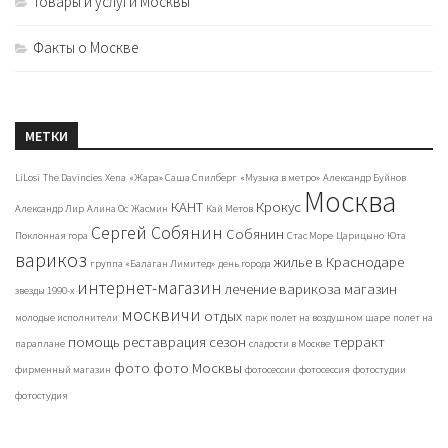
Товары и услуги Москвы
Факты о Москве
МЕТКИ
LiLosi
The Davincies
Xena
«Жара» Саша Спилберг
«Музыка в метро»
Александр Буйнов
Москва
КАНТ
Крокус
Александр Лир
Алина Ос
Жасмин
Кай Метов
Сергей Собянин
Собянин
Поклонная гора
Стас Море
Царицыно
Юта
варикоз
жилье в Краснодаре
группа «Балаган Лимитед»
день города
интернет-магазин
лечение варикоза
магазин
звезды 1990-х
москвичи
отдых
молодые исполнители
парк
полет на воздушном шаре
полет на
помощь
реставрация
сезон
терракт
параплане
сладости в Москве
фото
фото Москвы
фирменный магазин
фотосессии
фотосессия
фотостудии
фотостудия