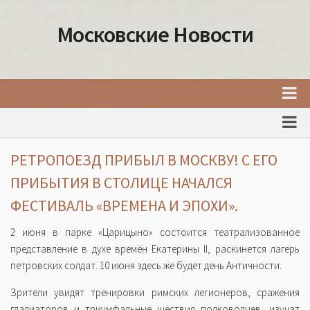
Московские Новости
Главная
Новости Москвы
РЕТРОПОЕЗД ПРИБЫЛ В МОСКВУ! С ЕГО
События Москвы
ПРИБЫТИЯ В СТОЛИЦЕ НАЧАЛСЯ
Интересные места Москвы
ФЕСТИВАЛЬ «ВРЕМЕНА И ЭПОХИ».
Факты о Москве
2 июня в парке «Царицыно» состоится театрализованное
Москва
представление в духе времён Екатерины II, раскинется лагерь
петровских солдат. 10 июня здесь же будет день Античности.
Товары и услуги Москвы
Зрители увидят тренировки римских легионеров, сражения
гладиаторов и триумфальные шествия полководцев, изучат