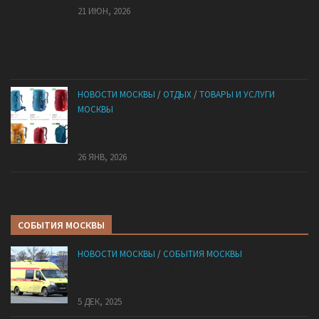
21 ИЮН, 2026
НОВОСТИ МОСКВЫ
/
ОТДЫХ
/
ТОВАРЫ И УСЛУГИ
МОСКВЫ
КАНТ: Всё для спорта и активного отдыха в
России
26 ЯНВ, 2026
СОБЫТИЯ МОСКВЫ
НОВОСТИ МОСКВЫ
/
СОБЫТИЯ МОСКВЫ
«Ноги в унитазе не было»: у комичного эпизода в
московской квартире оказался печальный финал
5 ДЕК, 2025