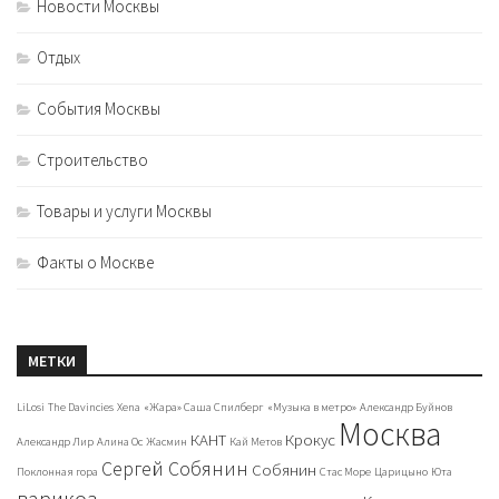
Новости Москвы
Отдых
События Москвы
Строительство
Товары и услуги Москвы
Факты о Москве
МЕТКИ
LiLosi
The Davincies
Xena
«Жара» Саша Спилберг
«Музыка в метро»
Александр Буйнов
Москва
КАНТ
Крокус
Александр Лир
Алина Ос
Жасмин
Кай Метов
Сергей Собянин
Собянин
Поклонная гора
Стас Море
Царицыно
Юта
варикоз