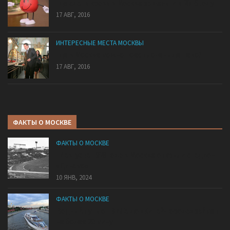
Где сдать кровь в Москве за деньги в 2016 году
17 АВГ, 2016
ИНТЕРЕСНЫЕ МЕСТА МОСКВЫ
Где в Москве можно поесть очень дешево?
17 АВГ, 2016
ФАКТЫ О МОСКВЕ
ФАКТЫ О МОСКВЕ
17 августа 1928 года в Москве открыли стадион
«Динамо»
10 ЯНВ, 2024
ФАКТЫ О МОСКВЕ
Водный путь от ЗИЛа до «Китай-города» займет
не более 20 минут