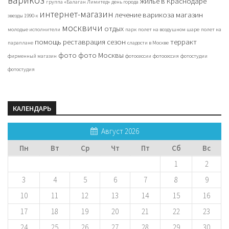
жилье в Краснодаре
группа «Балаган Лимитед»
день города
интернет-магазин
лечение варикоза
магазин
звезды 1990-х
москвичи
отдых
молодые исполнители
парк
полет на воздушном шаре
полет на
помощь
реставрация
сезон
терракт
параплане
сладости в Москве
фото
фото Москвы
фирменный магазин
фотосессии
фотосессия
фотостудии
фотостудия
КАЛЕНДАРЬ
Август 2026
Пн
Вт
Ср
Чт
Пт
Сб
Вс
1
2
3
4
5
6
7
8
9
10
11
12
13
14
15
16
17
18
19
20
21
22
23
24
25
26
27
28
29
30