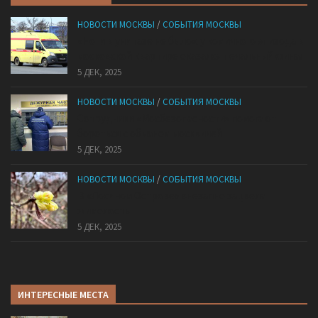
НОВОСТИ МОСКВЫ
/
СОБЫТИЯ МОСКВЫ
«Ноги в унитазе не было»: у комичного эпизода в
московской квартире оказался печальный финал
5 ДЕК, 2025
НОВОСТИ МОСКВЫ
/
СОБЫТИЯ МОСКВЫ
Сотрудники «Мосбезопасности» помогают
бороться с обманом москвичей
5 ДЕК, 2025
НОВОСТИ МОСКВЫ
/
СОБЫТИЯ МОСКВЫ
В «Лосином Острове» внезапно зацвела
жимолость
5 ДЕК, 2025
ИНТЕРЕСНЫЕ МЕСТА