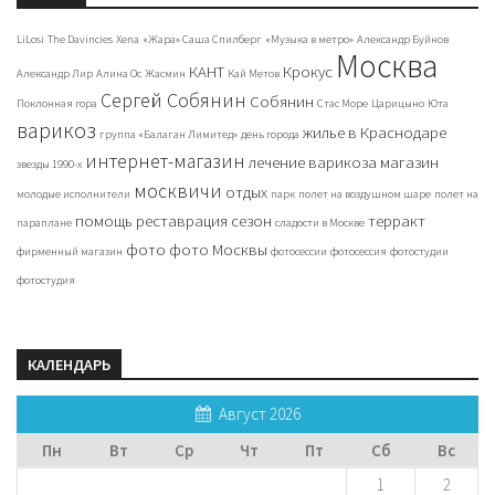
LiLosi
The Davincies
Xena
«Жара» Саша Спилберг
«Музыка в метро»
Александр Буйнов
Москва
КАНТ
Крокус
Александр Лир
Алина Ос
Жасмин
Кай Метов
Сергей Собянин
Собянин
Поклонная гора
Стас Море
Царицыно
Юта
варикоз
жилье в Краснодаре
группа «Балаган Лимитед»
день города
интернет-магазин
лечение варикоза
магазин
звезды 1990-х
москвичи
отдых
молодые исполнители
парк
полет на воздушном шаре
полет на
помощь
реставрация
сезон
терракт
параплане
сладости в Москве
фото
фото Москвы
фирменный магазин
фотосессии
фотосессия
фотостудии
фотостудия
КАЛЕНДАРЬ
Август 2026
Пн
Вт
Ср
Чт
Пт
Сб
Вс
1
2