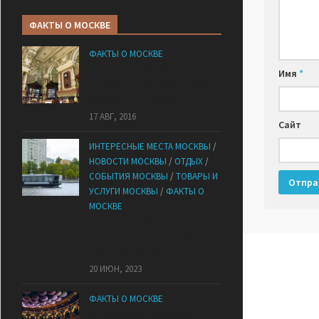
ФАКТЫ О МОСКВЕ
ФАКТЫ О МОСКВЕ
История Елисеевского
Имя
*
магазина в Москве. Тайны и
«скелеты в шкафу».
17 АВГ, 2016
Сайт
ИНТЕРЕСНЫЕ МЕСТА МОСКВЫ
/
НОВОСТИ МОСКВЫ
/
ОТДЫХ
/
СОБЫТИЯ МОСКВЫ
/
ТОВАРЫ И
УСЛУГИ МОСКВЫ
/
ФАКТЫ О
МОСКВЕ
Сегодня по Москве-реке
начнут ходить первые
электротрамваи
20 ИЮН, 2023
ФАКТЫ О МОСКВЕ
В какие театры Москвы