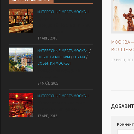
ИНТЕРЕСНЫЕ МЕСТА МОСКВЫ
Здоровая еда в большом
городе: ТОП-5 аппетитных
мест Москвы
17 АВГ, 2016
МОСКВА 
ВОЛШЕБС
ИНТЕРЕСНЫЕ МЕСТА МОСКВЫ
/
НОВОСТИ МОСКВЫ
/
ОТДЫХ
/
17 ИЮН, 201
СОБЫТИЯ МОСКВЫ
Поездки из города на
выходные!
27 МАЙ, 2023
ИНТЕРЕСНЫЕ МЕСТА МОСКВЫ
10 ресторанов Москвы с
ДОБАВИТ
уникальными кухнями
17 АВГ, 2016
Коммент