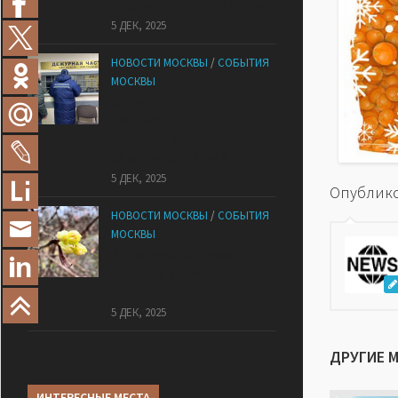
оказался печальный финал
5 ДЕК, 2025
НОВОСТИ МОСКВЫ
/
СОБЫТИЯ
МОСКВЫ
Сотрудники
«Мосбезопасности»
помогают бороться с
обманом москвичей
5 ДЕК, 2025
Опублико
НОВОСТИ МОСКВЫ
/
СОБЫТИЯ
МОСКВЫ
В «Лосином Острове»
внезапно зацвела
жимолость
5 ДЕК, 2025
ДРУГИЕ 
ИНТЕРЕСНЫЕ МЕСТА