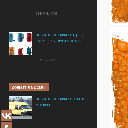
как купить без рисков и
сэкономить
21 ИЮН, 2026
НОВОСТИ МОСКВЫ
/
ОТДЫХ
/
ТОВАРЫ И УСЛУГИ МОСКВЫ
КАНТ: Всё для спорта и
активного отдыха в России
26 ЯНВ, 2026
СОБЫТИЯ МОСКВЫ
НОВОСТИ МОСКВЫ
/
СОБЫТИЯ
МОСКВЫ
«Ноги в унитазе не было»: у
комичного эпизода в
московской квартире