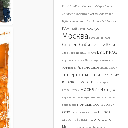
LiLosi
The Davincies
Xena
«Жара» Саша
Спилберг
«Музыка в метро»
Александр
Буйнов
Александр Лир
Алина Ос
Жасмин
КАНТ
Крокус
Кай Метов
Москва
Поклонная гора
Сергей Собянин
Собянин
варикоз
Стас Море
Царицыно
Юта
группа «Балаган Лимитед»
день города
жилье в Краснодаре
звезды 1990-х
интернет-магазин
лечение
варикоза
магазин
молодые
москвичи
отдых
исполнители
парк
полет на воздушном шаре
полет на
помощь
реставрация
параплане
сезон
терракт
сладости в Москве
фото
фото
фирменный магазин
Москвы
фотосессии
фотосессия