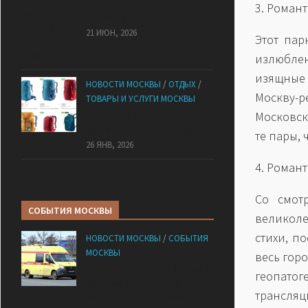
как купить без рисков и
3. Роман
сэкономить
21 ИЮН, 2026
Этот пар
излюбле
изящные
НОВОСТИ МОСКВЫ
/
ОТДЫХ
/
Москву-р
ТОВАРЫ И УСЛУГИ МОСКВЫ
КАНТ: Всё для спорта и
Московск
активного отдыха в России
те пары,
26 ЯНВ, 2026
4. Роман
Со смот
СОБЫТИЯ МОСКВЫ
великоле
стихи, п
НОВОСТИ МОСКВЫ
/
СОБЫТИЯ
МОСКВЫ
весь гор
«Ноги в унитазе не было»: у
геопатог
комичного эпизода в
трансляц
московской квартире