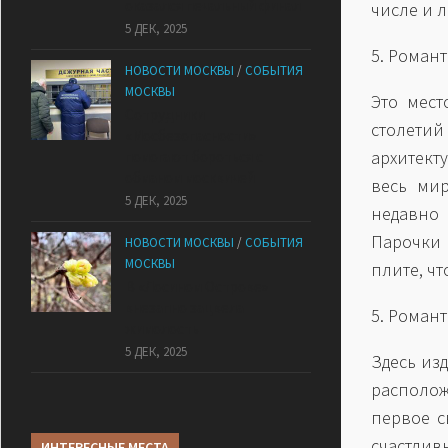
оказался печальный финал
числе и 
5 ДЕК, 2025
5. Роман
НОВОСТИ МОСКВЫ
/
СОБЫТИЯ
МОСКВЫ
Это мест
Сотрудники
столетий
«Мосбезопасности»
архитект
помогают бороться с
обманом москвичей
весь мир
5 ДЕК, 2025
недавно 
Парочки 
НОВОСТИ МОСКВЫ
/
СОБЫТИЯ
МОСКВЫ
плите, ч
В «Лосином Острове»
внезапно зацвела
5. Роман
жимолость
5 ДЕК, 2025
Здесь из
располож
первое с
счастлив
ИНТЕРЕСНЫЕ МЕСТА