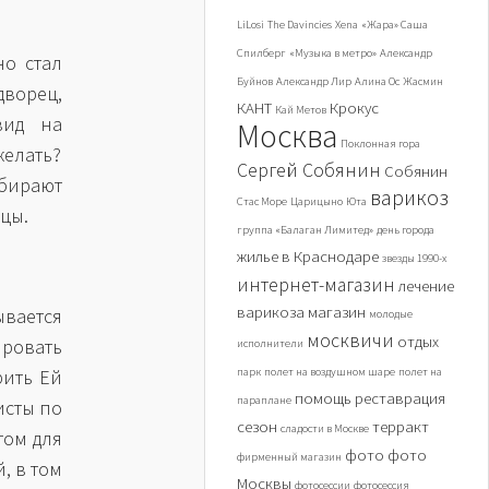
LiLosi
The Davincies
Xena
«Жара» Саша
Спилберг
«Музыка в метро»
Александр
но стал
Буйнов
Александр Лир
Алина Ос
Жасмин
ворец,
КАНТ
Крокус
Кай Метов
вид на
Москва
Поклонная гора
желать?
Сергей Собянин
Собянин
ыбирают
варикоз
Стас Море
Царицыно
Юта
ицы.
группа «Балаган Лимитед»
день города
жилье в Краснодаре
звезды 1990-х
интернет-магазин
лечение
варикоза
магазин
вается
молодые
москвичи
отдых
ировать
исполнители
рить Ей
парк
полет на воздушном шаре
полет на
помощь
реставрация
параплане
исты по
сезон
терракт
сладости в Москве
том для
фото
фото
фирменный магазин
, в том
Москвы
фотосессии
фотосессия