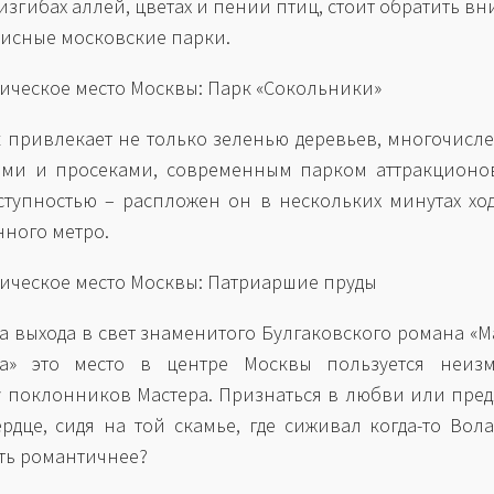
изгибах аллей, цветах и пении птиц, стоит обратить в
исные московские парки.
тическое место Москвы: Парк «Сокольники»
к привлекает не только зеленью деревьев, многочис
ми и просеками, современным парком аттракционов
ступностью – распложен он в нескольких минутах хо
ного метро.
тическое место Москвы: Патриаршие пруды
а выхода в свет знаменитого Булгаковского романа «М
та» это место в центре Москвы пользуется неиз
у поклонников Мастера. Признаться в любви или пре
ердце, сидя на той скамье, где сиживал когда-то Вола
ть романтичнее?