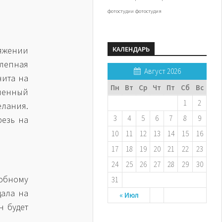
фотостудии
фотостудия
тяжении
КАЛЕНДАРЬ
лепная
Август 2026
нита на
Пн
Вт
Ср
Чт
Пт
Сб
Вс
ленный
1
2
елания.
3
4
5
6
7
8
9
резь на
10
11
12
13
14
15
16
17
18
19
20
21
22
23
24
25
26
27
28
29
30
добному
31
дала на
« Июл
н будет