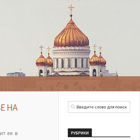
Е НА
ит ее в
РУБРИКИ