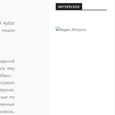
ИНТЕРЕСНОЕ
й Арбат
 пеших
иданий
ла ему
юбви».
ослужил
Вероне.
ные по
ленные
квозь,