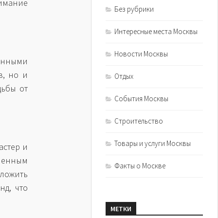
нимание
Без рубрики
Интересные места Москвы
Новости Москвы
ленными
, но и
Отдых
дьбы от
События Москвы
Строительство
Товары и услуги Москвы
астер и
менным
Факты о Москве
дложить
нд, что
МЕТКИ