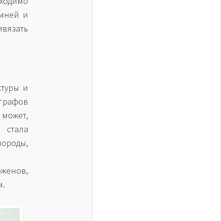
бходимо
амней и
ивязать
ктуры и
 графов
 может,
 стала
ороды,
женов,
м.