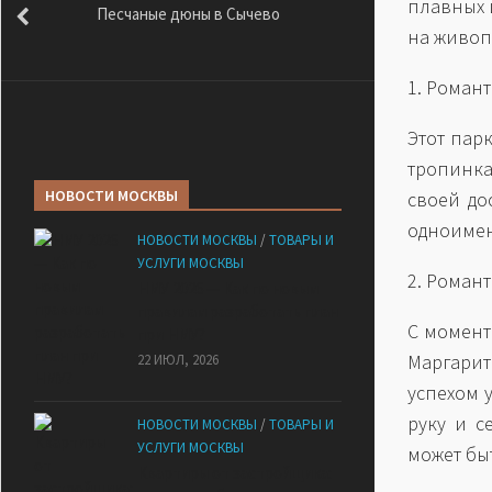
плавных 
Песчаные дюны в Сычево
на живоп
1. Роман
Этот пар
тропинка
НОВОСТИ МОСКВЫ
своей до
одноимен
НОВОСТИ МОСКВЫ
/
ТОВАРЫ И
УСЛУГИ МОСКВЫ
2. Роман
НМУ 2026 — Как по новым
правилам разработать план
С момент
при НМУ?
Маргари
22 ИЮЛ, 2026
успехом 
руку и с
НОВОСТИ МОСКВЫ
/
ТОВАРЫ И
УСЛУГИ МОСКВЫ
может бы
Квартиры от застройщика: