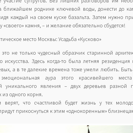
 участие супругов. Без лишних разговоров им нео
в ближайшем роднике ключевой воды, донести до к
сидя каждый на своем куске базальта. Затем нужно пр
у «своего» камня, – и желание обязательно сбудется!
тическое место Москвы: Усадьба «Кусково»
– это не только чудесный образчик старинной архите
о искусства. Здесь когда-то была летняя резиденция
вых, а в те далекие времена тоже умели любить. Быть
эмоциональная аура этого красивейшего места
й уникального явления – двух деревьев разной п
 из одного корня.
 верят, что счастливой будет жизнь у тех молодо
придут прикоснуться к этим «однокоренным» близнеца