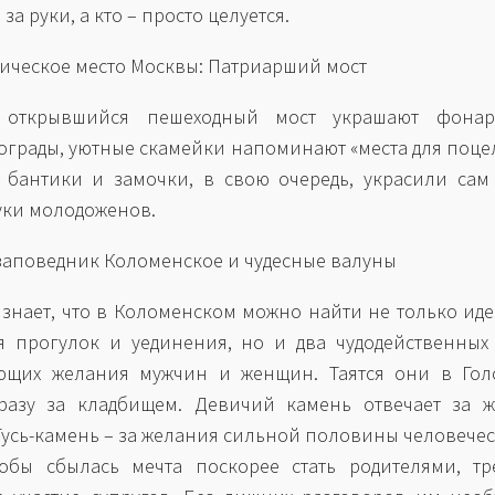
за руки, а кто – просто целуется.
тическое место Москвы: Патриарший мост
 открывшийся пешеходный мост украшают фона
ограды, уютные скамейки напоминают «места для поцел
 бантики и замочки, в свою очередь, украсили сам
уки молодоженов.
-заповедник Коломенское и чудесные валуны
 знает, что в Коломенском можно найти не только ид
я прогулок и уединения, но и два чудодейственных
ющих желания мужчин и женщин. Таятся они в Гол
разу за кладбищем. Девичий камень отвечает за ж
 Гусь-камень – за желания сильной половины человечес
обы сбылась мечта поскорее стать родителями, тр