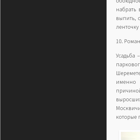
обоюдное
набрать 
выпить, 
ленточку 
10. Роман
Усадьба 
парковог
Шеремете
именно 
причино
выросших
Москвичи
которые 