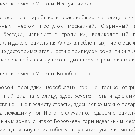
тическое место Москвы: Нескучный сад
к, один из старейших и красивейших в столице, дав
нным местом прогулок москвичей. Старинный д
 беседки, извилистые тропинки, великолепный 
еку и даже специальная Аллея влюбленных, – чего еще 
ие достопримечательности с привкусом романтики в
 чьи сердца бьются в унисон с дыханием огромной стол
тическое место Москвы: Воробьевы горы
ровой площадки Воробьевых гор не только откры
пный вид на столицу, здесь хочется петь и деклам
освященные предмету страсти, здесь легко можно пода
од, лежащий у ног. И это не случайно, недаром специал
енным зонам считают Воробьевы горы идеальным мес
ии и даже внушения собеседнику своих чувств и эмоций