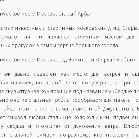
тическое место Москвы: Старый Арбат
самых известных и старинных московских улиц, Стары
немало тайн и является отличным местом для
ных прогулок в самом сердце большого города.
тическое место Москвы: Сад Эрмитаж и «Сердце любви»
итаж давно известен как место для встреч и св
ных парочек, но новый виток популярности принес
я скульптурная композиция под названием «Сердце л
ено оно из стальных труб, а прообразом для макета п
 найденный на стене дома знаменитой Джульетты в 
ют символ любви стальные колокольчики, подвешен
ру сердца и «поющие» от дуновения ветра. Влюб
ют стальной символ по-разному: кто проходит нас