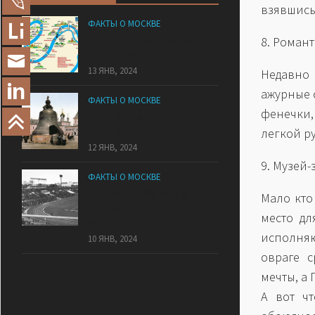
взявшись 
ФАКТЫ О МОСКВЕ
Самые интересные факты о
8. Роман
Москва-реке
13 ЯНВ, 2024
Недавно
ажурные 
ФАКТЫ О МОСКВЕ
фенечки,
Царь-колокол — самый
большой колокол в мире
легкой р
12 ЯНВ, 2024
9. Музей
ФАКТЫ О МОСКВЕ
17 августа 1928 года в
Мало кто
Москве открыли стадион
место дл
«Динамо»
исполня
10 ЯНВ, 2024
овраге с
мечты, а
А вот чт