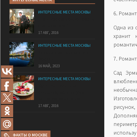
ИНТЕРЕСНЫЕ МЕСТА МОСКВЫ
6. Роман
Где в Москве можно поесть
очень дешево?
Одна из 
17 АВГ, 2016
хранит 
романтич
ИНТЕРЕСНЫЕ МЕСТА МОСКВЫ
7 самых красивых мостов
7. Роман
Москвы
16 МАЙ, 2023
Сад Эрм
ИНТЕРЕСНЫЕ МЕСТА МОСКВЫ
влюблен
Куда пригласить на
необычна
свидание, если вы уже
Изготовл
встречаетесь сто лет
17 АВГ, 2016
рисунок,
Дополня
перимет
использу
ФАКТЫ О МОСКВЕ