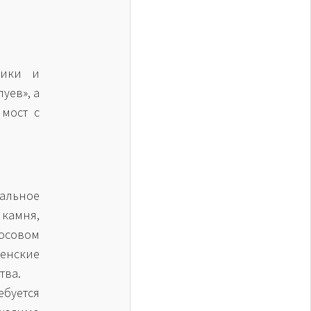
рики и
уев», а
 мост с
еальное
 камня,
осовом
енские
тва.
ебуется