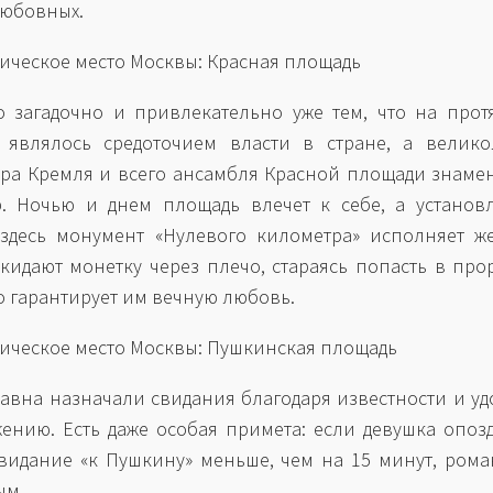
любовных.
тическое место Москвы: Красная площадь
о загадочно и привлекательно уже тем, что на про
 являлось средоточием власти в стране, а велико
ура Кремля и всего ансамбля Красной площади знаме
. Ночью и днем площадь влечет к себе, а установ
здесь монумент «Нулевого километра» исполняет ж
кидают монетку через плечо, стараясь попасть в про
то гарантирует им вечную любовь.
тическое место Москвы: Пушкинская площадь
давна назначали свидания благодаря известности и у
ению. Есть даже особая примета: если девушка опоз
видание «к Пушкину» меньше, чем на 15 минут, рома
ым.